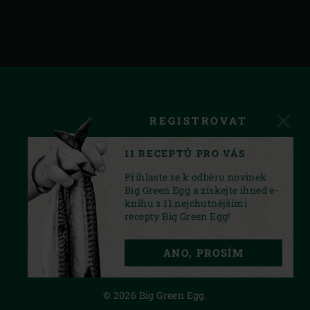
REGISTROVAT
11 RECEPTŮ PRO VÁS
Přihlaste se k odběru novinek
Big Green Egg a získejte ihned e-
knihu s 11 nejchutnějšími
recepty Big Green Egg!
FACEBOOK
INSTAGRAM
YOUTUBE
ANO, PROSÍM
PRIVACY STATEMENT
© 2026 Big Green Egg.