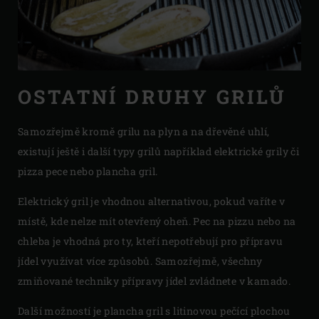
OSTATNÍ DRUHY GRILŮ
Samozřejmě kromě grilu na plyn a na dřevěné uhlí,
existují ještě i další typy grilů například elektrické grily či
pizza pece nebo plancha gril.
Elektrický gril je vhodnou alternativou, pokud vaříte v
místě, kde nelze mít otevřený oheň. Pec na pizzu nebo na
chleba je vhodná pro ty, kteří nepotřebují pro přípravu
jídel využívat více způsobů. Samozřejmě, všechny
zmiňované techniky přípravy jídel zvládnete v kamado.
Další možností je plancha gril s litinovou pečící plochou