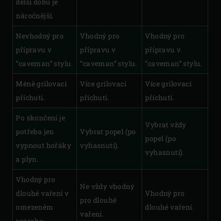
delší dobu je
náročnější.
Nevhodný pro
Vhodný pro
Vhodný pro
přípravu v
přípravu v
přípravu v
“caveman” stylu.
“caveman” stylu.
“caveman” stylu.
Méně grilovací
Více grilovací
Více grilovací
příchuti.
příchuti.
příchuti.
Po skončení je
Vybrat vždy
potřeba jen
Vybrat popel (po
popel (po
vypnout hořáky
vyhasnutí).
vyhasnutí).
a plyn.
Vhodný pro
Ne vždy vhodný
dlouhé vaření v
Vhodný pro
pro dlouhé
omezeném
dlouhé vaření.
vaření.
rozsahu.