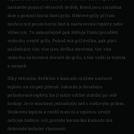
nastavíte pomocí větracích dvířek, která jsou umístěna
dole a pomocí horní částí grilu. Některé grily při tom
mohou mít pouze horní část k nastavování teploty nebo
vůbec nic. To samozřejmě pak ztěžuje řízení proudění
vzduchu uvnitř grilu. Pokud má gril dvířka, pak platí
následující: čím více jsou dvířka otevřená, tím více
vzduchu se dostává dovnitř do grilu, a tím vyšší je teplota
a naopak.
Díky větracím dvířkům v kamado můžete nastavit
teplotu na stupeň přesně. Jakmile je dosaženo
požadované teploty, lze ji takto udržet stabilní po celé
hodiny. Je to mnohem jednodušší než s ocelovým grilem.
Venkovní teplota a rozdíl mezi ní a teplotou uvnitř
nehraje žádnou roli, protože keramika kamado má
dokonalé izolační vlastnosti.