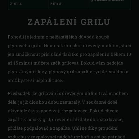
zimu.
zimu.
ZAPÁLENÍ GRILU
Pohodlí je jedním z nejčastějších důvodů koupě
plynového grilu. Nemusíte ho plnit dřevěným uhlím, stačí
jen zmáčknout příslušné tlačítko pro zapálení a během 10
až 15 minut můžete začít grilovat. Dokud vám nedojde
plyn. Jinými slovy, plynový gril zapálíte rychle, snadno a
aniž byste si ušpinili ruce.
Předsudek, že grilování s dřevěným uhlím trvá mnohem
déle, je již dlouhou dobu zastaralý. V současné době
uživatelé často používají rozpalovače. Pokud chcete
zapálit klasický gril, dřevěné uhlí dáte do rozpalovače,
přidáte podpalovač a zapálíte. Uhlí se díky proudění
vzduchu v rozpalovací nádobě rozhoří a asi po patnácti