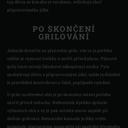
typ dřeva ze kterého je vyrobeno, ovlivňuje chuť
připravovaného jídla.
PO SKONČENÍ
GRILOVÁNÍ
Jakmile dovaříte na plynovém grilu, vše co je potřeba
udělat je vypnout hořáky a zavřít přívod plynu. Plynové
grily často mívají hliníkové odkapávací misky. Tyto
zachytávají šťávu z připravovaných jídel, takže je důležité
je pravidelně kontrolovat a čistit, popřípadě vyměnit.
U grilu na dřevěné uhlí je po skončení vaření potřeba
zavřít přívod vzduchu. Nedostatek kyslíku způsobí
vyhasnutí uhlí a vy je pak můžete znovu zapálit při
dalším grilování. Keramické kamado je díky svým
izolačním vlastnostem úspornější při spotřebě dřevěného