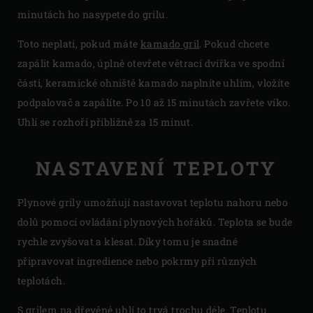
minutách ho nasypete do grilu.
Toto neplatí, pokud máte
kamado
gril
. Pokud chcete
zapálit kamado, úplně otevřete větrací dvířka ve spodní
části, keramické ohniště kamado naplníte uhlím, vložíte
podpalovač a zapálíte. Po 10 až 15 minutách zavřete víko.
Uhlí se rozhoří přibližně za 15 minut.
NASTAVENÍ TEPLOTY
Plynové grily umožňují nastavovat teplotu nahoru nebo
dolů pomocí ovládání plynových hořáků. Teplota se bude
rychle zvyšovat a klesat. Díky tomu je snadné
připravovat ingredience nebo pokrmy při různých
teplotách.
S grilem na dřevěné uhlí to trvá trochu déle. Teplotu