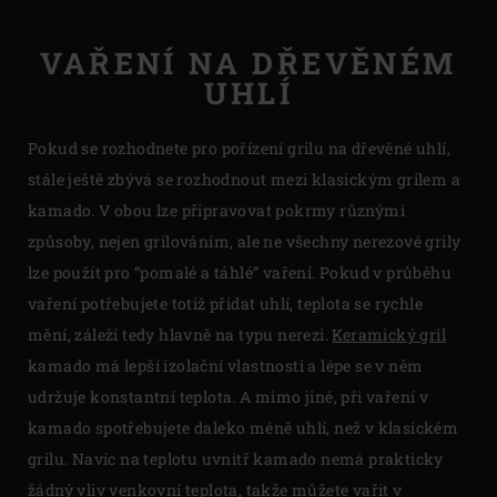
VAŘENÍ NA DŘEVĚNÉM
UHLÍ
Pokud se rozhodnete pro pořízení grilu na dřevěné uhlí,
stále ještě zbývá se rozhodnout mezi klasickým grilem a
kamado. V obou lze připravovat pokrmy různými
způsoby, nejen grilováním, ale ne všechny nerezové grily
lze použít pro “pomalé a táhlé” vaření. Pokud v průběhu
vaření potřebujete totiž přidat uhlí, teplota se rychle
mění, záleží tedy hlavně na typu nerezi.
Keramick
ý
gril
kamado má lepší izolační vlastnosti a lépe se v něm
udržuje konstantní teplota. A mimo jiné, při vaření v
kamado spotřebujete daleko méně uhlí, než v klasickém
grilu. Navíc na teplotu uvnitř kamado nemá prakticky
žádný vliv venkovní teplota, takže můžete vařit v