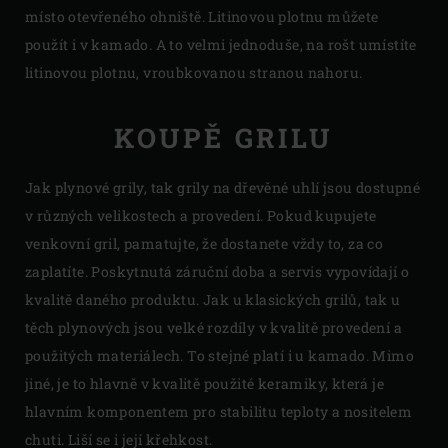
místo otevřeného ohniště. Litinovou plotnu můžete
použít i v kamado. A to velmi jednoduše, na rošt umístíte
litinovou plotnu, vroubkovanou stranou nahoru.
KOUPĚ GRILU
Jak plynové grily, tak grily na dřevěné uhlí jsou dostupné
v různých velikostech a provedení. Pokud kupujete
venkovní gril, pamatujte, že dostanete vždy to, za co
zaplatíte. Poskytnutá záruční doba a servis vypovídají o
kvalitě daného produktu. Jak u klasických grilů, tak u
těch plynových jsou velké rozdíly v kvalitě provedení a
použitých materiálech. To stejné platí i u kamado. Mimo
jiné, je to hlavně v kvalitě použité keramiky, která je
hlavním komponentem pro stabilitu teploty a nositelem
chuti. Liší se i její křehkost.