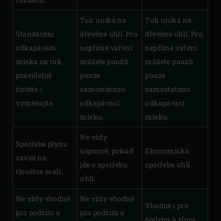
Tuk uniká na
Tuk uniká na
Standardní
dřevěné uhlí. Pro
dřevěné uhlí. Pro
odkapávací
nepřímé vaření
nepřímé vaření
miska na tuk,
můžete použít
můžete použít
pravidelně
pouze
pouze
čistěte /
samostatnou
samostatnou
vyměňujte.
odkapávací
odkapávací
misku.
misku.
Ne vždy
Spotřeba plynu
úsporné, pokud
Ekonomická
závisí na
jde o spotřebu
spotřeba uhlí.
tloušťce oceli.
uhlí.
Ne vždy vhodné
Ne vždy vhodné
Vhodné i pro
pro podzim a
pro podzim a
podzim a zimu.