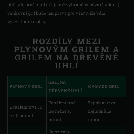
uhlí. Ale proč mají tak jasně vyhraněný názor? A který
venkovní gril bude ten pravý pro vás? Níže vám
vysvětlíme rozdíly.
ROZDÍLY MEZI
PLYNOVÝM GRILEM A
GRILEM NA DŘEVĚNÉ
UHLÍ
GRIL NA
PLYNOVÝ GRIL
KAMADO GRIL
DŘEVĚNÉ UHLÍ
Zapálení trvá
Zapálení trvá
Zapálení trvá 10
nejméně 15
nejméně 15
až 15 minut.
minut.
minut.
Je potřeba