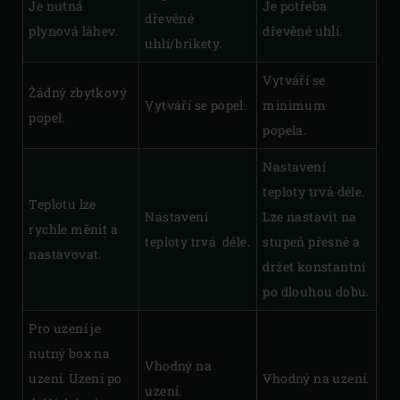
Je nutná
Je potřeba
dřevěné
plynová láhev.
dřevěné uhlí.
uhlí/brikety.
Vytváří se
Žádný zbytkový
Vytváří se popel.
minimum
popel.
popela.
Nastavení
teploty trvá déle.
Teplotu lze
Nastavení
Lze nastavit na
rychle měnit a
teploty trvá déle.
stupeň přesně a
nastavovat.
držet konstantní
po dlouhou dobu.
Pro uzení je
nutný box na
Vhodný na
uzení. Uzení po
Vhodný na uzení.
uzení.