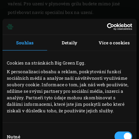
vaření. Pro uzení v plynovém grilu budete mimo jiné
potřebovat navíc speciální box na uzení.
Při pomalém vaření, smažení, dušení a uzení se
ingredience připravují mimo přímý oheň. V plynovém
grilu je tak potřeba vypnout prostřední hořáky. Při
Souhlas
Detaily
Více o cookies
přípravě jídla v menším grilu je třeba zajistit tepelný štít
mezi ingrediencemi a přímým ohněm. V klasickém grilu
Cookies na stránkách Big Green Egg.
tak odsunete rozžhavené uhlí do stran. Jídlo pak položíte
K personalizaci obsahu a reklam, poskytování funkcí
doprostřed na rošt.
sociálních médií a analýze naší návštěvnosti využíváme
soubory cookie. Informace o tom, jak náš web používáte,
Při vaření v kamado pracujete pouze s keramickým
sdílíme se svými partnery pro sociální média, inzerci a
analýzy. Partneři tyto údaje mohou zkombinovat s
štítem nad uhlím. To vám umožní naplnit kamado až po
dalšími informacemi, které jste jim poskytli nebo které
okraj dřevěným uhlím, a to i pro nepřímé vaření. Tvar
získali v důsledku toho, že používáte jejich služby.
kamado vytváří proudění horkého vzduchu uvnitř tak, že
se pokrm připravuje rovnoměrně. Ingredience zůstávají
Výběr
křehké a šťavnaté.
Nutné
souhlasu