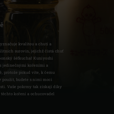
ně
| Schweiz (Français)
značuje kvalitou a chutí a
tních surovin, jejichž čistá chuť
z
ponský šéfkuchař Kuniyoshi
s jedinečnými kořeními a
, protože pokud víte, k čemu
y použít, budete s nimi moci
sti. Vaše pokrmy tak získají díky
í těchto koření a ochucovadel