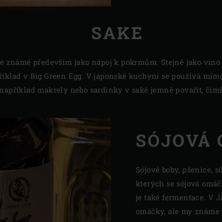
SAKE
 je známé především jako nápoj k pokrmům. Stejně jako víno
říklad v Big Green Egg. V japonské kuchyni se používá mimo
 například makrely nebo sardinky v saké jemně povařit, čímž
SÓJOVÁ
Sójové boby, pšenice, s
kterých se sójová omáč
je také fermentace. V 
omáčky, ale my známe 