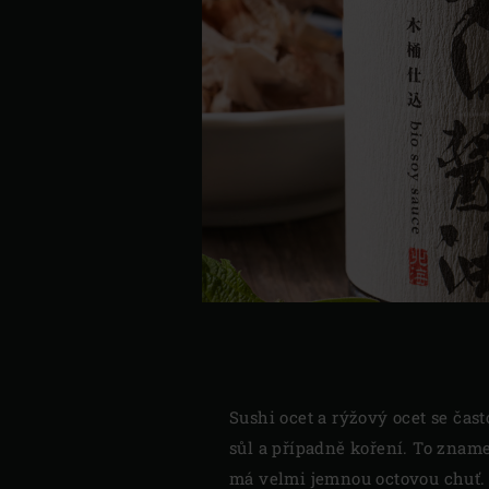
Sushi ocet a rýžový ocet se čast
sůl a případně koření. To zname
má velmi jemnou octovou chuť. 