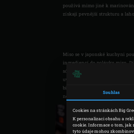
používá mimo jiné k marinování 
získají pevnější strukturu a la
Miso se v japonské kuchyni pou
ingrediencí do polévky miso. Dí
sójových bobů, rýže nebo ječmene
uvolní, byla předchůdcem sójové
bílého až po téměř černé miso. 
Souhlas
něco sladkého a můžete ho použí
Cookies na stránkách Big Gre
K personalizaci obsahu a rek
cookie. Informace o tom, jak 
tyto údaje mohou zkombinovat 