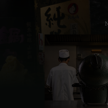
Denmark | Danmark
Estonia | Eesti
N
Finland | Suomi
France | France
Germany | Deutschland
Greece | Ελλάδα
Hungary | Magyarország