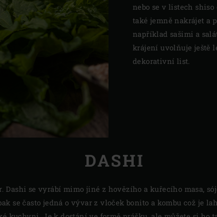
nebo se v listech shiso
také jemně nakrájet a p
například sašimi a sal
krájení uvolňuje ještě 
dekorativní list.
DASHI
 Dashi se vyrábí mimo jiné z hovězího a kuřecího masa, sój
ak se často jedná o vývar z vloček bonito a kombu což je l
ké kuchyni. Je k dostání ve formě prášku, ale můžete si ho t