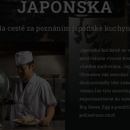
JAPONSKA
Slovenia | Slovenija
Spain | España
a cestě za poznáním japonské kuchy
Sweden | Sverige
Switzerland (French) 
Japonská kuchyně se vy
používáním vysoce kvali
Switzerland | Schwei
zůstává zachována. Ja
Turkey | Türkiye
Ohtawara vás seznámí 
dochucovadly této země
všemu lze tyto surovin
experimentovat do syto
Big Green Egg a použit
jedinečnou chuť.