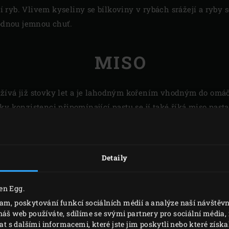
ryb. Vlivem kyseliny se bílkoviny v rybách srážejí a ryby 
hodnou jemnou chuť.
MISO
žívá již stovky let a je lahodným kořením vhodným do omáče
ky konzistenci připomínající pastu se jí také říká miso past
, soli a koji po dobu necelého týdne až několika let, poté se 
 omáčky. Stlačená hmota je miso. Existují různé druhy misa,
Čím je miso tmavší, tím má silnější a slanější chuť. Bílé m
Detaily
t i do sladkých pokrmů, ale také například k marinování lo
en Egg.
lam, poskytování funkcí sociálních médií a analýze naší návště
náš web používáte, sdílíme se svými partnery pro sociální média, i
s dalšími informacemi, které jste jim poskytli nebo které získal