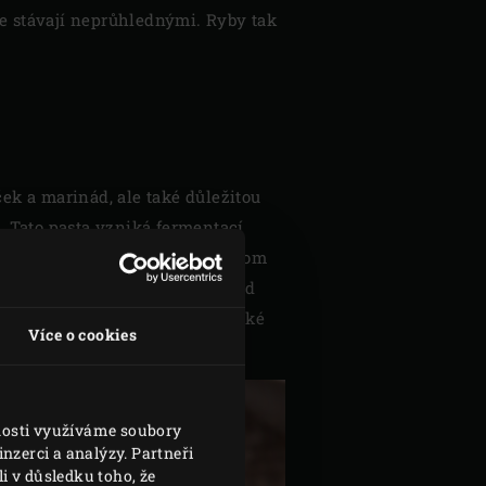
se stávají neprůhlednými. Ryby tak
k a marinád, ale také důležitou
a. Tato pasta vzniká fermentací
lisuje. Tekutina, která se při tom
 které se chuťově velmi liší, od
iso má kromě slaného nádechu také
Více o cookies
sosa.
vnosti využíváme soubory
nzerci a analýzy. Partneři
i v důsledku toho, že