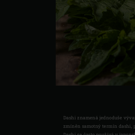
Dashi znamená jednoduše vývar.
zmíněn samotný termín dashi, p
Dashi se často používá v japons