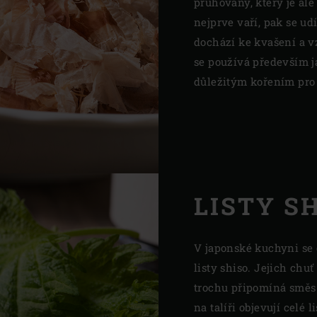
pruhovaný, který je ale
nejprve vaří, pak se udí
dochází ke kvašení a 
se používá především j
důležitým kořením pro 
LISTY S
V japonské kuchyni se 
listy shiso. Jejich chu
trochu připomíná směs
na talíři objevují cel