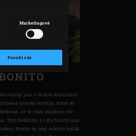
Marketingové
Povolit vše
BONITO
ito vločky jsou v těchto končinách
vlněné a tenké hobliny, které se
ohybovat. Je to však mnohem víc
a. Tyto hoblinky z ryby bonito jsou
mbou. Bonito se také nazývá tuňák