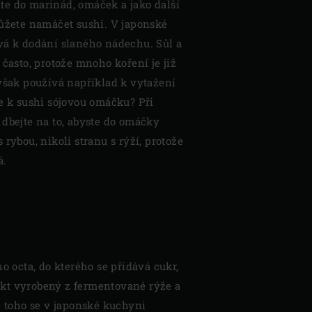
e do marinád, omáček a jako další
můžete namáčet sushi. V japonské
vá k dodání slaného nádechu. Sůl a
 často, protože mnoho koření je již
 však používá například k vytažení
te k sushi sójovou omáčku? Při
 dbejte na to, abyste do omáčky
 rybou, nikoli stranu s rýží, protože
á.
ho octa, do kterého se přidává cukr,
dukt vyrobený z fermentované rýže a
ě toho se v japonské kuchyni