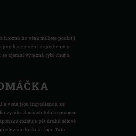
 z hroznů ho však můžete použít i
 jiné k zjemnění ingrediencí s
 se zjemní výrazná rybí chuť a
 OMÁČKA
ůl a voda jsou ingredience, ze
ka vyrábí. Součástí tohoto procesu
Japonsku existuje pět druhů sójové
především koikuči šoju. Tuto