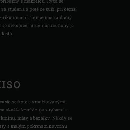
 příbuzný s makrelou. Ryba se
 za studena a poté se suší, při čemž
vzniku umami. Tence nastrouhaný
ako dekorace, silně nastrouhaný je
dashi.
HISO
často setkáte s vroubkovanými
ť se skvěle kombinuje s rybami a
 kmínu, máty a bazalky. Někdy se
é listy s malým pokrmem navrchu