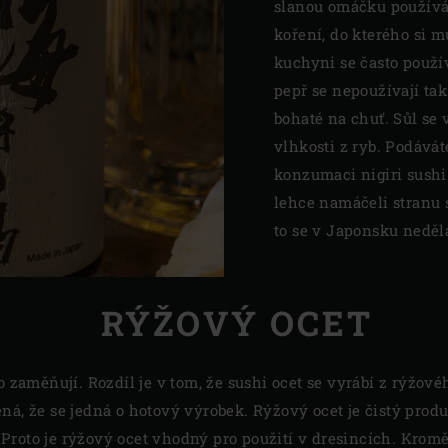
slanou omáčku používát
koření, do kterého si 
kuchyni se často použí
pepř se nepoužívají tak
bohaté na chuť. Sůl se
vlhkosti z ryb. Podává
konzumaci nigiri sushi
lehce namáčeli stranu s
to se v Japonsku neděl
RÝŽOVÝ OCET
o zaměňují. Rozdíl je v tom, že sushi ocet se vyrábí z rýžové
ná, že se jedná o hotový výrobek. Rýžový ocet je čistý pro
Proto je rýžový ocet vhodný pro použití v dresincích. Krom