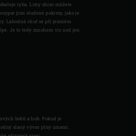
 obaluje ryba. Listy shiso můžete
osypat jimi studené pokrmy, jako je
áty. Lahodná chuť se při jemném
lépe. Je to tedy mnohem víc než jen
ových bobů a hub. Pokud je
ahodný slaný vývar plný umami.
aké připravit sami.