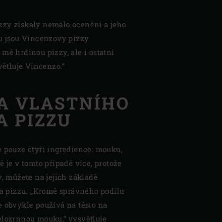
izzy získaly nemálo ocenění a jeho
emu jsou Vincenzovy pizzy
 mě hrdinou pizzy, ale i ostatní
větluje Vincenzo.“
A VLASTNÍHO
A PIZZU
e pouze čtyři ingredience: mouku,
ě je v tomto případě více, protože
y, můžete na jejich základě
 na pizzu. „Kromě správného podílu
e obvykle používá na těsto na
elozrnnou mouku,“ vysvětluje