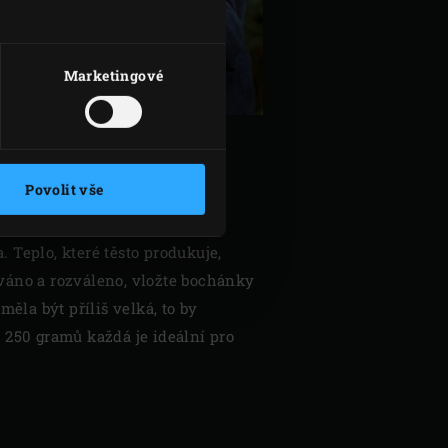
Marketingové
STA
Povolit vše
lií, nikdy ne utěrkou. Tímto
 Teplo, které těsto produkuje,
ováno a rozváleno, vložte bochánky
měla být příliš velká, to by
ě 250 gramů každá je ideální pro