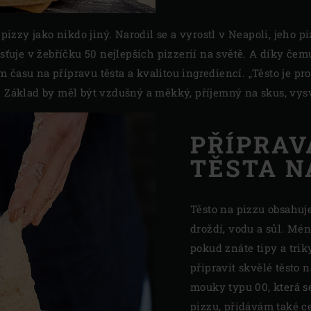
zzy jako nikdo jiný. Narodil se a vyrostl v Neapoli, jeho p
misťuje v žebříčku 50 nejlepších pizzerií na světě. A díky č
času na přípravu těsta a kvalitou ingrediencí. „Těsto je pro
. Základ by měl být vzdušný a měkký, příjemný na skus, vys
PŘÍPRAV
TĚSTA N
Těsto na pizzu obsahuj
droždí, vodu a sůl. Mén
pokud znáte tipy a trik
připravit skvělé těsto
mouky typu 00, která s
pizzu, přidávám také c