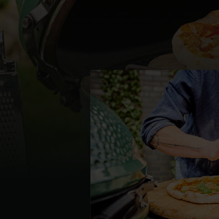
Denmark | Danmark
Estonia | Eesti
Finland | Suomi
France | France
Germany | Deutschland
Greece | Ελλάδα
Hungary | Magyarország