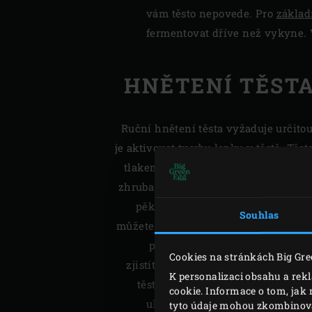
vám těsto nepovede. Pro
základ
fermentovat dříve než vykyne. V 
HNĚTENÍ TĚSTA
Ruční hnětení těsta vyžaduje určito
je aktivovat tvorbu lepku v těstě. Tě
tlakem dlaně kutálet po pracovní plo
zhruba 20 minutách ručního hnětení 
pěkně hladké, “ vysvětluje Vince
Souhlas
můžete těsto nechat 10 až 15 minut od
potravinovou fólií. Pak ho ješt
Cookies na stránkách Big Gre
zjistíte, že těsto je hladší a pružněj
K personalizaci obsahu a rek
těsto na pizzu je vláčné a pružné 
cookie. Informace o tom, jak 
uhnětete v mixéru s hákem na t
tyto údaje mohou zkombinovat 