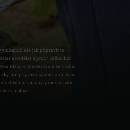
| Schweiz (Français)
ynikající! Ale jak připravit tu
dělat a nedělat a proč? Šéfkuchař
z
Nea Pizza v Amsterdamu se s vámi
 triky pro přípravu základního těsta
ého těsta na pizzu a prozradí vám
áčce a obloze.