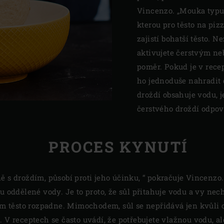
Vincenzo. „Mouka typu
kterou pro těsto na piz
zajistí bohatší těsto. N
aktivujete čerstvým ne
poměr. Pokud je v rece
ho jednoduše nahradit 
droždí obsahuje vodu, 
čerstvého droždí odpov
PROCES KYNUTÍ
ě s droždím, působí proti jeho účinku, “ pokračuje Vincenzo.
ou oddělené vody. Je to proto, že sůl přitahuje vodu a vy nec
ám těsto rozpadne. Mimochodem, sůl se nepřidává jen kvůli ch
. V receptech se často uvádí, že potřebujete vlažnou vodu, a