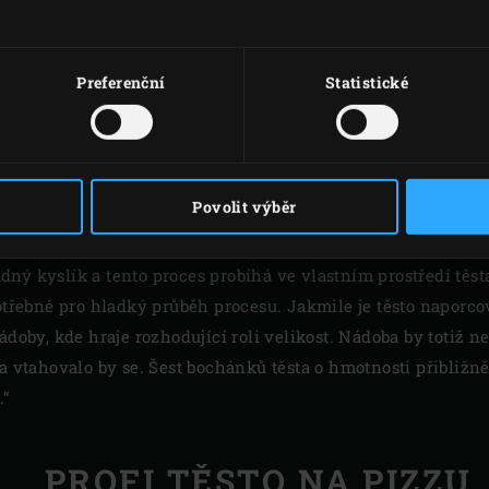
Přibližně po 15 minutách
epí na mísu a je hotové.“
Preferenční
Statistické
ERMENTACE A KYNUTÍ TĚ
Povolit výběr
e důležité mísu s těstem neprodyšně přikrýt potravinovou fó
ný kyslík a tento proces probíhá ve vlastním prostředí těsta.
potřebné pro hladký průběh procesu. Jakmile je těsto naporc
ádoby, kde hraje rozhodující roli velikost. Nádoba by totiž ne
 a vtahovalo by se. Šest bochánků těsta o hmotnosti přibližn
.“
PROFI TĚSTO NA PIZZU