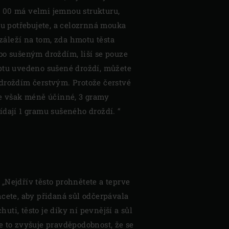
 00 má velmi jemnou strukturu,
zu potřebujete, a celozrnná mouka
ezáleží na tom, zda hmotu těsta
bo sušeným droždím, liší se pouze
ptu uvedeno sušené droždí, můžete
droždím čerstvým. Protože čerstvé
je však méně účinné, 3 gramy
ídají 1 gramu sušeného droždí. “
 „Nejdřív těsto prohnětete a teprve
hcete, aby přidaná sůl odčerpávala
uti, těsto je díky ní pevnější a sůl
le to zvyšuje pravděpodobnost, že se