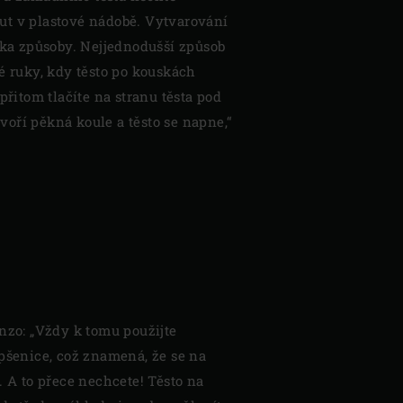
ut v plastové nádobě. Vytvarování
lika způsoby. Nejjednodušší způsob
é ruky, kdy těsto po kouskách
přitom tlačíte na stranu těsta pod
oří pěkná koule a těsto se napne,“
nzo: „Vždy k tomu použijte
pšenice, což znamená, že se na
. A to přece nechcete! Těsto na