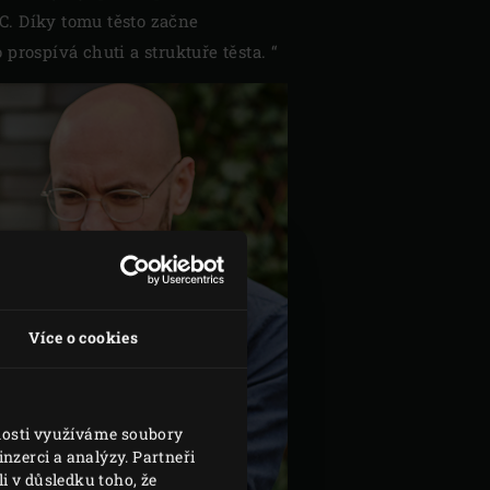
C. Díky tomu těsto začne
prospívá chuti a struktuře těsta. “
Více o cookies
vnosti využíváme soubory
nzerci a analýzy. Partneři
i v důsledku toho, že