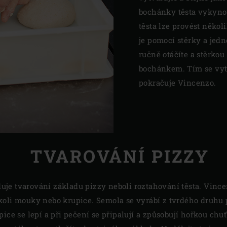
bochánky těsta vykyno
těsta lze provést něko
je pomocí stěrky a jedn
ručně otáčíte a stěrkou 
bochánkem. Tím se vytv
pokračuje Vincenzo.
TVAROVÁNÍ PIZZY
je tvarování základu pizzy neboli roztahování těsta. Vince
koli mouky nebo krupice. Semola se vyrábí z tvrdého druhu 
ice se lepí a při pečení se připalují a způsobují hořkou chuť