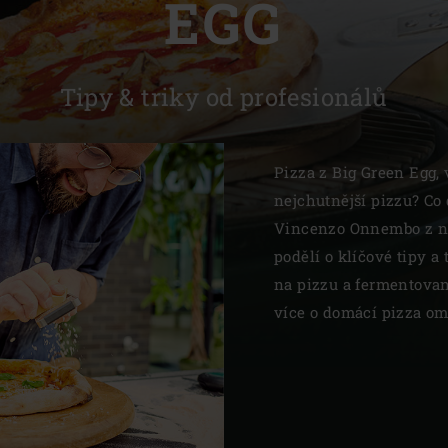
EGG
Slovenia | Slovenija
Spain | España
Tipy & triky od profesionálů
Sweden | Sverige
Switzerland (French) 
Pizza z Big Green Egg, v
nejchutnější pizzu? Co 
Switzerland | Schwei
Vincenzo Onnembo z n
Turkey | Türkiye
podělí o klíčové tipy a
na pizzu a fermentovan
více o domácí pizza om