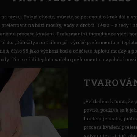
a na pizzu. Pokud chcete, můžete se posunout o krok dál a v
 preferment na bázi mouky, vody a droždí. Těsto – a tedy i z
uženému procesu kvašení. Prefermentní ingredience stačí pou
í těsto. „Důležitým detailem při výrobě prefermentu je teplota
ete číslo 55 jako výchozí bod a odečtete teplotu mouky a pok
vody. Tím se řídí teplota vašeho prefermentu a vychází mezi 
TVAROVÁN
„Vzhledem k tomu, že p
pevné, používá se k je
hnětení je kratší, prot
procesu kvašení preferm
vytvarujte a stejně jak