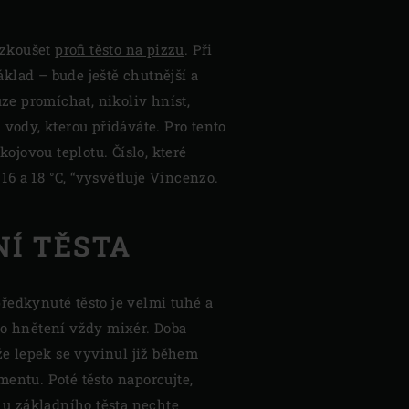
yzkoušet
profi těsto na pizzu
. Při
áklad – bude ještě chutnější a
ze promíchat, nikoliv hníst,
 vody, kterou přidáváte. Pro tento
ojovou teplotu. Číslo, které
16 a 18 °C, “vysvětluje Vincenzo.
Í TĚSTA
ředkynuté těsto je velmi tuhé a
ho hnětení vždy mixér. Doba
ože lepek se vyvinul již během
entu. Poté těsto naporcujte,
o u základního těsta nechte