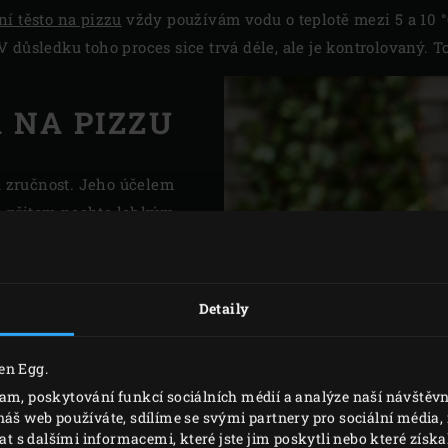
ní těsto na pizzu
vždy používám vodu o teplotě mezi 5 a 10 °
důsledku toho proces sice trvá déle, ale je kontrolovaný. To 
 NA PIZZU
u zručnost. Jeho účelem
sto přitom nechte lehkým
še. „Může se stát, že po
nebude vaše těsto stále
nzo. „V takovém případě
Detaily
počívat v míse přikryté
ě několik minut hněťte a
en Egg.
ší. Přesně o to jde, pěkné
lam, poskytování funkcí sociálních médií a analýze naší návště
a nelepí se. Pokud těsto
náš web používáte, sdílíme se svými partnery pro sociální média, i
ěsto, bude vám správné
s dalšími informacemi, které jste jim poskytli nebo které získal