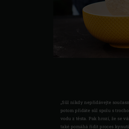
„Sůl nikdy nepřidávejte současn
potom přidáte sůl spolu s troch
vodu z těsta. Pak hrozí, že se v
také pomáhá řídit proces kynutí