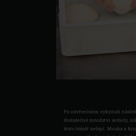
Po závěrečném vykynutí následu
dostatečné množství semoly, ni
těsto téměř nelepí. Mouka a krup