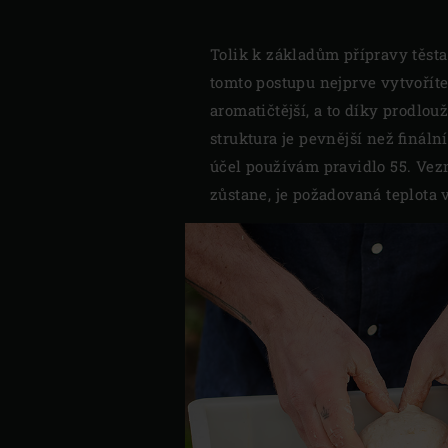
Tolik k základům přípravy těst
tomto postupu nejprve vytvoříte
aromatičtější, a to díky prodlo
struktura je pevnější než fináln
účel používám pravidlo 55. Vezm
zůstane, je požadovaná teplota 