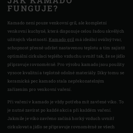
JAK KAMADO
FUNGUJE?
Kamado není pouze venkovní gril, ale kompletní
venkovní kuchyně, která disponuje celou řadou skvělých
užitných vlastností.
Kamado
gril
má ideální oválný tvar,
schopnost přesně udržet nastavenou teplotu a tím zajistit
optimální cirkulaci teplého vzduchu uvnitř tak, že se jídlo
připravuje rovnoměrně. Pro výrobu kamado jsou použity
vysoce kvalitní a teplotně odolné materiály. Díky tomu se
keramická pec kamado stala nepřekonatelným
zařízením pro venkovní vaření.
Při vaření v kamado je vždy potřeba mít zavřené víko. To
je nutné zavírat po každé akci a při každém vaření.
Jakmile je víko zavřeno začíná horký vzduch uvnitř
cirkulovat a jídlo se připravuje rovnoměrně ze všech