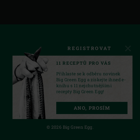
REGISTROVAT
11 RECEPTŮ PRO VÁS
Přihlaste se k odběru novinek
Big Green Egg a získejte ihned e-
knihu s 11 nejchutnějšími
recepty Big Green Egg!
FACEBOOK
INSTAGRAM
YOUTUBE
ANO, PROSÍM
PRIVACY STATEMENT
© 2026 Big Green Egg.