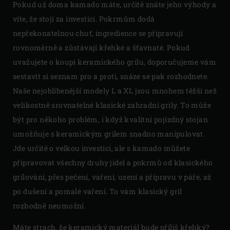
Pokud už doma kamado máte, určitě znáte jeho výhody a
víte, že stojí za investici. Pokrmům dodá
nepřekonatelnou chuť, ingredience se připravují
rovnoměrně a zůstávají křehké a šťavnaté. Pokud
uvažujete o koupi keramického grilu, doporučujeme vám
sestavit si seznam pro a proti, snáze se pak rozhodnete.
Naše nejoblíbenější modely L a XL jsou mnohem těžší než
velikostně srovnatelné klasické zahradní grily. To může
být pro někoho problém, i když kvalitní pojízdný stojan
umožňuje s keramickým grilem snadno manipulovat.
Jde určitě o velkou investici, ale s kamado můžete
připravovat všechny druhy jídel a pokrmů od klasického
grilování, přes pečení, vaření, uzení a přípravu v páře, až
po dušení a pomalé vaření. To vám klasický gril
rozhodně neumožní.
Máte strach, že keramický materiál bude příliš křehký?