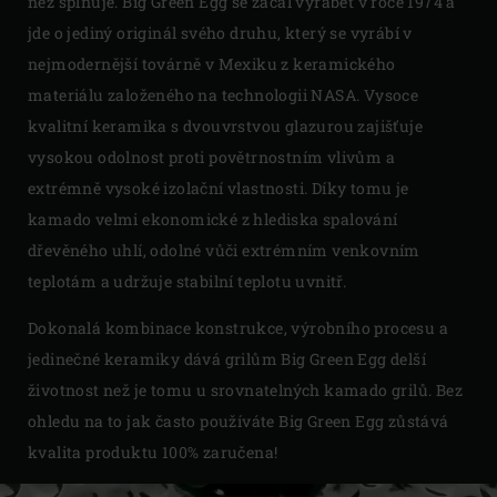
než splňuje. Big Green Egg se začal vyrábět v roce 1974 a
jde o jediný originál svého druhu, který se vyrábí v
nejmodernější továrně v Mexiku z keramického
materiálu založeného na technologii NASA. Vysoce
kvalitní keramika s dvouvrstvou glazurou zajišťuje
vysokou odolnost proti povětrnostním vlivům a
extrémně vysoké izolační vlastnosti. Díky tomu je
kamado velmi ekonomické z hlediska spalování
dřevěného uhlí, odolné vůči extrémním venkovním
teplotám a udržuje stabilní teplotu uvnitř.
Dokonalá kombinace konstrukce, výrobního procesu a
jedinečné keramiky dává grilům Big Green Egg delší
životnost než je tomu u srovnatelných kamado grilů. Bez
ohledu na to jak často používáte Big Green Egg zůstává
kvalita produktu 100% zaručena!