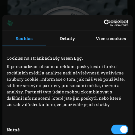
Souhlas
Detaily
Více o cookies
Cookies na stránkách Big Green Egg.
K personalizaci obsahu a reklam, poskytování funkcí
sociálních médií a analýze naší návštěvnosti využíváme
soubory cookie. Informace o tom, jak náš web používáte,
sdílíme se svými partnery pro sociální média, inzerci a
analýzy. Partneři tyto údaje mohou zkombinovat s
dalšími informacemi, které jste jim poskytli nebo které
získali v důsledku toho, že používáte jejich služby.
Výběr
JAKÁ JE MAXIMÁLNÍ
Nutné
souhlasu
TEPLOTA V KAMADO?