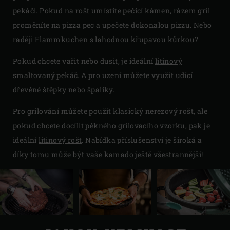
pekáči. Pokud na rošt umístíte
pečící kámen
, rázem gril
proměníte na pizza pec a upečete dokonalou pizzu. Nebo
raději
Flammkuchen
s lahodnou křupavou kůrkou?
Pokud chcete vařit nebo dusit, je ideální
litinový
smaltovaný pekáč
. A pro uzení můžete využít udící
dřevěné
štěpky
nebo
špalíky
.
Pro grilování můžete použít klasický nerezový rošt, ale
pokud chcete docílit pěkného grilovacího vzorku, pak je
ideální
litinový rošt
. Nabídka příslušenství je široká a
díky tomu může být vaše kamado ještě všestrannější!