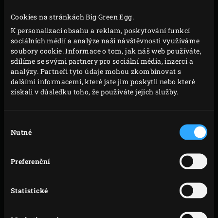
když se nejprve suroviny ogrilují. Je to velmi zdravý
Cookies na stránkách Big Green Egg.
způsob vaření, protože nejsou ztraceny žádné vitamíny
K personalizaci obsahu a reklam, poskytování funkcí
ani minerály. Koneckonců, udržíte tekutinu v
sociálních médií a analýze naší návštěvnosti využíváme
soubory cookie. Informace o tom, jak náš web používáte,
potravinách. Navíc je to velmi snadný proces a není tam
sdílíme se svými partnery pro sociální média, inzerci a
prakticky nic, co by se mohlo pokazit. Tekutina a nízká
analýzy. Partneři tyto údaje mohou zkombinovat s
teplota výrazně snižují riziko spálení nádobí a obvykle
dalšími informacemi, které jste jim poskytli nebo které
získali v důsledku toho, že používáte jejich služby.
nezáleží na tom, zda prodloužíte nebo zmenšíte dobu
potřebnou k vaření asi o patnáct minut.
Výběr
Nutné
souhlasu
MĚKKÉ A ŠŤAVNATÉ
Preferenční
Dlouhý proces vaření při dušení masa zajišťuje, že
Statistické
všechny tvrdé kousky s množstvím pojivové tkáně se
stanou tak jemnými, jak to jen jde. Kolagen v pojivové