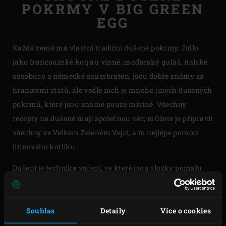
POKRMY V BIG GREEN
EGG
Každá země má vlastní tradiční dušené pokrmy. Jídlo
jako francouzské koq au vinné, maďarský guláš, italské
ossobuco a německé sauerbraten, jsou dobře známy za
hranicemi států, ale vedle nich je mnoho jiných dušených
pokrmů, které jsou známé pouze místně. Všechny
recepty na dušené mají společnou věc; můžete je připravit
všechny ve Velkém Zeleném Vejci, a to nejlépe pomocí
litinového kotlíku.
Dušení je technika vaření, ve které jsou složky pomalu
vařeny v tekutině při nízkých teplotách. Je obvyklá praxe
maso, rybu nebo zeleninu před přidáním tekutiny nejprve
krátce osmahnout. Mohli byste to udělat v pánvi, ale když
Souhlas
Detaily
Více o cookies
hodláte vařit ve Velkém Zeleném Vejci, je velmi chutné,