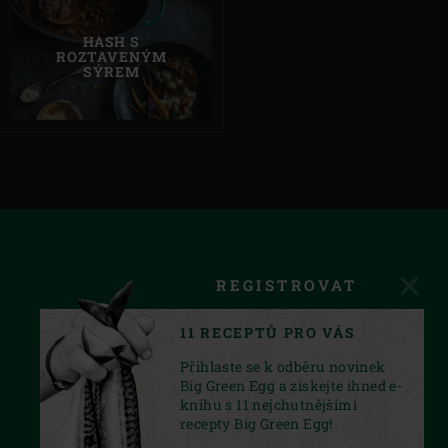
HASH S
ROZTAVENÝM
SÝREM
REGISTROVAT
11 RECEPTŮ PRO VÁS
Přihlaste se k odběru novinek
Big Green Egg a získejte ihned e-
knihu s 11 nejchutnějšími
recepty Big Green Egg!