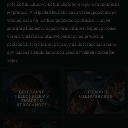
poté kotlík. Litinový kotlík absorbuje teplo a rovnoměrně
jej přenáší. V případě dlouhého času vaření ponechte po
většinu času na kotlíku položenou pokličku. Tím se
zabrání přílišnému odpařování vlhkosti během procesu
vaření. Odstranění litinové pokličky na prvních a
posledních 15-30 minut přípravy dá dostatek času na to,
aby dušené získalo lahodnou příchuť Velkého Zeleného
Vejce.
GRILOVANÉ
STIFADO S
TELECÍ ŘÍZKY S
UZENOURYBOU
OMÁČKOU
STROGANOFF