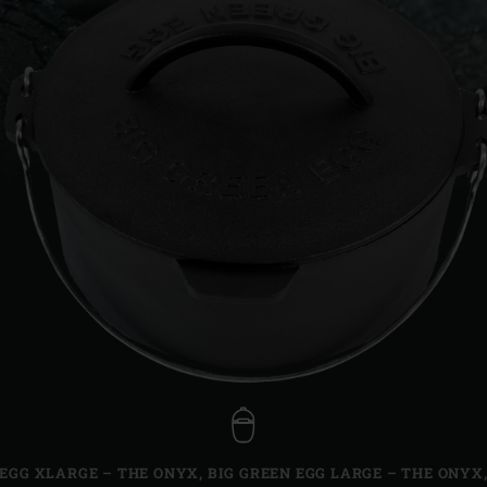
Slovenia | Slovenija
Spain | España
Sweden | Sverige
Switzerland (French) 
Switzerland | Schwei
Turkey | Türkiye
 EGG XLARGE – THE ONYX
,
BIG GREEN EGG LARGE – THE ONYX