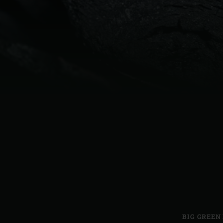
Denmark | Danmark
Estonia | Eesti
Finland | Suomi
France | France
Germany | Deutschland
Greece | Ελλάδα
Hungary | Magyarország
BIG GREEN