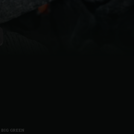
| Schweiz (Français)
z
,
BIG GREEN