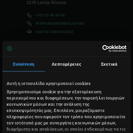
2235 Latsia Nicosia
+357 22 48 84 00
WWW.BIGGREENEGG.EU/GR/
ΟΔΗΓΊΕΣ ΜΕΤΆΒΑΣΗΣ
ΠΑΡΑΚΑΛΟΎΜΕ,
Συναίνεση
Λεπτομέρειες
Σχετικά
ΕΠΙΚΟΙΝΩΝΉΣΤΕ ΜΑΖΊ
ΜΑΣ;
Αυτή η ιστοσελίδα χρησιμοποιεί cookies
Χρησιμοποιούμε cookie για την εξατομίκευση
ΠΑΡΑΚΑΛΟΎΜΕ, ΕΠΙΚΟΙΝΩΝΉΣΤΕ
ΌΝΟΜΑ
περιεχομένου και διαφημίσεων, την παροχή λειτουργιών
*
κοινωνικών μέσων και την ανάλυση της
ΜΑΖΊ ΜΑΣ;
επισκεψιμότητάς μας. Επιπλέον, μοιραζόμαστε
πληροφορίες που αφορούν τον τρόπο που χρησιμοποιείτε
ΕΠΏΝΥΜΟ
*
τον ιστότοπό μας με συνεργάτες κοινωνικών μέσων,
διαφήμισης και αναλύσεων, οι οποίοι ενδεχομένως να τις