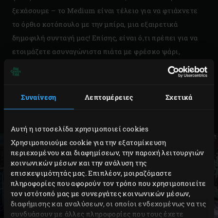
ξεχάσουμε – το Medium είναι τέλειο για να φτιάχνετε
το όρθιο κοτόπουλο με την μπίρα, μια εξαιρετικά
δημοφιλή συνταγή μας! Επίσης, είναι ό,τι πρέπει για να
ετοιμάζετε ασυναγώνιστα πιάτα με φρέσκο ψάρι,
θαλασσινά ή λαχανικά. Με το αντίστοιχο convEGGtor και
την κατάλληλη πέτρα ψησίματος, το Big Green Egg
Medium μετατρέπεται αμέσως σε φούρνο που ψήνει τις
Συναίνεση
Λεπτομέρειες
Σχετικά
καλύτερες πίτσες που έγιναν ποτέ. Μπορεί να είναι το
Medium, αλλά απέχει πολύ από τον μέσο όρο!
Αυτή η ιστοσελίδα χρησιμοποιεί cookies
Χρησιμοποιούμε cookie για την εξατομίκευση
περιεχομένου και διαφημίσεων, την παροχή λειτουργιών
κοινωνικών μέσων και την ανάλυση της
επισκεψιμότητάς μας. Επιπλέον, μοιραζόμαστε
πληροφορίες που αφορούν τον τρόπο που χρησιμοποιείτε
τον ιστότοπό μας με συνεργάτες κοινωνικών μέσων,
διαφήμισης και αναλύσεων, οι οποίοι ενδεχομένως να τις
συνδυάσουν με άλλες πληροφορίες που τους έχετε