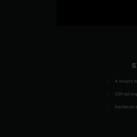
S
4 σειρές 
200 ml χυ
barbecue 