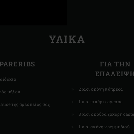
ΥΛΙΚΆ
PARERIBS
ΓΙΑ ΤΗΝ
ΕΠΆΛΕΙΨ
παϊδάκια
2 κ.σ. σκόνη πάπρικα
μός μήλου
1 κ.σ. πιπέρι cayenne
sauce της αρεσκείας σας
3 κ.σ. σκούρα ζάχαρη caste
1 κ.σ. σκόνη κρεμμυδιού