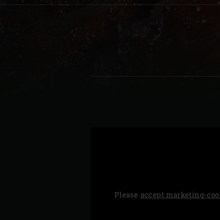
Denmark | Danmark
Estonia | Eesti
Finland | Suomi
France | France
Germany | Deutschland
Greece | Ελλάδα
Hungary | Magyarország
Please
accept marketing-coo