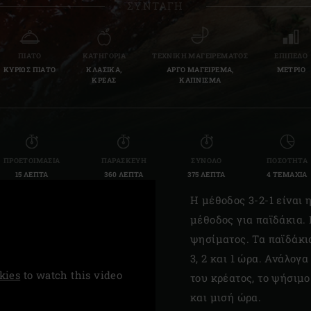
ΣΥΝΤΑΓΉ
Slovenia | Slovenija
Spain | España
ΠΙΆΤΟ
ΚΑΤΗΓΟΡΊΑ
ΤΕΧΝΙΚΉ ΜΑΓΕΙΡΈΜΑΤΟΣ
ΕΠΊΠΕΔΟ
ΚΥΡΙΩΣ ΠΙΑΤΟ
ΚΛΑΣΙΚΆ,
ΑΡΓΟ ΜΑΓΕΙΡΕΜΑ,
ΜΕΤΡΙΟ
Sweden | Sverige
ΚΡΕΑΣ
ΚΑΠΝΙΣΜΑ
Switzerland (French) 
Switzerland | Schwei
ΠΡΟΕΤΟΙΜΑΣΊΑ
ΠΑΡΑΣΚΕΥΉ
ΣΎΝΟΛΟ
ΠΟΣΌΤΗΤΑ
Turkey | Türkiye
15 ΛΕΠΤΆ
360 ΛΕΠΤΆ
375 ΛΕΠΤΆ
4 ΤΕΜΆΧΙΑ
Η μέθοδος 3-2-1 είναι 
μέθοδος για παϊδάκια. 
ψησίματος. Τα παϊδάκια
3, 2 και 1 ώρα. Ανάλογ
kies
to watch this video
του κρέατος, το ψήσιμο 
και μισή ώρα.