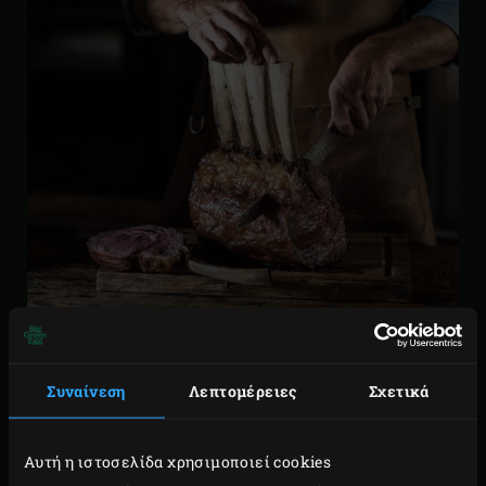
ΠΑΡΑΣΚΕΥΗ
Συναίνεση
Λεπτομέρειες
Σχετικά
Ανάψτε τα ξυλοκάρβουνα στο Big Green Egg,
προσθέστε το
convEGGtor
και τη σχάρα, και
Αυτή η ιστοσελίδα χρησιμοποιεί cookies
ζεστάνετε μέχρι τους 130°C. Αφαιρέστε τη