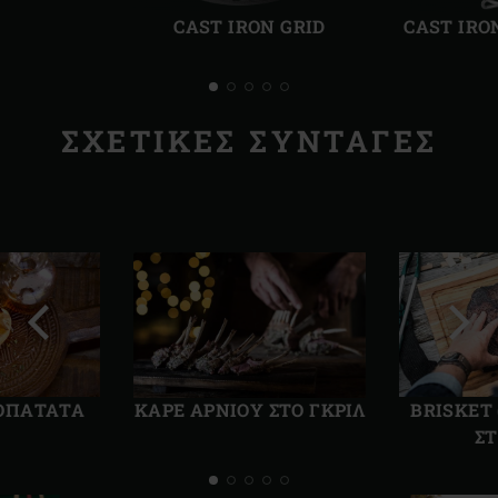
διαφάνεια
διαφ
CAST IRON GRID
CAST IRO
ΣΧΕΤΙΚΈΣ ΣΥΝΤΑΓΈΣ
Προηγούμενη
Επόμ
διαφάνεια
διαφ
ΟΠΑΤΆΤΑ
ΚΑΡΕ ΑΡΝΙΟΥ ΣΤΟ ΓΚΡΙΛ
BRISKET
ΣΤ