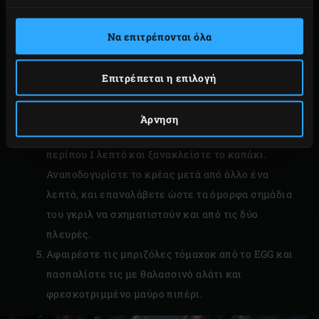
τοποθετήστε τη μαντεμένια σχάρα
Cast Iron Grid
στο EGG. Ζεστάνετε το Big Green Egg μέχρι τους
Να επιτρέπονται όλα
250°C. Κόψτε ανάμεσα στα πλευρά για να χωρίσετε
την τόμαχοκ σε ξεχωριστές μπριζόλες.
Επιτρέπεται η επιλογή
Τοποθετήστε τις μπριζόλες τόμαχοκ πάνω στη
σχάρα και κλείστε το καπάκι του EGG. Στρίψτε το
Άρνηση
κρέας κατά ένα τέταρτο του κύκλου μετά από
περίπου 1 λεπτό και ξανακλείστε το καπάκι.
Αναποδογυρίστε το κρέας μετά από άλλο ένα
λεπτό, και επαναλάβετε ώστε τα όμορφα σημάδια
του γκριλ να σχηματιστούν και από τις δύο
πλευρές.
Αφαιρέστε τις μπριζόλες τόμαχοκ από το EGG και
πασπαλίστε τις με θαλασσινό αλάτι και
φρεσκοτριμμένο μαύρο πιπέρι.