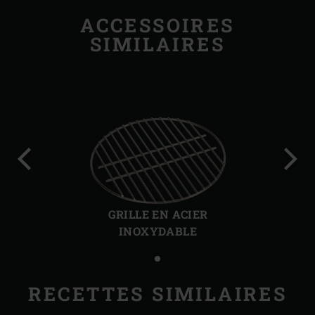
ACCESSOIRES
SIMILAIRES
Diapo
Diap
précédente
suiv
GRILLE EN ACIER
INOXYDABLE
RECETTES SIMILAIRES