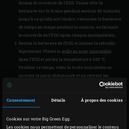
fermez le couvercle de l’EGG. Faites rôtir la
betterave sur la braise pendant environ 60 minutes,
jusqu’à ce qu’elle soit tendre ; retournez la betterave
de temps en temps pendant la cuisson, en fermant
le couvercle de l’EGG après chaque manipulation.
Retirez la betterave de l’EGG et laissez-la refroidir
légèrement. Placez la
grille en acier inoxydable
dans l’EGG et portez la température à 200 °C.
Pendant ce temps, videz la truite mouchetée en
ouvrant la paroi abdominale et en retirant les
intestins. Coupez l’arête ventrale des deux côtés et
utilisez votre couteau à filet pour couper de la tête à
la queue des deux côtés entre les arêtes et la chair
Consentement
Détails
À propos des cookies
du poisson ; ne coupez pas la peau. Retirez ou
coupez l’arête centrale. Retirez les branchies.
Cookies sur votre Big Green Egg.
Versez l’huile d’olive sur une feuille de papier
Les cookies nous permettent de personnaliser le contenu