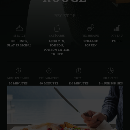
RECETTE
SERVICE
CATÉGORIE
TECHNIQUE
NIVEAU
DÉJEUNER,
LÉGUMES,
GRILLADE,
FACILE
PLAT PRINCIPAL
POISSON,
POFFEN
POISSON ENTIER,
TRUITE
MISE EN PLACE
PRÉPARATION
TOTAL
QUANTITÉ
20 MINUTES
90 MINUTES
110 MINUTES
2-4 PERSONNES