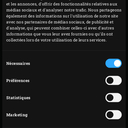
sulfurisé sur laquelle vous poserez la truite et
et les annonces, d'offrir des fonctionnalités relatives aux
médias sociaux et d'analyser notre trafic. Nous partageons
étalez-la. Placez le poisson ouvert sur la peau sur le
également des informations sur l'utilisation de notre site
papier sulfurisé et badigeonnez la chair avec le
avec nos partenaires de médias sociaux, de publicité et
sambal badjak.
d'analyse, qui peuvent combiner celles-ci avec d'autres
informations que vous leur avez fournies ou qu'ils ont
Découpez la pomme Granny Smith en tranches
collectées lors de votre utilisation de leurs services.
d’environ 1 centimètre d’épaisseur et débitez-la en
dés. Épluchez la betterave et coupez-la en morceaux
Sélection
d’environ 1 centimètre. Placez la branche d’estragon
Nécessaires
du
au centre du poisson et répartissez les dés de
consentement
pomme et de betterave. Saupoudrez de sel marin
Préférences
fraîchement moulu, à votre convenance.
Placez la truite mouchetée farcie sur le papier
Statistiques
sulfurisé sur la grille et fermez le couvercle de
l’EGG. Faites cuire pendant environ 7 minutes,
jusqu’à ce que le poisson soit cuit mais encore
Marketing
translucide et que les dés de pomme et de betterave