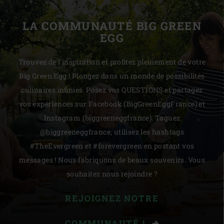
LA COMMUNAUTÉ BIG GREEN
EGG
Trouvez de l'inspiration et profitez pleinement de votre
Big Green Egg ! Plongez dans un monde de possibilités
culinaires infinies. Posez vos QUESTIONS et partagez
vos expériences sur Facebook (BigGreenEggFrance) et
Instagram (biggreeneggfrance). Taguez
@biggreeneggfrance, utilisez les hashtags
#TheEvergreen et #forevergreen en postant vos
messages ! Nous fabriquons de beaux souvenirs. Vous
souhaitez nous rejoindre ?
REJOIGNEZ NOTRE
COMMUNAUTÉ !