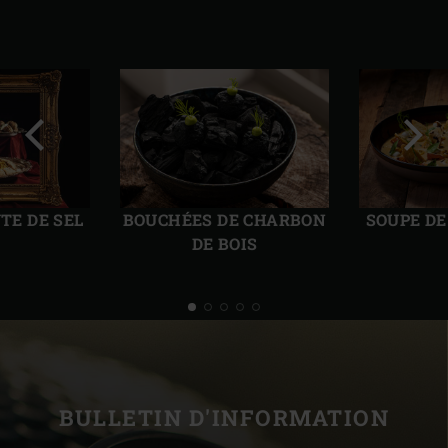
Diapo
Diap
précédente
suiv
TE DE SEL
BOUCHÉES DE CHARBON
SOUPE D
DE BOIS
BULLETIN D'INFORMATION