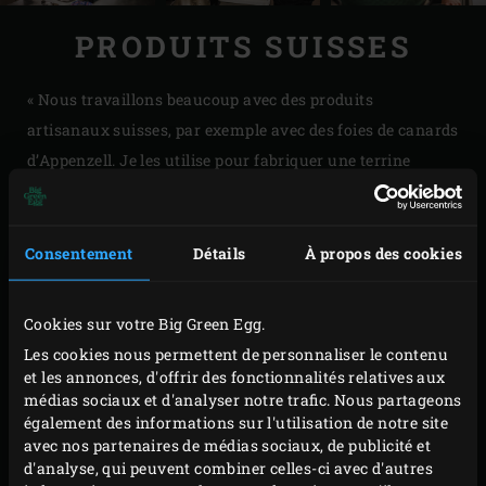
PRODUITS SUISSES
« Nous travaillons beaucoup avec des produits
artisanaux suisses, par exemple avec des foies de canards
d’Appenzell. Je les utilise pour fabriquer une terrine
classique pour finir par en faire de la neige pour l’un de
nos plats. Mais nous travaillons aussi avec des produits
de la région. Il s’agit de la Suisse centrale et la région est
Consentement
Détails
À propos des cookies
donc comparativement riche en fournisseurs. On y trouve
de nombreux petits exploitants agricoles artisanaux. Par
Cookies sur votre Big Green Egg.
exemple, de l’autre côté du lac de Lucerne se trouve Ueli-
Les cookies nous permettent de personnaliser le contenu
Hof, une ferme biologique qui prend soin des animaux. La
et les annonces, d'offrir des fonctionnalités relatives aux
médias sociaux et d'analyser notre trafic. Nous partageons
différence se voit et se sent au goût. À Ennetbürgen se
également des informations sur l'utilisation de notre site
trouve Holzen Fleisch, où l’on trouve notamment des
avec nos partenaires de médias sociaux, de publicité et
porcs laineux et des bœufs Black Angus. Cette viande est
d'analyse, qui peuvent combiner celles-ci avec d'autres