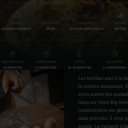
RECETTE
Slovenia | Slovenija
Spain | España
SERVICE
CATÉGORIE
TECHNIQUE
NIVEAU
ACCOMPAGNEMENT
PÂTES
CUISSON (PAIN/PIZZAS)
MOYEN
Sweden | Sverige
Switzerland (French) 
Switzerland | Schwei
MISE EN PLACE
PRÉPARATION
TOTAL
QUANTITÉ
25 MINUTES
5-15 MINUTES
30-40 MINUTES
4-6 PERSONNES
Turkey | Türkiye
Les tortillas sont à la
la cuisine mexicaine. 
entre autres des quesadi
tacos sur votre Big Gre
traditionnelle est géné
maïs précuite, il n’est 
souple. La variante à b