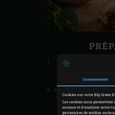
PRÉP
Disposez une ou plusieurs t
cuisson et faites-les cuire 30
qu’elles se colorent lég
Consentement
Posez les tortillas sur une assie
Cookies sur votre Big Green E
torchon propre et légèrement h
Les cookies nous permettent d
restent molles jusqu’au moment
sociaux et d'analyser notre tr
cuire toutes les tortillas
partenaires de médias sociaux