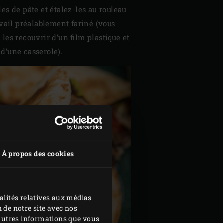
es de pâte et étalez-les au rouleau
avail préalablement fariné (vous
les recouvrir d’un film plastique et
e d’une casserole).
À propos des cookies
alités relatives aux médias
 de notre site avec nos
d'autres informations que vous