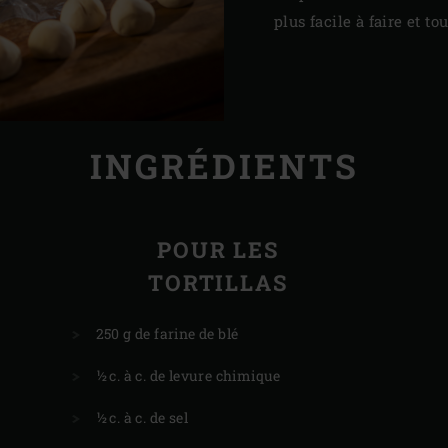
plus facile à faire et to
INGRÉDIENTS
POUR LES
TORTILLAS
250 g de farine de blé
½ c. à c. de levure chimique
½ c. à c. de sel