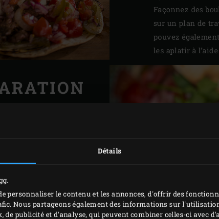
Façonnez des boul
sur un plan de tr
pouvez également 
les aplatir à l’aid
ARATION
ortillas sur la pierre de
 à 60 secondes jusqu’à ce
èrement et commencent à
Détails
gonfler.
tte et recouvrez-les d’un
gg.
umide de sorte qu’elles
e personnaliser le contenu et les annonces, d'offrir des fonctionn
 de les utiliser. Faites
afic. Nous partageons également des informations sur l'utilisation
 en procédant de la même
, de publicité et d'analyse, qui peuvent combiner celles-ci avec 