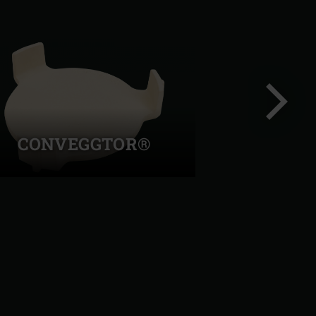
CONVEGGTOR®
Diapo
suivant