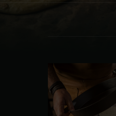
Denmark | Danmark
Estonia | Eesti
Finland | Suomi
France | France
Germany | Deutschland
Greece | Ελλάδα
Hungary | Magyarország