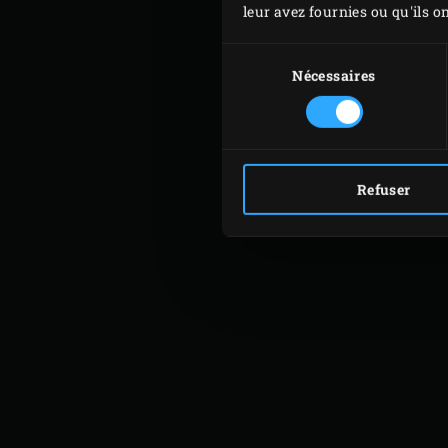
leur avez fournies ou qu'ils on
manière et utilisez-l
délicieuses recettes de tortill
Sélection
du
Nécessaires
consentement
Refuser