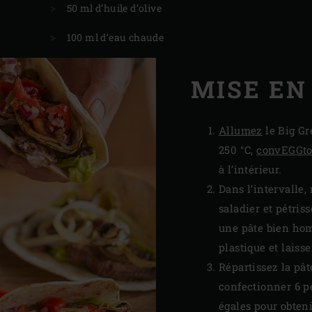
50 ml d’huile d’olive
100 ml d’eau chaude
MISE EN
Allumez
le Big Gr
250 °C,
convEGGto
à l’intérieur.
Dans l’intervalle,
saladier et pétris
une pâte bien hom
plastique et laiss
Répartissez la pât
confectionner 6 pe
égales pour obtenir