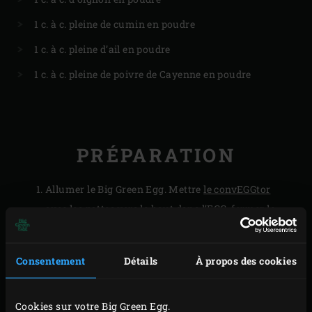
1 c. à c. pleine de cumin en poudre
1 c. à c. pleine d’ail en poudre
1 c. à c. pleine de poivre de Cayenne en poudre
PRÉPARATION
Allumer le Big Green Egg. Mettre
le convEGGtor
avec les pattes vers le haut dans l’EGG, fermer le
couvercle et porter à 180°C. Entre temps mélanger
tous les ingrédients pour la farce. Soulever
Consentement
Détails
À propos des cookies
délicatement la peau de la chair du poulet en
passant les doigts sous la peau et en les déplaçant
Cookies sur votre Big Green Egg.
de gauche à droite. Répartir de la farce entre la peau