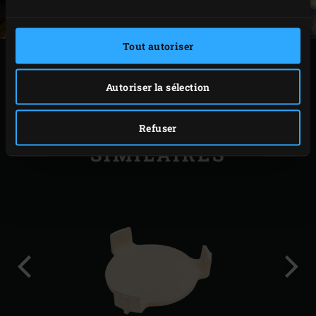
Tout autoriser
IMPRIMER
Autoriser la sélection
Refuser
ACCESSOIRES
SIMILAIRES
Diapo
Diap
précédente
suiv