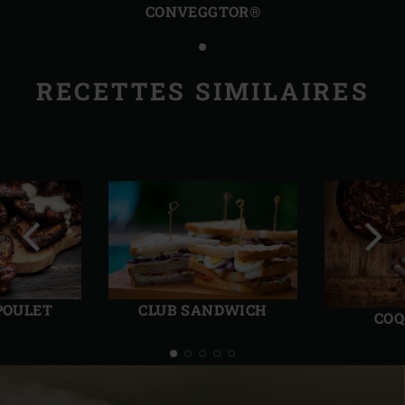
CONVEGGTOR®
RECETTES SIMILAIRES
Diapo
Diap
précédente
suiv
POULET
CLUB SANDWICH
COQ