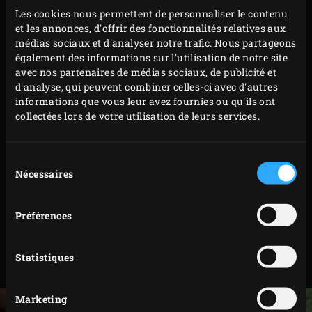
Les cookies nous permettent de personnaliser le contenu
et la chair et bien la faire pénétrer. Répandre aussi
et les annonces, d'offrir des fonctionnalités relatives aux
de la farce dans le ventre du poulet. Bien
médias sociaux et d'analyser notre trafic. Nous partageons
badigeonner la peau avec de l’huile d’olive et la
également des informations sur l'utilisation de notre site
avec nos partenaires de médias sociaux, de publicité et
recouvrir complètement avec la farce.
d'analyse, qui peuvent combiner celles-ci avec d'autres
Fixer la demi-canette de Radler dans la
support à
informations que vous leur avez fournies ou qu'ils ont
rôtir pour poulet à la bière
et mettre le poulet par-
collectées lors de votre utilisation de leurs services.
dessus. Placer dans la
lèchefrites jetables
et mettre
au centre de la rehausse en céramique. Fermer le
Sélection
couvercle de l’EGG et cuire le Beer can chicken 60 à
Nécessaires
du
consentement
70 minutes.
Avec le
gant pour barbecue EGGmitt
pour barbecue
Préférences
retirer la lèchefrite de l’EGG et avant de servir râper
un peu de zeste de citron vert et de citron sur la
Statistiques
volaille.
Marketing