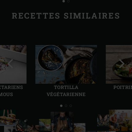
RECETTES SIMILAIRES
Diapo
Diap
précédente
suiv
ÉTARIENS
TORTILLA
POITRI
MOUS
VÉGÉTARIENNE