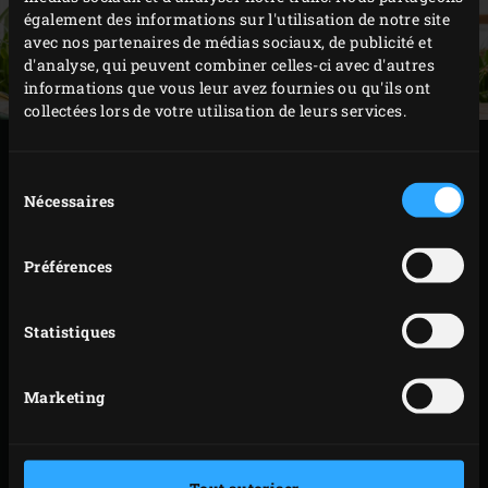
également des informations sur l'utilisation de notre site
avec nos partenaires de médias sociaux, de publicité et
d'analyse, qui peuvent combiner celles-ci avec d'autres
informations que vous leur avez fournies ou qu'ils ont
collectées lors de votre utilisation de leurs services.
PRÉPARATION
Sélection
Nécessaires
du
Faites chauffer l’huile d’olive sur la plaque de
consentement
cuisson. Posez les tranches de tempeh et rabattez le
Préférences
couvercle de l’EGG. Faites cuire 6 minutes environ.
Retournez les tranches de tempeh et faites-les cuire
Statistiques
6 minutes supplémentaires.
Retirez les tranches de tempeh de l’EGG. Arrosez de
Marketing
sauce ketjap à convenance et salez un petit peu plus
si nécessaire.