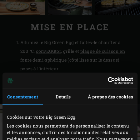
MISE EN PLACE
Allumez le Big Green Egg et faites-le chauffer à
200 °C,
convEGGtor
, grille et
plaque de cuisson en
fonte demi-sphérique
(côté lisse sur le dessus)
posés à l’intérieur.
Coupez le tempeh en petites tranches d’environ
1 cm d’épaisseur. Saupoudrez-les de chaque côté de
curry et salez-les à convenance.
Consentement
Détails
À propos des cookies
Cookies sur votre Big Green Egg.
Les cookies nous permettent de personnaliser le contenu
et les annonces, d'offrir des fonctionnalités relatives aux
médias sociaux et d'analyser notre trafic. Nous partageons