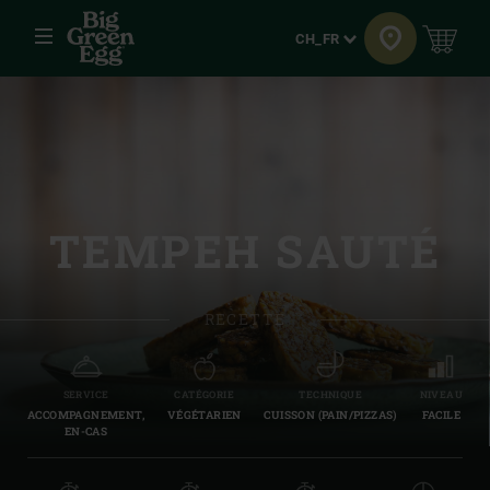
Menu
Langue
CH_FR
TEMPEH SAUTÉ
RECETTE
SERVICE
CATÉGORIE
TECHNIQUE
NIVEAU
ACCOMPAGNEMENT,
VÉGÉTARIEN
CUISSON (PAIN/PIZZAS)
FACILE
EN-CAS