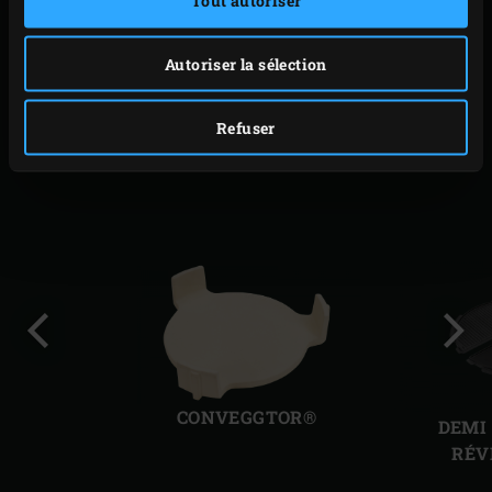
Tout autoriser
IMPRIMER
Autoriser la sélection
ACCESSOIRES
Refuser
SIMILAIRES
Diapo
Diap
précédente
suiv
CONVEGGTOR®
DEMI
RÉV