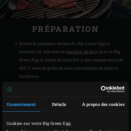
PRÉPARATION
Sortez la pastèque séchée du Big Green Egg et
réservez-la. Allumez le
charbon de bois
dans le Big
Green Egg et faites-le chauffer à une température de
180 °C avec la grille en acier inoxydable en place à
l’intérieur.
Placez une
petite sauteuse
sur la grille et attendez
qu’elle soit chaude. Pendant ce temps, épluchez et
émincez l’échalote pour le steak tartare. Versez
Consentement
Détails
À propos des cookies
l’huile d’olive dans la sauteuse, ajoutez l’échalote et
faites revenir le tout pendant environ 5 minutes.
Cookies sur votre Big Green Egg.
Remuez de temps en temps en pensant à bien