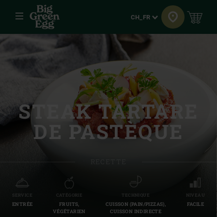
Menu
Langue
CH_FR
STEAK TARTARE
DE PASTÈQUE
RECETTE
SERVICE
CATÉGORIE
TECHNIQUE
NIVEAU
ENTRÉE
FRUITS,
CUISSON (PAIN/PIZZAS),
FACILE
VÉGÉTARIEN
CUISSON INDIRECTE