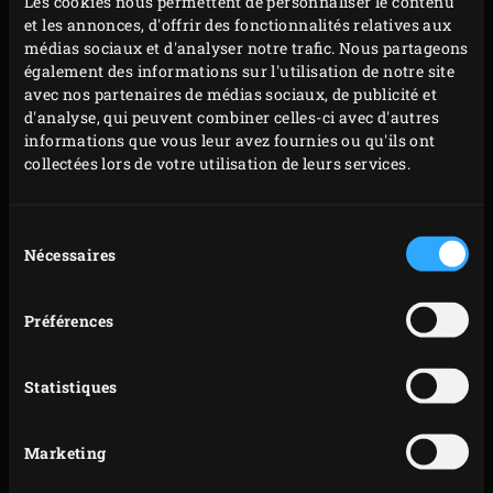
Les cookies nous permettent de personnaliser le contenu
refermer le couvercle du Big Green Egg après
et les annonces, d'offrir des fonctionnalités relatives aux
chaque manipulation.
médias sociaux et d'analyser notre trafic. Nous partageons
Ajoutez le curry en poudre à l’échalote, faites
également des informations sur l'utilisation de notre site
avec nos partenaires de médias sociaux, de publicité et
revenir pendant environ 30 secondes puis sortez la
d'analyse, qui peuvent combiner celles-ci avec d'autres
sauteuse de l’EGG. Placez l’échalote dans un bol et
informations que vous leur avez fournies ou qu'ils ont
laissez-la refroidir. Essuyez soigneusement la
collectées lors de votre utilisation de leurs services.
sauteuse avec du papier absorbant puis replacez-la
sur la grille. Pour la garniture, mettez les noix de
Sélection
Nécessaires
du
cajou dans la sauteuse et faites-les rôtir pendant
consentement
environ 8 minutes jusqu’à ce qu’elles soient dorées.
Remuez régulièrement pour qu’elles ne brûlent pas.
Préférences
Retirez les noix de cajou de la sauteuse et réservez-
les.
Statistiques
Coupez l’oignon de printemps en fines lamelles
dans le sens de la longueur puis coupez-les en
Marketing
morceaux d’environ 4 centimètres de long. Placez