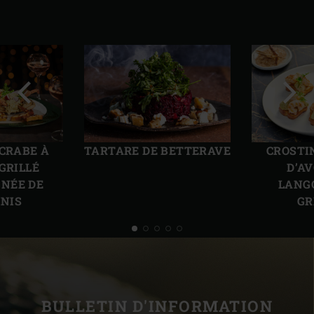
Diapo
Diap
précédente
suiv
 CRABE À
TARTARE DE BETTERAVE
CROSTI
GRILLÉ
D’A
NÉE DE
LANG
INIS
GR
BULLETIN D'INFORMATION