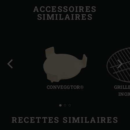
ACCESSOIRES
SIMILAIRES
Diapo
Diap
précédente
suiv
CONVEGGTOR®
GRILL
INO
RECETTES SIMILAIRES