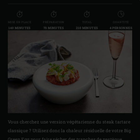
MISE EN PLACE
PRÉPARATION
TOTAL
QUANTITÉ
140 MINUTES
70 MINUTES
210 MINUTES
4 PERSONNES
Vous cherchez une version végétarienne du steak tartare
classique ? Utilisez donc la chaleur résiduelle de votre Big
Green Egg pour faire sécher des tranches de pastèque.