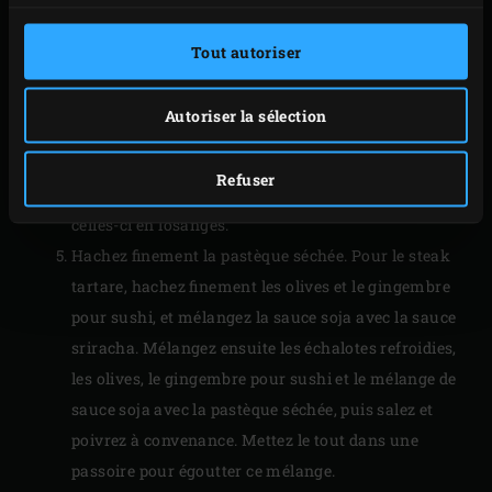
l’oignon de printemps dans un bol d’eau glacée pour
que les lamelles deviennent bien croquantes.
Tout autoriser
Coupez les radis en quartiers. Coupez le radis noir
en 12 tranches égales puis détaillez des cercles à
Autoriser la sélection
l’aide d’un emporte-pièce (env. ø 2½ cm). Coupez le
cornichon en tranches d’environ 3 millimètres
Refuser
d’épaisseur dans le sens de la longueur puis coupez
celles-ci en losanges.
Hachez finement la pastèque séchée. Pour le steak
tartare, hachez finement les olives et le gingembre
pour sushi, et mélangez la sauce soja avec la sauce
sriracha. Mélangez ensuite les échalotes refroidies,
les olives, le gingembre pour sushi et le mélange de
sauce soja avec la pastèque séchée, puis salez et
poivrez à convenance. Mettez le tout dans une
passoire pour égoutter ce mélange.