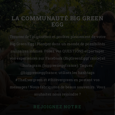
LA COMMUNAUTÉ BIG GREEN
EGG
Trouvez de l'inspiration et profitez pleinement de votre
Big Green Egg ! Plongez dans un monde de possibilités
culinaires infinies. Posez vos QUESTIONS et partagez
vos expériences sur Facebook (BigGreenEggFrance) et
Instagram (biggreeneggfrance). Taguez
@biggreeneggfrance, utilisez les hashtags
#TheEvergreen et #forevergreen en postant vos
messages ! Nous fabriquons de beaux souvenirs. Vous
souhaitez nous rejoindre ?
REJOIGNEZ NOTRE