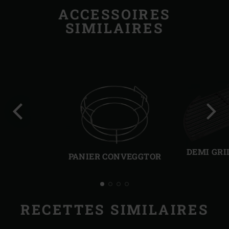
ACCESSOIRES
SIMILAIRES
Diapo
Diap
précédente
suiv
DEMI GRI
PANIER CONVEGGTOR
RECETTES SIMILAIRES