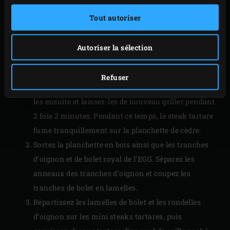
demi-grille en fonte. Posez la planchette en bois
pour grillades contenant vos mini tartares sur la
Tout autoriser
demi-grille en acier inoxydable. Fermez le couvercle
de l’EGG et laissez griller l’oignon et le bolet pendant
Autoriser la sélection
environ 2 minutes. Faites pivoter les tranches
d’oignon et de bolet d’un quart de tour et faites-les
Refuser
de nouveau griller pendant 2 minutes. Retournez-
les ensuite et laissez-les de nouveau griller pendant
2 fois 2 minutes. Pendant ce temps, le steak tartare
fume tranquillement sur la planchette de cèdre.
Sortez la planchette en bois ainsi que les tranches
d’oignon et de bolet royal de l’EGG. Séparez les
anneaux des tranches d’oignon et coupez les
tranches de bolet en lamelles.
Répartissez les lamelles de bolet et les rondelles
d’oignon sur les mini steaks tartares, puis