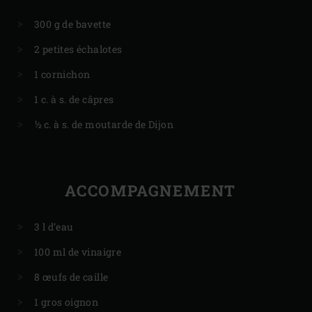
300 g de bavette
2 petites échalotes
1 cornichon
1 c. à s. de câpres
½ c. à s. de moutarde de Dijon
ACCOMPAGNEMENT
3 l d’eau
100 ml de vinaigre
8 œufs de caille
1 gros oignon