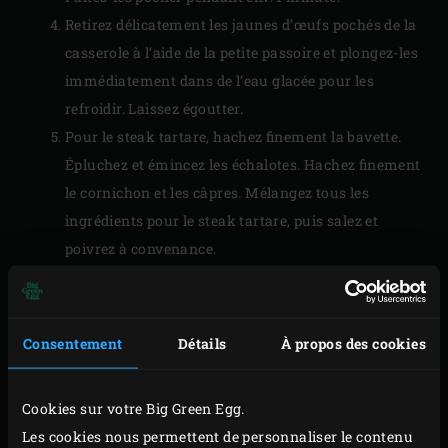
Retirez délicatement les jaunes d’œufs pochés de la
casserole à l’aide de la petite passoire et plongez-les
immédiatement dans de l’eau glacée pour les
refroidir. Laissez égoutter.
Pour le steak tartare, hachez finement la bavette.
Épluchez et émincez les échalotes. Hachez finement
le cornichon et les câpres. Mélangez tous les
ingrédients pour le steak tartare, puis salez et
poivrez à convenance.
Placez un anneau de cuisson rond (Ø 3 cm) sur la
planchette en bois
de cèdre et remplissez-le
d’environ 40 grammes de steak tartare. Pressez la
Consentement
Détails
À propos des cookies
viande avec le côté arrondi d’une cuillère, retirez
l’anneau et confectionnez ainsi 7 autres mini
Cookies sur votre Big Green Egg.
tartares. Pour la garniture, épluchez l’oignon et
Les cookies nous permettent de personnaliser le contenu
coupez-le en tranches d’un centimètre d’épaisseur