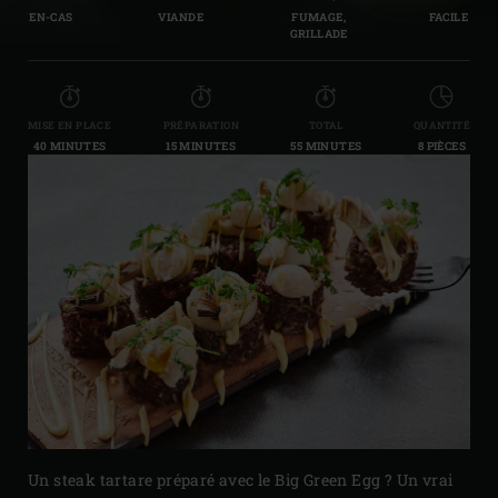
EN-CAS
VIANDE
FUMAGE,
FACILE
GRILLADE
MISE EN PLACE
PRÉPARATION
TOTAL
QUANTITÉ
40 MINUTES
15 MINUTES
55 MINUTES
8 PIÈCES
Un steak tartare préparé avec le Big Green Egg ? Un vrai