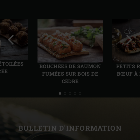
Diapo
Diap
précédente
suiv
ÉTOILÉES
BOUCHÉES DE SAUMON
PETITS 
RÉE
FUMÉES SUR BOIS DE
BŒUF À 
CÈDRE
BULLETIN D'INFORMATION