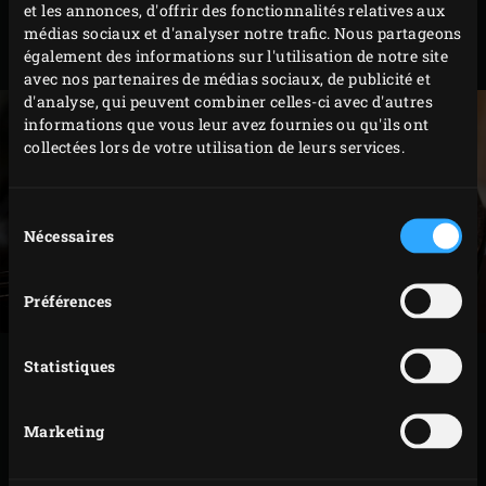
et les annonces, d'offrir des fonctionnalités relatives aux
dans le sens de la largeur. Coupez le bolet royal en
médias sociaux et d'analyser notre trafic. Nous partageons
également des informations sur l'utilisation de notre site
trois tranches dans le sens de la longueur.
avec nos partenaires de médias sociaux, de publicité et
d'analyse, qui peuvent combiner celles-ci avec d'autres
informations que vous leur avez fournies ou qu'ils ont
collectées lors de votre utilisation de leurs services.
Sélection
Nécessaires
du
consentement
Préférences
PRÉPARATION
Statistiques
Badigeonnez les tranches d’oignon et de bolet royal
Marketing
d’huile d’olive de chaque côté et placez-les sur la