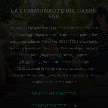
LA COMMUNAUTÉ BIG GREEN
EGG
Trouvez de l'inspiration et profitez pleinement de votre
Big Green Egg ! Plongez dans un monde de possibilités
culinaires infinies. Posez vos QUESTIONS et partagez
vos expériences sur Facebook (BigGreenEggFrance) et
Instagram (biggreeneggfrance). Taguez
@biggreeneggfrance, utilisez les hashtags
#TheEvergreen et #forevergreen en postant vos
messages ! Nous fabriquons de beaux souvenirs. Vous
souhaitez nous rejoindre ?
REJOIGNEZ NOTRE
COMMUNAUTÉ !