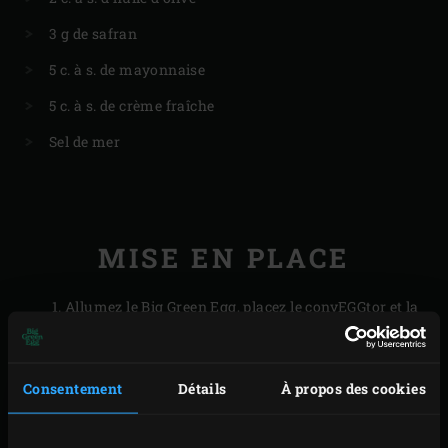
3 g de safran
5 c. à s. de mayonnaise
5 c. à s. de crème fraîche
Sel de mer
MISE EN PLACE
Allumez le Big Green Egg, placez le
convEGGtor
et la
grille
à l’intérieur et faites chauffer à 180 °C. Posez
le
poêlon à sauce
sur la grille quelques minutes
Consentement
Détails
À propos des cookies
avant que l’EGG n’arrive à la température souhaitée.
Dans l’intervalle, épluchez et émincez les échalotes.