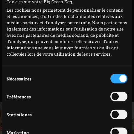
Cookies sur votre Big Green Egg.
PRÉPARATION
Les cookies nous permettent de personnaliser le contenu
et les annonces, d'offrir des fonctionnalités relatives aux
médias sociaux et d'analyser notre trafic. Nous partageons
Faites chauffer l’huile d’olive dans le poêlon à
également des informations sur l'utilisation de notre site
sauce. Ajoutez les échalotes émincées, rabattez le
avec nos partenaires de médias sociaux, de publicité et
d'analyse, qui peuvent combiner celles-ci avec d'autres
couvercle de l’EGG et faites cuire les échalotes
informations que vous leur avez fournies ou qu'ils ont
4 minutes environ jusqu’à ce qu’elles soient
collectées lors de votre utilisation de leurs services.
transparentes.
Incorporez le safran avant de retirer le poêlon de
Sélection
l’EGG. Dans un joli ramequin, mélangez les
Nécessaires
du
échalotes au safran avec la mayonnaise et la crème
consentement
fraîche. Salez à convenance avec le sel de mer.
Préférences
Statistiques
Marketing