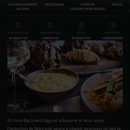
ACCOMPAGNEMENT,
VÉGÉTARIEN
CUISSON,
FACILE
SAUZEN
CUISSON (PAIN/PIZZAS)
MISE EN PLACE
PRÉPARATION
TOTAL
QUANTITÉ
20 MINUTES
5 MINUTES
25 MINUTES
4 PERSONNES
Si votre Big Green Egg est allumé et si vous aviez
l’intention de faire une sauce à chaud, pourquoi ne pas la