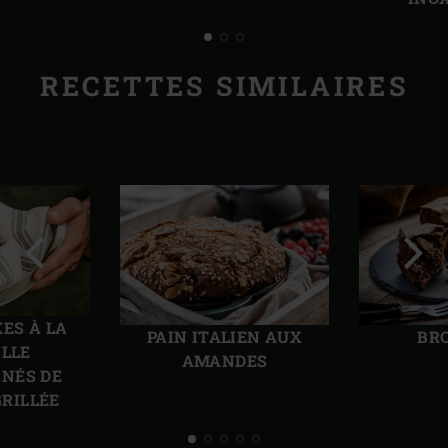
RECETTES SIMILAIRES
Diapo
Diap
précédente
suiv
ES À LA
PAIN ITALIEN AUX
BR
ILLE
AMANDES
NÉS DE
RILLÉE