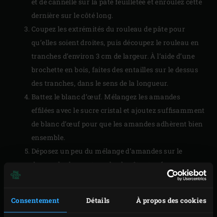
et de cannelle sur la pâte feuilletée et enroulez cette
dernière sur le côté long.
Coupez les extrémités du rouleau de pâte pour
qu’elles soient droites, puis découpez le rouleau en
tranches d’environ 3 cm de largeur. À l’aide d’une
brochette en bois, faites des entailles sur le dessus
des tranches, dans le sens de la longueur.
Battez le blanc d’œuf. Mélangez les amandes
effilées avec le sucre cristal et ajoutez suffisamment
de blanc d’œuf pour que les amandes adhèrent bien
ensemble.
Déposez un peu du mélange d’amandes sur le
dessus de chaque tranche de pâte et enfoncez un
bâtonnet de cannelle dans la pâte.
Consentement
Détails
À propos des cookies