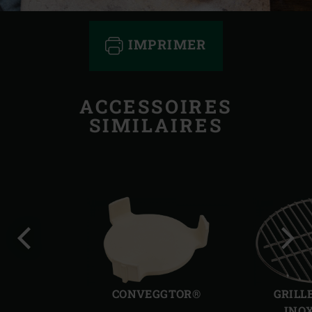
IMPRIMER
ACCESSOIRES
SIMILAIRES
Diapo
Diap
précédente
suiv
CONVEGGTOR®
GRILL
INO