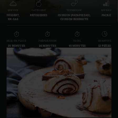
SERVICE
CATÉGORIE
TECHNIQUE
NIVEAU
DESSERT,
PÂTISSERIES
CUISSON (PAIN/PIZZAS),
FACILE
EN-CAS
CUISSON INDIRECTE
MISE EN PLACE
PRÉPARATION
TOTAL
QUANTITÉ
20 MINUTES
25 MINUTES
45 MINUTES
12 PIÈCES