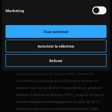
commençant par la partie sans couenne de manière
Marketing
à ce que la couenne se retrouve à l’extérieur de la
porchetta une fois celle-ci roulée. Ficelez avec de la
ficelle de boucher, enduisez tout le pourtour d’huile
d’olive et saupoudrez la porchetta de sel
Tout autoriser
fraîchement moulu.
Enfilez la porchetta sur la broche, en la maintenant
Autoriser la sélection
avec les fourches. Placez 3 petits
morceaux de bois
de pommier sur les braises de l’EGG. Installez le
Refuser
tournebroche sur la base du Big Green Egg et
insérez la broche avec la porchetta. Fermez le
couvercle du kamado puis allumez le moteur et
laissez cuire la porchetta tranquillement, pendant
environ 3 heures et demie à 120°C, jusqu’à ce que la
viande atteigne une température à cœur de 65 °C.
Vous pouvez mesurer cette température à l’aide