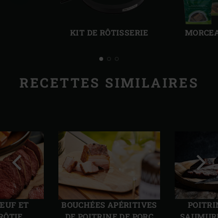
Diapo
Diap
précédente
suiv
KIT DE RÔTISSERIE
MORCEA
RECETTES SIMILAIRES
Diapo
Diap
précédente
suiv
BŒUF ET
BOUCHÉES APÉRITIVES
POITRI
RÔTIE
DE POITRINE DE PORC
SAUMURÉ