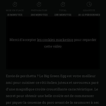
MISE EN PLACE
PRÉPARATION
TOTAL
QUANTITÉ
15 MINUTES
265 MINUTES
280 MINUTES
10-12 PERSONNES
Merci d'accepter
les cookies marketing
pour regarder
cette vidéo
Envie de porchetta ? Le Big Green Egg est votre meilleur
ami pour cuisiner ce rôti italien juteux et savoureux paré
d’une magnifique croûte croustillante caractéristique. Le
secret pour obtenir une belle croûte est de commencer
par piquer la couenne du porc avant de la saumurer à sec