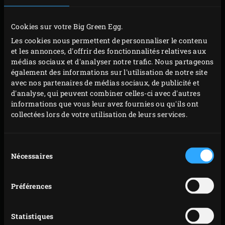
hachez-les finement et mélangez ces herbes
aromatiques. Broyez les pistaches dans un petit
Cookies sur votre Big Green Egg.
hachoir. Épluchez l’ail et frottez, ou râpez finement
Les cookies nous permettent de personnaliser le contenu
les gousses.
et les annonces, d'offrir des fonctionnalités relatives aux
médias sociaux et d'analyser notre trafic. Nous partageons
Placez la poitrine de porc sur sa couenne sur une
également des informations sur l'utilisation de notre site
planche à découper, ouvrez la viande en deux et
avec nos partenaires de médias sociaux, de publicité et
enduisez-la entièrement d’ail. Répartissez le
d'analyse, qui peuvent combiner celles-ci avec d'autres
informations que vous leur avez fournies ou qu'ils ont
mélange de romarin et de thym dessus, ainsi que
collectées lors de votre utilisation de leurs services.
les pistaches concassées. Râpez finement le zeste du
citron vert sur la viande et saupoudrez de graines
Sélection
de fenouil. Recouvrez la viande de vos tranches de
Nécessaires
du
mortadelle en les faisant se chevaucher légèrement
consentement
puis disposez les feuilles de sauge en deux lignes
Préférences
droites – une au début et une vers le milieu de la
viande.
Statistiques
Roulez fermement la poitrine de porc en