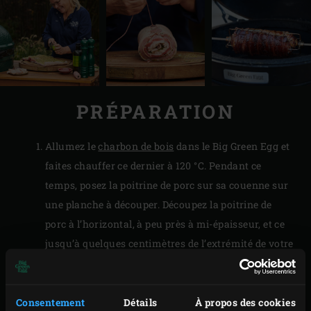
PRÉPARATION
Allumez le
charbon de bois
dans le Big Green Egg et
faites chauffer ce dernier à 120 °C. Pendant ce
temps, posez la poitrine de porc sur sa couenne sur
une planche à découper. Découpez la poitrine de
porc à l’horizontal, à peu près à mi-épaisseur, et ce
jusqu’à quelques centimètres de l’extrémité de votre
morceau de viande. Réservez.
Pour la garniture, prélevez les aiguilles des
branches de romarin et les feuilles du thym,
Consentement
Détails
À propos des cookies