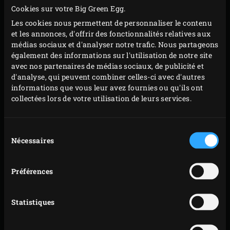
Cookies sur votre Big Green Egg.
Sortez la poitrine de porc du réfrigérateur. Allumez
Les cookies nous permettent de personnaliser le contenu
le
charbon de bois
dans le Big Green Egg,
et les annonces, d'offrir des fonctionnalités relatives aux
médias sociaux et d'analyser notre trafic. Nous partageons
convEGGtor
placé à l’intérieur, et faites chauffer à
également des informations sur l'utilisation de notre site
220 °C.
avec nos partenaires de médias sociaux, de publicité et
Placez une
lèchefrite jetable
sur le convEGGtor et
d'analyse, qui peuvent combiner celles-ci avec d'autres
informations que vous leur avez fournies ou qu'ils ont
posez la grille à l’intérieur de l’EGG. Déposez la
collectées lors de votre utilisation de leurs services.
poitrine de porc par-dessus, couenne dirigée vers le
haut. Rabattez le couvercle de l’EGG et laissez le lard
Sélection
cuire environ 1h30 jusqu’à ce que la température à
Nécessaires
du
cœur de la viande atteigne au moins 70 °C. Vous
consentement
pouvez contrôler la température avec le
Préférences
thermomètre à lecture instantanée
. La température
à cœur n’est pas encore atteinte ? Laissez cuire la
Statistiques
poitrine de lard un petit peu plus longtemps.
Retirez la poitrine de porc de l’EGG et placez-la sur