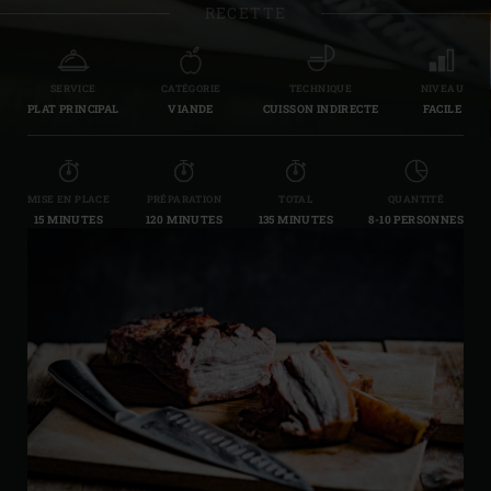
RECETTE
SERVICE
CATÉGORIE
TECHNIQUE
NIVEAU
PLAT PRINCIPAL
VIANDE
CUISSON INDIRECTE
FACILE
MISE EN PLACE
PRÉPARATION
TOTAL
QUANTITÉ
15 MINUTES
120 MINUTES
135 MINUTES
8-10 PERSONNES