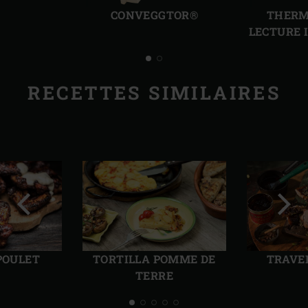
précédente
suiv
CONVEGGTOR®
THERM
LECTURE 
RECETTES SIMILAIRES
Diapo
Diap
précédente
suiv
POULET
TORTILLA POMME DE
TRAVE
TERRE