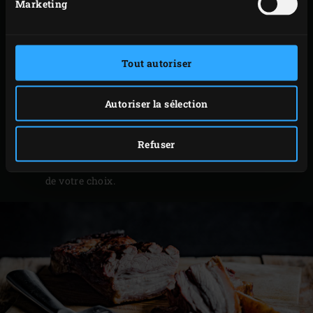
Marketing
une planche à découper. Couvrez le lard de papier
aluminium sans l’emballer et laissez-le reposer
environ 10 minutes.
Tout autoriser
Retirez le papier aluminium et disposez le lard sur
la planche à découper, côté couenne vers le haut (si
ce n’était pas encore le cas) : il est plus facile de
Autoriser la sélection
découper la viande si le côté croustillant est en
contact avec la planche. Découpez le lard en jolies
Refuser
tranches et servez ces dernières avec une garniture
de votre choix.