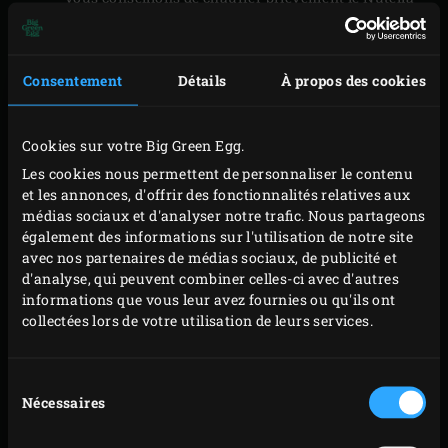
pour vous simplifier la vie. Recouvrez les pizzas des
morceaux de fruits et des biscuits à la cuillère. En
Consentement
Détails
À propos des cookies
vous servant de la
pelle à pizza en aluminum
, faites
glisser les mini pizzas sur la
pierre de cuisson plate
préalablement farinée (avec de la farine de blé ou de
Cookies sur votre Big Green Egg.
maïs), rabattez le couvercle de l’EGG et laissez cuire
Les cookies nous permettent de personnaliser le contenu
8 à 10 minutes. Maintenez la température entre 250
et les annonces, d'offrir des fonctionnalités relatives aux
médias sociaux et d'analyser notre trafic. Nous partageons
et 265 °C. Pendant ce temps-là, coupez les fraises en
également des informations sur l'utilisation de notre site
petites tranches.
avec nos partenaires de médias sociaux, de publicité et
Faites glisser avec précaution les mini pizzas de la
d'analyse, qui peuvent combiner celles-ci avec d'autres
informations que vous leur avez fournies ou qu'ils ont
pierre de cuisson plate et disposez les petites
collectées lors de votre utilisation de leurs services.
tranches de fraises par-dessus. Finissez en ajoutant
une pointe de crème chantilly et une goutte de miel
Sélection
de thym !
Nécessaires
du
consentement