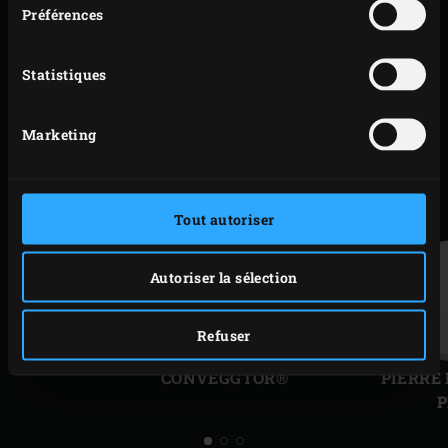
Préférences
IMPRIMER
Statistiques
ACCESSOIRES
SIMILAIRES
Marketing
Tout autoriser
Autoriser la sélection
Refuser
Diapo
Diap
précédente
suiv
CONVEGGTOR®
PIERRE
P