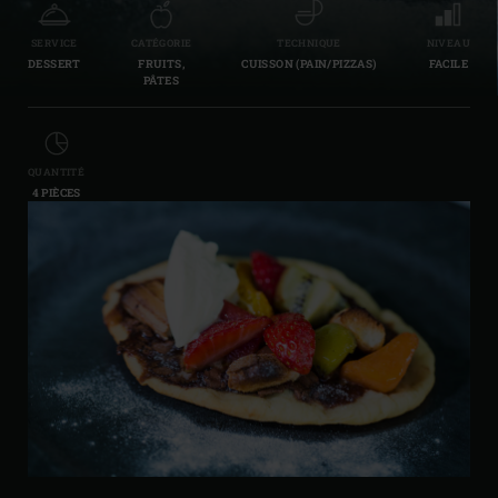
SERVICE
CATÉGORIE
TECHNIQUE
NIVEAU
DESSERT
FRUITS,
CUISSON (PAIN/PIZZAS)
FACILE
PÂTES
QUANTITÉ
4 PIÈCES