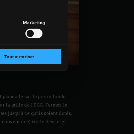
Marketing
Tout autoriser
t placez-le sur la pierre froide.
ur la grille de l’EGG. Fermez le
es jusqu’à ce qu’ils soient dorés.
à convenance) sur le dessus et