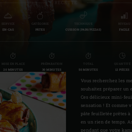
RECETTE
Slovenia | Slovenija
Spain | España
SERVICE
CATÉGORIE
TECHNIQUE
NIVEAU
EN-CAS
PÂTES
CUISSON (PAIN/PIZZAS)
FACILE
Sweden | Sverige
Switzerland (French) 
Switzerland | Schwei
MISE EN PLACE
PRÉPARATION
TOTAL
QUANTITÉ
20 MINUTES
30 MINUTES
50 MINUTES
12 PIÈCES
Turkey | Türkiye
Vous recherchez les mei
souhaitez préparer un 
Ces délicieux mini-feuil
sensation ! Et comme vo
pâte feuilletée prêtes à 
en un rien de temps. A
pendant que votre kamad