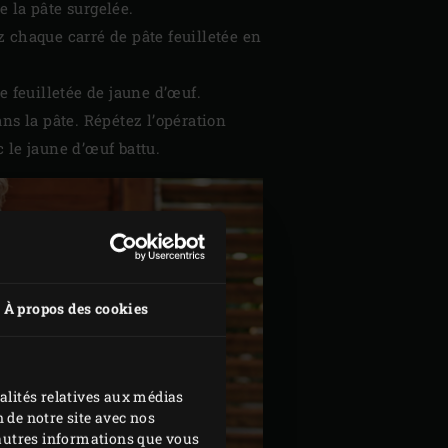
e la pâte surgelée.
 chaque carré de pâte feuilletée en
e feuilletée de jaune d’œuf.
ns la pâte. Répétez l’opération
 le jaune d’œuf battu.
À propos des cookies
alités relatives aux médias
 de notre site avec nos
d'autres informations que vous