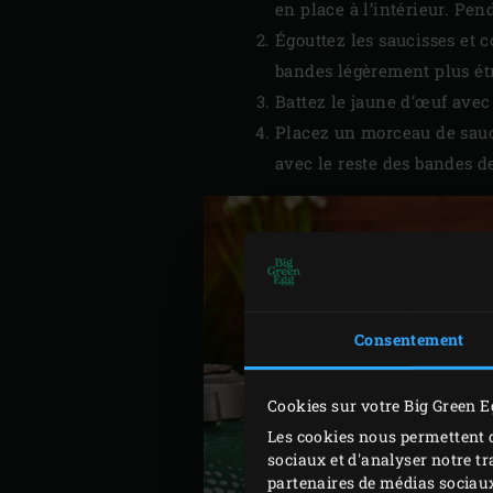
en place à l’intérieur. Pen
Égouttez les saucisses et 
bandes légèrement plus ét
Battez le jaune d’œuf avec
Placez un morceau de sauci
avec le reste des bandes d
Consentement
Cookies sur votre Big Green E
Les cookies nous permettent d
sociaux et d'analyser notre tr
partenaires de médias sociaux