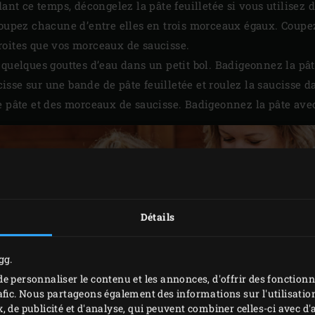
dant ce temps, décongelez la pâte feuilletée si vous utilisez d
coupez chacune d’entre elles en trois morceaux égaux. Coupez
roites que vos morceaux de saucisse.
 quelques gouttes d’eau dans un petit bol. Badigeonnez la pât
sse sur une bande de pâte feuilletée et roulez la saucisse da
e pâte et des morceaux de saucisse. Badigeonnez la pâte avec
Détails
gg.
e personnaliser le contenu et les annonces, d'offrir des fonctionn
afic. Nous partageons également des informations sur l'utilisation
, de publicité et d'analyse, qui peuvent combiner celles-ci avec 