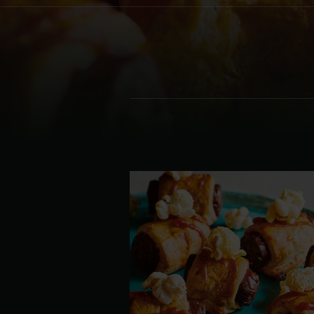
Denmark | Danmark
Estonia | Eesti
Finland | Suomi
France | France
Germany | Deutschland
Greece | Ελλάδα
Hungary | Magyarország