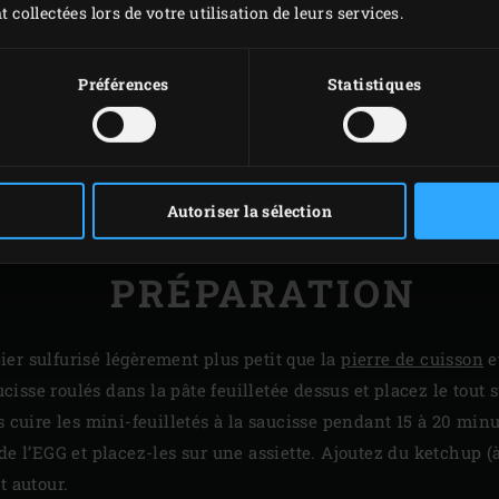
t collectées lors de votre utilisation de leurs services.
Préférences
Statistiques
Autoriser la sélection
PRÉPARATION
er sulfurisé légèrement plus petit que la
pierre de cuisson
e
sse roulés dans la pâte feuilletée dessus et placez le tout s
s cuire les mini-feuilletés à la saucisse pendant 15 à 20 minut
 de l’EGG et placez-les sur une assiette. Ajoutez du ketchup (
t autour.