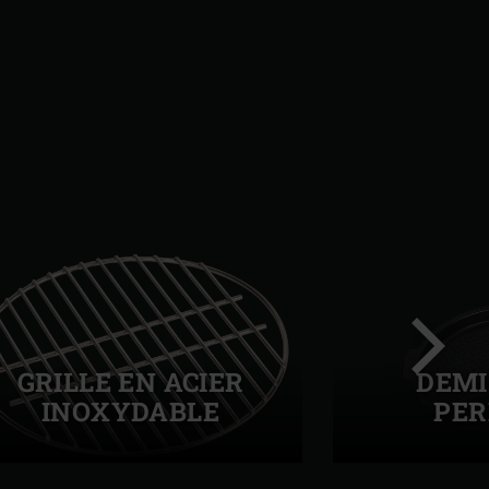
GRILLE EN ACIER
DEMI
INOXYDABLE
PER
Diapo
suivant