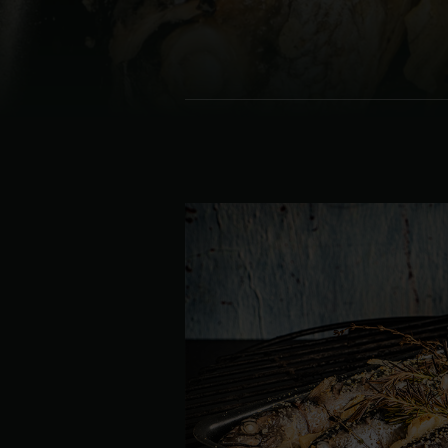
Denmark | Danmark
Estonia | Eesti
Finland | Suomi
France | France
Germany | Deutschland
Greece | Ελλάδα
Hungary | Magyarország