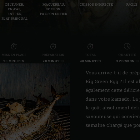
DÉJEUNER,
MAQUEREAU,
CUISSON INDIRECTE
FACILE
Slovenia | Slovenija
EN-CAS,
POISSON,
ENTRÉE,
POISSON ENTIER
PLAT PRINCIPAL
Spain | España
Sweden | Sverige
Switzerland (French) 
MISE EN PLACE
PRÉPARATION
TOTAL
QUANTITÉ
20 MINUTES
20 MINUTES
40 MINUTES
3 PERSONNES
Switzerland | Schwei
Vous arrive-t-il de pré
Turkey | Türkiye
Big Green Egg ? Il est 
également cette délicie
dans votre kamado. La p
le goût absolument déli
savoureuse qui convient
semaine chargé que po