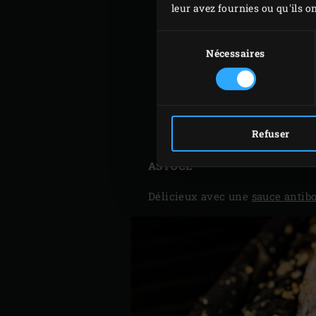
leur avez fournies ou qu'ils on
Posez les maquereaux sur
citron entre les poissons.
Sélection
du
Nécessaires
Posez la plaque de cuisson 
consentement
15 minutes jusqu’à ce que 
thermomètre à lecture ins
Retirez les maquereaux du
Refuser
cuisiner un plat à votre c
ASTUCE
Délicieux avec une
sauce antibo