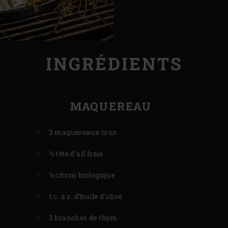
INGRÉDIENTS
MAQUEREAU
3 maquereaux crus
½ tête d’ail frais
½ citron biologique
1 c. à s. d’huile d’olive
3 branches de thym