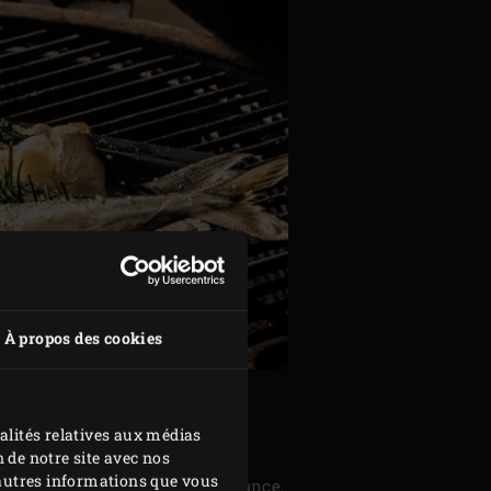
À propos des cookies
alités relatives aux médias
 de notre site avec nos
d'autres informations que vous
c et de sel marin fin à convenance.