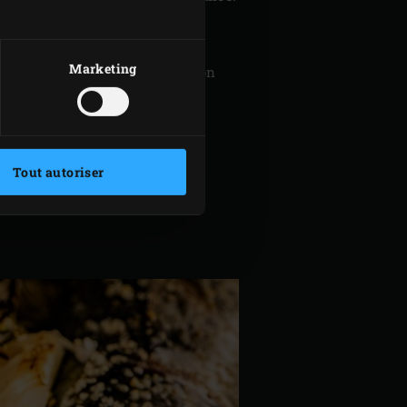
e thym et de romarin, l’ail et le
Marketing
es griller les maquereaux environ
cette température avec le
 utilisez les maquereaux pour
Tout autoriser