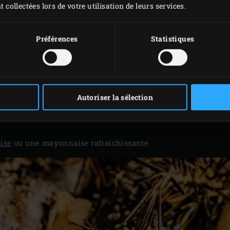
t collectées lors de votre utilisation de leurs services.
 la
demi-plaque de cuisson perforée
et répartissez les brins d
Préférences
Statistiques
perforée sur la grille de l’EGG et rabattez le couvercle. Fait
la température à cœur atteigne 65 °C. Vous pouvez contrôler 
tantanée
.
 Big Green Egg. Servez avec une garniture de votre choix ou
Autoriser la sélection
onvenance.
ise
ou une mayonnaise rafraîchissante.