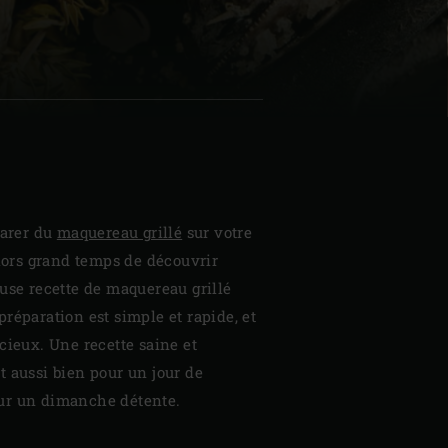
| Schweiz (Français)
z
parer du
maquereau grillé
sur votre
alors grand temps de découvrir
use recette de maquereau grillé
réparation est simple et rapide, et
cieux. Une recette saine et
 aussi bien pour un jour de
ur un dimanche détente.