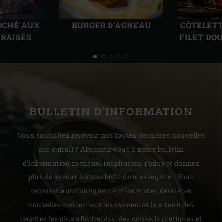
Diapo
Diap
précédente
suiv
OCHÉ AUX
CÔTELETT
BURGER D'AGNEAU
BRAISÉS
FILET DO
BULLETIN D'INFORMATION
Vous souhaitez recevoir nos toutes dernières nouvelles
par e-mail ? Abonnez-vous à notre bulletin
d'information mensuel Inspiration Today et donnez
plus de saveur à votre boîte de messagerie ! Vous
recevrez automatiquement les toutes dernières
nouvelles concernant les événements à venir, les
recettes les plus alléchantes, des conseils pratiques et