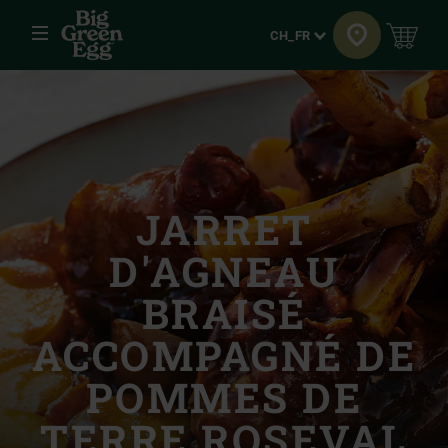
Menu
Langue
CH_FR
JARRET
D'AGNEAU
BRAISÉ
ACCOMPAGNÉ DE
POMMES DE
TERRE ROSEVAL