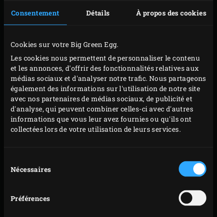
et faites griller les jarrets pendant 8 à 10 minutes
Consentement
Détails
À propos des cookies
sur toutes leurs faces, jusqu’à ce qu’ils soient bien
dorés. Quelques minutes avant que les jarrets ne
Cookies sur votre Big Green Egg.
soient bien dorés, ajoutez les moitiés de tête d’ail et
Les cookies nous permettent de personnaliser le contenu
les brins de romarin, d’origan et de thym. Faites
et les annonces, d'offrir des fonctionnalités relatives aux
attention à ne pas brûler les herbes aromatiques.
médias sociaux et d'analyser notre trafic. Nous partageons
Retirez les jarrets d’agneau, l’ail et les herbes
également des informations sur l'utilisation de notre site
avec nos partenaires de médias sociaux, de publicité et
aromatiques de l’EGG et placez-les dans le
faitout en
d'analyse, qui peuvent combiner celles-ci avec d'autres
fonte
. Retirez la grille en fonte et placez la
grille en
informations que vous leur avez fournies ou qu'ils ont
acier inoxydable
dans l’EGG. Ajoutez les moitiés de
collectées lors de votre utilisation de leurs services.
citron, le paprika, le miel, le concentré de tomates,
la moutarde et l’anis étoilé dans le faitout en fonte
Sélection
et incorporez le bouillon et le vin rouge. Placez la
Nécessaires
du
consentement
casserole sur la grille, fermez le couvercle de l’EGG
et attendez que le liquide soit proche de l’ébullition.
Préférences
Retirez la casserole et la grille de l’EGG, placez le