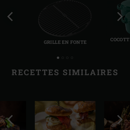
Diapo
Diap
précédente
suiv
COCOTT
GRILLE EN FONTE
RECETTES SIMILAIRES