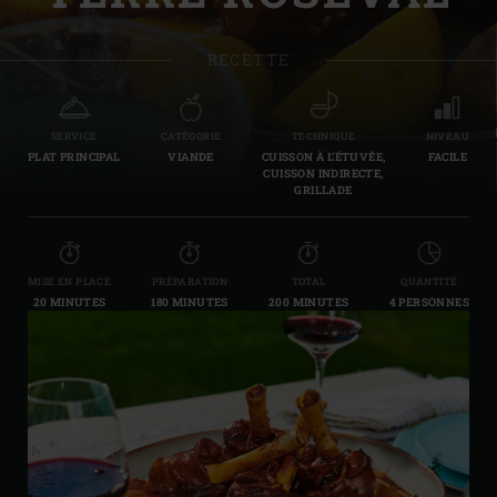
RECETTE
SERVICE
CATÉGORIE
TECHNIQUE
NIVEAU
PLAT PRINCIPAL
VIANDE
CUISSON À L’ÉTUVÉE,
FACILE
CUISSON INDIRECTE,
GRILLADE
MISE EN PLACE
PRÉPARATION
TOTAL
QUANTITÉ
20 MINUTES
180 MINUTES
200 MINUTES
4 PERSONNES