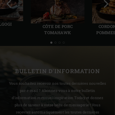
Diapo
Diap
précédente
suiv
LGOGI
CÔTE DE PORC
CORDON
TOMAHAWK
POMMES
BULLETIN D'INFORMATION
Vous souhaitez recevoir nos toutes dernières nouvelles
par e-mail ? Abonnez-vous à notre bulletin
d'information mensuel Inspiration Today et donnez
plus de saveur à votre boîte de messagerie ! Vous
recevrez automatiquement les toutes dernières