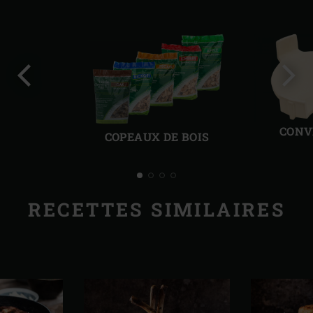
Diapo
Diap
précédente
suiv
CONV
COPEAUX DE BOIS
RECETTES SIMILAIRES