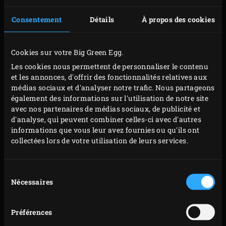
Ajoutez l’huile d’olive, l’oignon, l’ail, le thym et le
romarin dans le poêlon et faites revenir le tout
Consentement
Détails
À propos des cookies
jusqu’à ce que l’oignon soit translucide. Mélangez
de temps à autre en prenant soin de rabattre le
Cookies sur votre Big Green Egg.
couvercle de l’EGG après chaque manipulation.
Les cookies nous permettent de personnaliser le contenu
Ajoutez les tomates dans la sauteuse et déglacez
et les annonces, d'offrir des fonctionnalités relatives aux
avec le bouillon de volaille. Portez cette sauce à
médias sociaux et d'analyser notre trafic. Nous partageons
également des informations sur l'utilisation de notre site
ébullition.
avec nos partenaires de médias sociaux, de publicité et
Ajoutez les joues de porc dans la sauce et retirez le
d'analyse, qui peuvent combiner celles-ci avec d'autres
poêlon de l’EGG. Enlevez la grille de l’EGG pour
informations que vous leur avez fournies ou qu'ils ont
collectées lors de votre utilisation de leurs services.
pouvoir remettre le convEGGtor en place, puis
replacez la grille. Reposez le poêlon sur la grille et
rabattez le couvercle de l’EGG. Laissez ensuite
Sélection
Nécessaires
du
mijoter les joues de porc 3 à 4 heures dans leur
consentement
sauce jusqu’à ce qu’elles soient bien fondantes.
Préférences
L’ajout du ConvEGGtor va faire descendre la