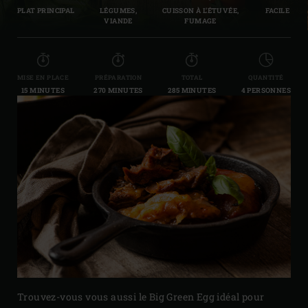
PLAT PRINCIPAL
LÉGUMES,
CUISSON À L’ÉTUVÉE,
FACILE
VIANDE
FUMAGE
MISE EN PLACE
PRÉPARATION
TOTAL
QUANTITÉ
15 MINUTES
270 MINUTES
285 MINUTES
4 PERSONNES
Trouvez-vous vous aussi le Big Green Egg idéal pour