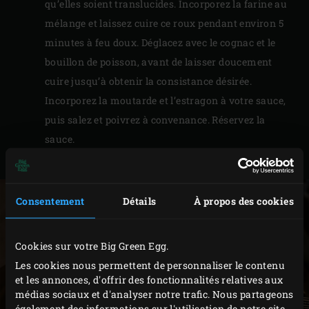
qu’elles soient translucides. Incorporez la farine au
mélange et laissez cuire ce roux pendant environ 5
minutes à feu doux. Déglacez avec le cognac et le
bouillon de poisson, avant de laisser doucement
cuire jusqu’à obtenir la consistance désirée.
Incorporez la moutarde et l’estragon à votre sauce,
puis salez et poivrez à convenance. Réservez la
sauce.
Passez le court-bouillon dans une passoire.
Consentement
Détails
À propos des cookies
Cookies sur votre Big Green Egg.
Les cookies nous permettent de personnaliser le contenu
et les annonces, d'offrir des fonctionnalités relatives aux
médias sociaux et d'analyser notre trafic. Nous partageons
également des informations sur l'utilisation de notre site