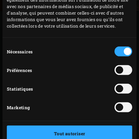
avec nos partenaires de médias sociaux, de publicité et
d'analyse, qui peuvent combiner celles-ci avec d'autres
informations que vous leur avez fournies ou qu'ils ont
PRÉPARATION
collectées lors de votre utilisation de leurs services.
Portez le court-bouillon à ébullition dans une
Sélection
grande casserole. Le bouillon devant rester à
Nécessaires
du
ébullition alors que vous ajoutez le homard,
consentement
veuillez cuire un seul homard à la fois. Ajoutez le
Préférences
homard et laissez-le cuire 3 minutes. Sortez le
homard pour faire cuire le suivant. Ici, la cuisson
Statistiques
des homards est légèrement écourtée par rapport à
la norme de 1 minute pour 100 grammes, car ces
Marketing
derniers vont ensuite être gratinés dans le Big
Green Egg.
Coupez les homards en deux dans le sens de la
Tout autoriser
longueur et retirez le tube digestif. Décortiquez la