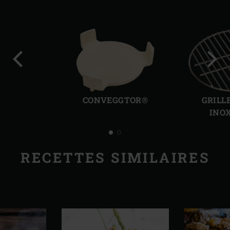
Diapo
Diap
précédente
suiv
CONVEGGTOR®
GRILL
INO
RECETTES SIMILAIRES