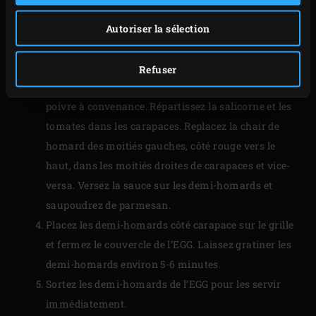
chair de homard d’un seul tenant et mettez de côté.
Rincez bien la carapace.
Autoriser la sélection
Pelez les tomates. Coupez les tomates en deux,
épépinez-les puis coupez la chair en petits cubes.
Refuser
Assaisonnez les tomates avec l’huile d’olive et le
poivre à convenance. Répartissez la salicorne et les
tomates dans les carapaces. Replacez la chair de
homard des moitiés gauches, côté rouge vers le
haut, dans les moitiés droites de carapaces et vice-
versa. Versez la sauce sur les demi-homards et
saupoudrez de parmesan.
Placez les demi-homards côté carapace sur le grille
et fermez le couvercle de l’EGG. Laissez gratiner les
demi-homards environ 5-6 minutes.
Sortez les demi-homards de l’EGG pour les servir
immédiatement.