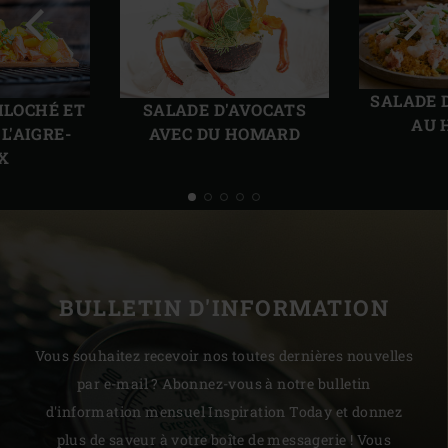
Diapo
Diap
précédente
suiv
SALADE 
ILOCHÉ ET
SALADE D'AVOCATS
AU 
L'AIGRE-
AVEC DU HOMARD
X
BULLETIN D'INFORMATION
Vous souhaitez recevoir nos toutes dernières nouvelles
par e-mail ? Abonnez-vous à notre bulletin
d'information mensuel Inspiration Today et donnez
plus de saveur à votre boîte de messagerie ! Vous