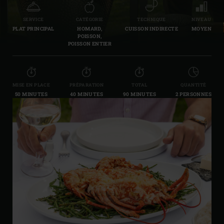
SERVICE
CATÉGORIE
TECHNIQUE
NIVEAU
PLAT PRINCIPAL
HOMARD,
CUISSON INDIRECTE
MOYEN
POISSON,
POISSON ENTIER
MISE EN PLACE
PRÉPARATION
TOTAL
QUANTITÉ
50 MINUTES
40 MINUTES
90 MINUTES
2 PERSONNES