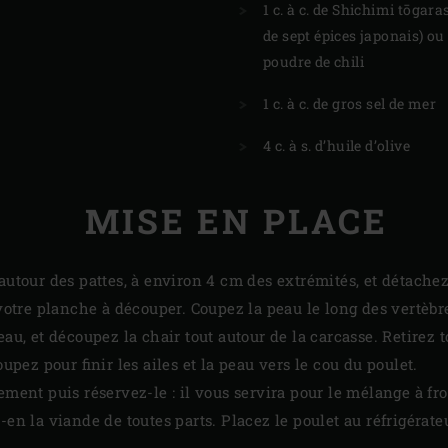
1 c. à c. de Shichimi tōgar
de sept épices japonais) ou ½
poudre de chili
1 c. à c. de gros sel de mer
4 c. à s. d’huile d’olive
MISE EN PLACE
autour des pattes, à environ 4 cm des extrémités, et détachez
r votre planche à découper. Coupez la peau le long des vertèb
eau, et découpez la chair tout autour de la carcasse. Retirez
oupez pour finir les ailes et la peau vers le cou du poulet.
nement puis réservez-le : il vous servira pour le mélange à fr
-en la viande de toutes parts. Placez le poulet au réfrigérat