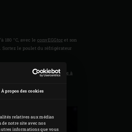
à 180 °C, avec le
convEGGtor
et son
. Sortez le poulet du réfrigérateur
et cuire jusqu’à ce que la
piquant la sonde du
thermomètre à
À propos des cookies
ant de le découper.
alités relatives aux médias
 de notre site avec nos
d'autres informations que vous