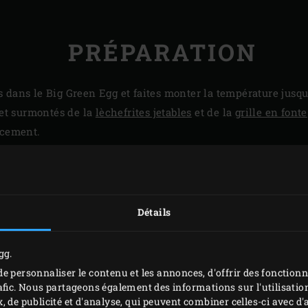
PRÉPARATION
 dans le Big Green Egg et faites monter la température jusqu’
 et surmontés de la
lèchefrites jetables
et de la
grille en fonte
ucement.
e, côté peau, et rabattez le couvercle de l’EGG. Laissez le poul
e 75-76 °C. Vous pouvez vérifier la température à cœur en 
a partie la plus charnue des cuisses.
et 1 minute de plus côté chair puis sortez-le de l’EGG.
Détails
lanche à découper et laissez-le reposer environ 5 minutes av
gg.
e personnaliser le contenu et les annonces, d'offrir des fonctionn
afic. Nous partageons également des informations sur l'utilisation
, de publicité et d'analyse, qui peuvent combiner celles-ci avec 