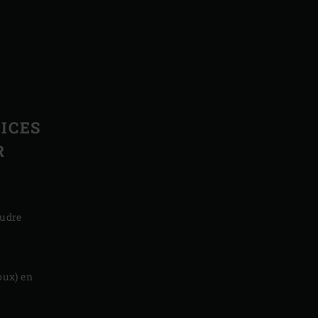
ICES
R
oudre
oux) en