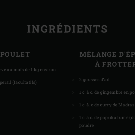
INGRÉDIENTS
POULET
MÉLANGE D'ÉP
À FROTTE
levé au maïs de 1 kg environ
2 gousses d’ail
persil (facultatifs)
1 c. à c. de gingembre en p
1 c. à. c de curry de Madras
1 c. à c. de paprika fumé (d
poudre