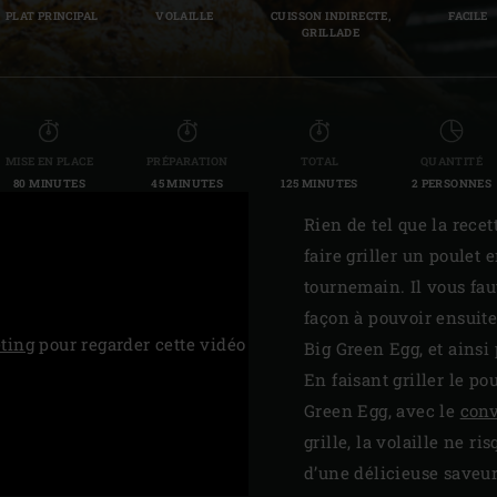
PLAT PRINCIPAL
VOLAILLE
CUISSON INDIRECTE,
FACILE
Slovenia | Slovenija
GRILLADE
Spain | España
Sweden | Sverige
MISE EN PLACE
PRÉPARATION
TOTAL
QUANTITÉ
Switzerland (French) 
80 MINUTES
45 MINUTES
125 MINUTES
2 PERSONNES
Switzerland | Schwei
Rien de tel que la rece
faire griller un poulet
Turkey | Türkiye
tournemain. Il vous fau
façon à pouvoir ensuite 
ting
pour regarder cette vidéo
Big Green Egg, et ainsi
En faisant griller le po
Green Egg, avec le
con
grille, la volaille ne r
d’une délicieuse saveur 