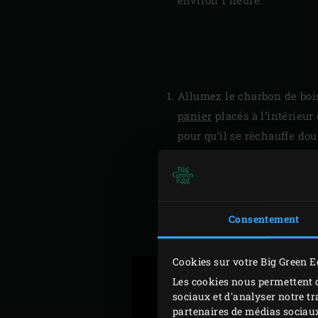
Allumez le charbon de bois
panier
placés à l’intérieur
pour qu’il se réchauffe do
Posez le poulet sur la grill
température à cœur atteign
lecture instantanée
dans l
Faites alors griller le poul
Consentement
Placez le poulet sur une p
Cookies sur votre Big Green E
Les cookies nous permettent d
sociaux et d'analyser notre tr
partenaires de médias sociaux