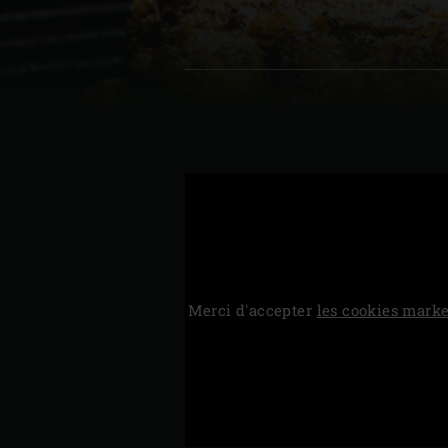
Denmark | Danmark
Estonia | Eesti
Finland | Suomi
France | France
Germany | Deutschland
Greece | Ελλάδα
Hungary | Magyarország
Merci d'accepter
les cookies marke