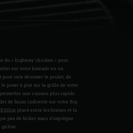
| Schweiz (Français)
z
tte du « highway chicken » pour
 entier sur votre kamado en un
t pour cela désosser le poulet, de
le poser à plat sur la grille de votre
 permettre une cuisson plus rapide.
ulet de façon indirecte sur votre Big
vEGGtor
placé entre les braises et la
isque pas de brûler mais s’imprègne
grillée.