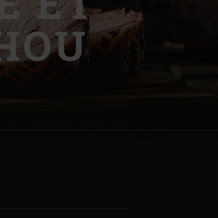
E ET
CHOU
| Schweiz (Français)
z