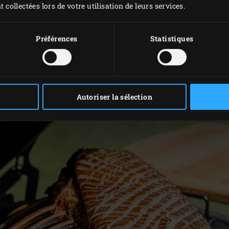
t collectées lors de votre utilisation de leurs services.
d’eau pour la saumure. Coupez la tête d’ail en deux dans la lar
Préférences
Statistiques
ents pour la saumure dans l’eau. Laissez la saumure infuser 1
e à la saumure et laissez-la entièrement refroidir avant de l’u
ns la saumure. Assurez-vous qu’elle soit complètement imme
Autoriser la sélection