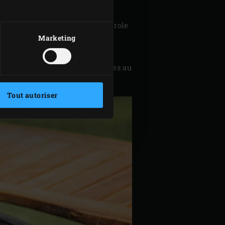
geur. Coupez le feu sous la casserole
Marketing
5 minutes.
tiliser.
rgée. Laissez saumurer 48 heures au
Tout autoriser