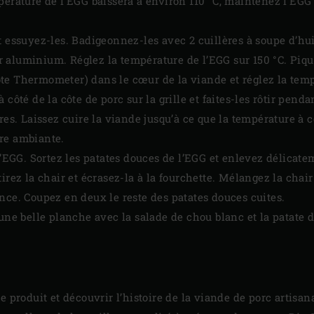
pérature de l’EGG baissera à environ 110 °C, maintenez l’EGG
t essuyez-les. Badigeonnez-les avec 2 cuillères à soupe d’hu
 aluminium. Réglez la température de l’EGG sur 150 °C. Piq
e Thermometer) dans le cœur de la viande et réglez la tempé
 côté de la côte de porc sur la grille et faites-les rôtir pend
res. Laissez cuire la viande jusqu’à ce que la température à c
re ambiante.
 l’EGG. Sortez les patates douces de l’EGG et enlevez délica
irez la chair et écrasez-la à la fourchette. Mélangez la chair 
nce. Coupez en deux le reste des patates douces cuites.
une belle planche avec la salade de chou blanc et la patate d
e produit et découvrir l’histoire de la viande de porc artisa