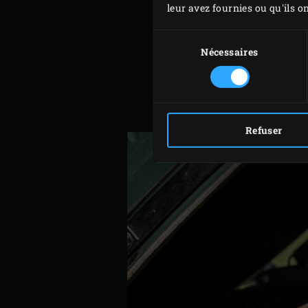
leur avez fournies ou qu'ils on
Faites bouillir 2,5 litres 
Sélection
du
Nécessaires
et mettez tous les ingrédi
consentement
Ajoutez 2 litres d’eau froid
Placez la côte de porc da
réfrigérateur.
Refuser