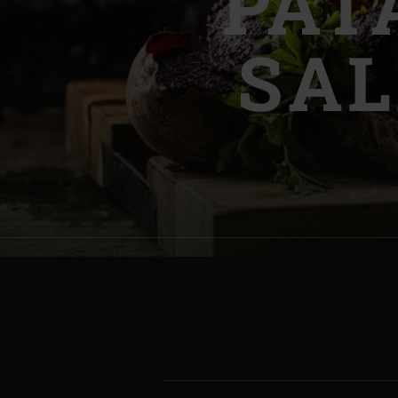
PAT
Denmark | Danmark
SAL
Estonia | Eesti
Finland | Suomi
France | France
Germany | Deutschland
Greece | Ελλάδα
Hungary | Magyarország