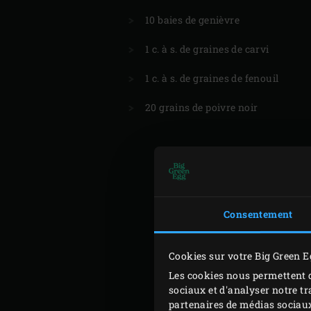
10 baies de genièvre
1 c. à s. de graines de carvi
1 c. à s. de graines de fenouil
20 grains de poivre noir
Consentement
Cookies sur votre Big Green E
Les cookies nous permettent d
sociaux et d'analyser notre tr
partenaires de médias sociaux