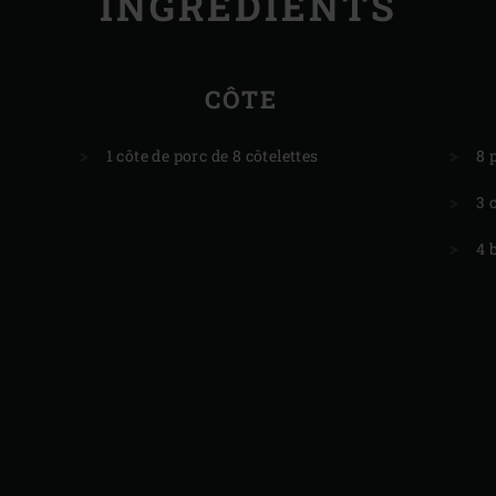
INGRÉDIENTS
CÔTE
1 côte de porc de 8 côtelettes
8 
3 c
4 