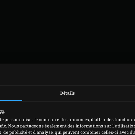
POUR SERVIR
Détails
Salade de chou blanc
(garder 2x les
quantités indiquées)
gg.
e personnaliser le contenu et les annonces, d'offrir des fonctionn
afic. Nous partageons également des informations sur l'utilisation
MISE EN PLACE
, de publicité et d'analyse, qui peuvent combiner celles-ci avec 