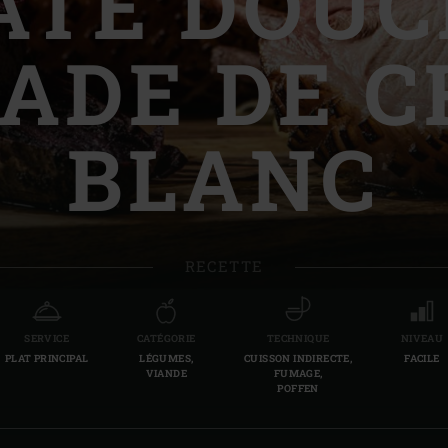
ATE DOUC
Slovenia | Slovenija
ADE DE 
Spain | España
Sweden | Sverige
BLANC
Switzerland (French) 
Switzerland | Schwei
Turkey | Türkiye
RECETTE
SERVICE
CATÉGORIE
TECHNIQUE
NIVEAU
PLAT PRINCIPAL
LÉGUMES,
CUISSON INDIRECTE,
FACILE
VIANDE
FUMAGE,
POFFEN