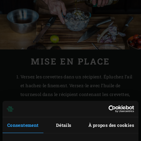
MISE EN PLACE
Versez les crevettes dans un récipient. Épluchez l’ail
et hachez-le finement. Versez-le avec l’huile de
tournesol dans le récipient contenant les crevettes,
mélangez. Laissez mariner au moins 2 heures,
récipient fermé, dans le réfrigérateur.
Entre-temps, râpez finement la peau du citron vert.
Consentement
Détails
À propos des cookies
Pressez le jus du citron et mélangez avec le zeste et
la crème fraîche, salez et poivrez. Conservez au