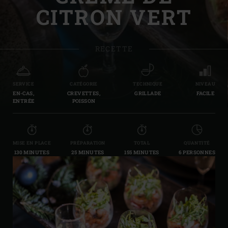
CITRON VERT
RECETTE
SERVICE
CATÉGORIE
TECHNIQUE
NIVEAU
EN-CAS,
CREVETTES,
GRILLADE
FACILE
ENTRÉE
POISSON
MISE EN PLACE
PRÉPARATION
TOTAL
QUANTITÉ
130 MINUTES
25 MINUTES
155 MINUTES
6 PERSONNES