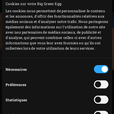
Cookies sur votre Big Green Egg.
réfrigérateur.
Les cookies nous permettent de personnaliser le contenu
et les annonces, d'offrir des fonctionnalités relatives aux
médias sociaux et d'analyser notre trafic. Nous partageons
également des informations sur l'utilisation de notre site
avec nos partenaires de médias sociaux, de publicité et
d'analyse, qui peuvent combiner celles-ci avec d'autres
informations que vous leur avez fournies ou qu'ils ont
collectées lors de votre utilisation de leurs services.
Sélection
Nécessaires
du
consentement
PRÉPARATION
Préférences
Allumez le Big Green Egg,
grille en fonte
posée
dessus, et faites chauffer à 230 °C. Pendant ce
Statistiques
temps, coupez les avocats en deux et enlevez le
noyau. Laissez la peau des avocats et coupez