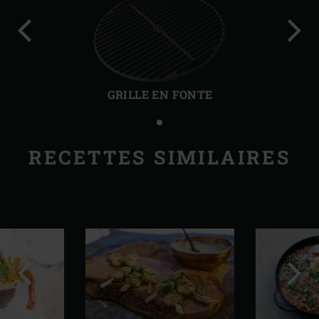
Diapo
Diap
précédente
suiv
GRILLE EN FONTE
RECETTES SIMILAIRES
Diapo
Diap