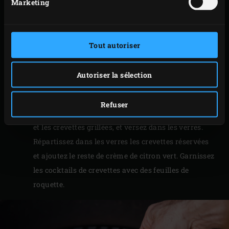
Marketing
chaque moitié en cinq quartiers. Coupez les
tomates cerises en deux.
Grillez les crevettes 4 minutes environ sans les
Tout autoriser
retourner. Grillez les quartiers d’avocat 2 minutes
de chaque côté et les tomates cerises 2 minutes sur
Autoriser la sélection
la peau.
Réservez 36 crevettes. Mélangez environ la moitié
Refuser
de la crème de citron vert avec l’avocat, les tomates
et les crevettes grillées, et versez dans les verres.
Répartissez dans les verres les crevettes réservées
et ajoutez le reste de crème de citron vert. Garnissez
les cocktails de crevettes avec des feuilles de
roquette.