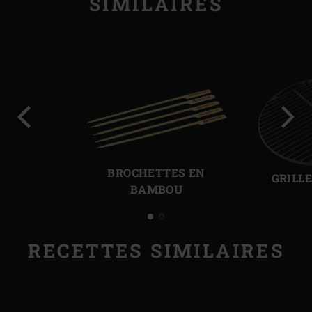
SIMILAIRES
Diapo
Diap
précédente
suiv
BROCHETTES EN
GRILL
BAMBOU
RECETTES SIMILAIRES