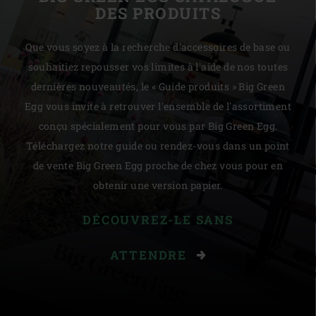
DES PRODUITS
Que vous soyez à la recherche d'accessoires de base ou
souhaitiez repousser vos limites à l'aide de nos toutes
dernières nouveautés, le « Guide produits » Big Green
Egg vous invite à retrouver l'ensemble de l'assortiment
conçu spécialement pour vous par Big Green Egg.
Téléchargez notre guide ou rendez-vous dans un point
de vente Big Green Egg proche de chez vous pour en
obtenir une version papier.
DÉCOUVREZ-LE SANS
ATTENDRE