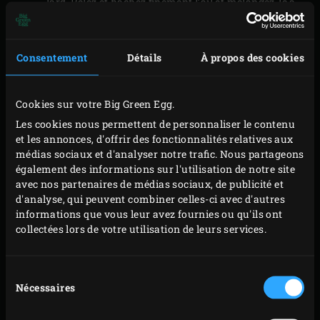
lard. Pelez et hachez finement l’ail et mélangez-le à
l’huile d’olive.
Pour la sauce, détachez les feuilles de coriandre et
Consentement
Détails
À propos des cookies
hachez-les finement. Versez la crème fraîche dans
une coupelle, répandez la sauce chili par-dessus et
décorez avec la coriandre.
Cookies sur votre Big Green Egg.
Les cookies nous permettent de personnaliser le contenu
et les annonces, d'offrir des fonctionnalités relatives aux
PRÉPARATION
médias sociaux et d'analyser notre trafic. Nous partageons
également des informations sur l'utilisation de notre site
avec nos partenaires de médias sociaux, de publicité et
Badigeonnez les crevettes enroulées dans le lard
d'analyse, qui peuvent combiner celles-ci avec d'autres
avec votre mélange huile d’olive / ail. Posez les
informations que vous leur avez fournies ou qu'ils ont
brochettes sur le grille en fonte et fermez le
collectées lors de votre utilisation de leurs services.
couvercle de l’EGG. Faites griller vos brochettes env.
3 minutes.
Sélection
Retournez les brochettes et faites-les griller
Nécessaires
du
consentement
3 minutes supplémentaires sur l’autre côté.