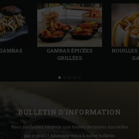
Diapo
Diap
précédente
suiv
 GAMBAS
GAMBAS ÉPICÉES
NOUILLES
GRILLÉES
G
BULLETIN D'INFORMATION
Vous souhaitez recevoir nos toutes dernières nouvelles
par e-mail ? Abonnez-vous à notre bulletin