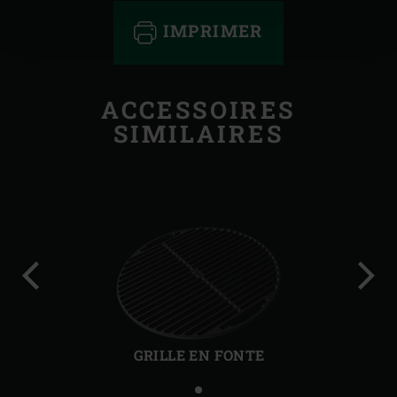
IMPRIMER
ACCESSOIRES
SIMILAIRES
Diapo
Diap
précédente
suiv
GRILLE EN FONTE