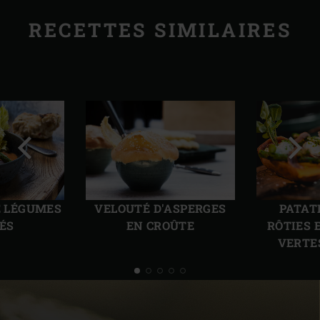
RECETTES SIMILAIRES
Diapo
Diap
précédente
suiv
E LÉGUMES
PATAT
VELOUTÉ D'ASPERGES
LÉS
RÔTIES 
EN CROÛTE
VERTE