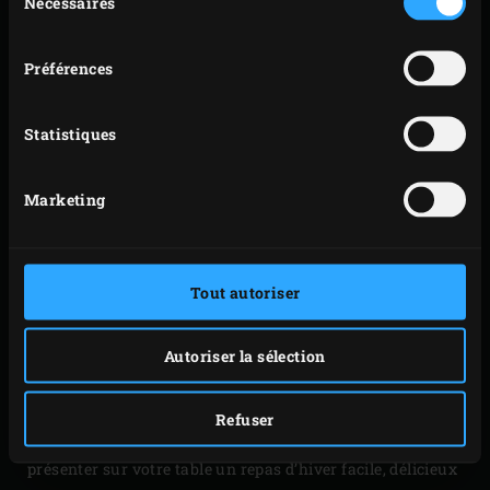
Nécessaires
du
consentement
Préférences
Statistiques
Marketing
LÉGUMES GRILLÉS À LA
CENDRE
Tout autoriser
Tandis qu’une grosse pièce de viande cuit, pourquoi ne
pas en profiter pour faire griller des légumes par
Autoriser la sélection
exemple ? Après tout, c’est aussi une préparation « low &
slow » qui convient parfaitement à la cuisson lente et
Refuser
basse température de la viande. Ainsi, vous pouvez
présenter sur votre table un repas d’hiver facile, délicieux