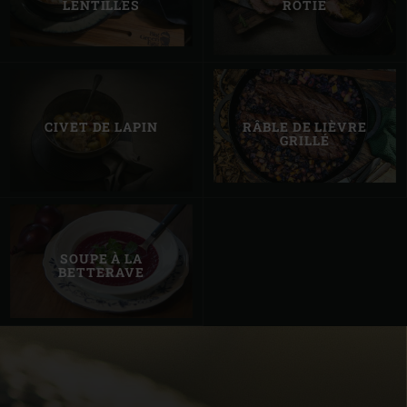
LENTILLES
RÔTIE
CIVET DE LAPIN
RÂBLE DE LIÈVRE
GRILLÉ
SOUPE À LA
BETTERAVE