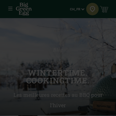
Menu
Langue
CH_FR
Blog
18 JANUARY 2024
WINTERTIME.
COOKINGTIME.
Les meilleures recettes au BBQ pour
l’hiver