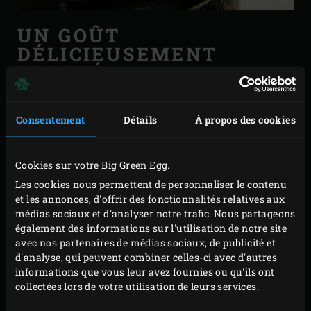
UN GOÛT
DÉLICIEUSEMENT
RELEVÉ
Si vous n’êtes pas encore passé(e) à la cuisson des
Consentement
Détails
À propos des cookies
aliments à la vapeur, vous vous demandez peut-être
quels ingrédients vous pouvez cuire ainsi. Ça, c’est hyper
Cookies sur votre Big Green Egg.
facile : En réalité tout ce que vous pouvez cuire à l’eau
Les cookies nous permettent de personnaliser le contenu
peut aussi l’être à la vapeur. Pensez aux légumes, au
et les annonces, d'offrir des fonctionnalités relatives aux
poisson, aux coquillages et aux crustacés, mais par
médias sociaux et d'analyser notre trafic. Nous partageons
exemple aussi au couscous et au riz. Même la volaille et
également des informations sur l'utilisation de notre site
avec nos partenaires de médias sociaux, de publicité et
la viande peuvent être cuites de cette manière. Choisissez
d'analyse, qui peuvent combiner celles-ci avec d'autres
alors de la viande tendre qui ne nécessite qu’un temps de
informations que vous leur avez fournies ou qu'ils ont
préparation court. Et donnez-lui ensuite encore plus de
collectées lors de votre utilisation de leurs services.
goût en la faisant griller rapidement sur votre EGG.