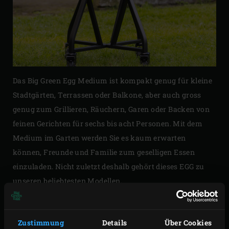
Das Big Green Egg Medium ist kompakt genug für kleine
Stadtgärten, Terrassen oder Balkone, aber auch gross
genug zum Grillieren, Räuchern, Garen oder Backen von
feinen Gerichten für sechs bis acht Personen. Mit dem
Medium im Garten werden Sie es kaum erwarten
können, Freunde und Familie zum geselligen Essen
einzuladen. Nicht zuletzt deshalb gehört dieses EGG zu
unseren beliebtesten Modellen.
Auf die Kochfläche des Modells Medium passen 4 bis 6 kg
Fleisch, das langsam gegart, gegrillt oder gebraten wird.
Zustimmung
Details
Über Cookies