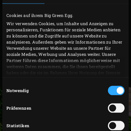
Das Modell Medium eignet sich beispielsweise ideal für
beliebte Grillklassiker wie Rindsentrecôtes. Oder Sie
Cookies auf ihrem Big Green Egg.
bereiten darauf unwiderstehliche Gerichte mit frischem
Wir verwenden Cookies, um Inhalte und Anzeigen zu
Fisch, Schalentieren oder Gemüse zu. Und mit dem
personalisieren, Funktionen für soziale Medien anbieten
passenden ConvEGGtor und dem Back- und Pizzastein
zu können und die Zugriffe auf unsere Website zu
analysieren. Außerdem geben wir Informationen zu Ihrer
verwandeln Sie das Big Green Egg Medium im
Verwendung unserer Website an unsere Partner für
Handumdrehen in einen Pizzaofen und sich selbst in den
soziale Medien, Werbung und Analysen weiter. Unsere
besten Pizzaiolo. Dieses EGG heisst zwar Medium, ist aber
Partner führen diese Informationen möglicherweise mit
weiteren Daten zusammen, die Sie ihnen bereitgestellt
alles andere als mittelmässig.
haben oder die sie im Rahmen Ihrer Nutzung der Dienste
gesammelt haben.
Einwilligungsauswahl
Notwendig
Präferenzen
Statistiken