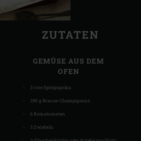
ZUTATEN
GEMÜSE AUS DEM
OFEN
3 rote Spitzpaprika
250 g Braune Champignons
6 Romatomaten
3 Zwiebeln
½ Flaschenkürbis oder Kalebasse (Hals)