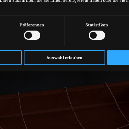
Daten zusammen, die Sie ihnen bereitgestellt haben oder die sie
 Champignons abbrechen und die Kappen halbieren. Die Tom
in grobe Stücke schneiden. Den Hals des Flaschenkürbis sc
Den grünen Spargels von den harten Enden befreien und in 
Präferenzen
Statistiken
 in feine Scheibchen schneiden. Die Süsskartoffel schälen u
schneiden. Blumenkohl in Röschen teilen.
papier ausgelegte Auflaufform geben und mit Olivenöl beträu
schen. Das Backpapier über dem Gemüse zusammenfalten, a
Auswahl erlauben
hengarn zubinden.