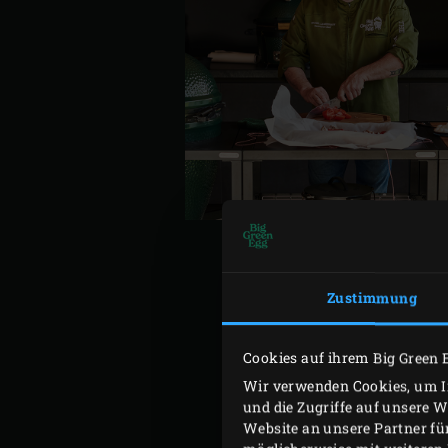
Zustimmung
Zünde die
Holzkohle
im Bi
eine Temperatur von 200 °C
Cookies auf ihrem Big Green 
Schneide drei gut 70 Lege
Wir verwenden Cookies, um In
und die Zugriffe auf unsere 
gross sein, damit es späte
Website an unsere Partner fü
Spitzpaprika längs halbier