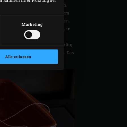
 im Rahmen Ihrer Nutzung der
aten in grobe Stücke schneiden.
hälen und den Pulp in etwa 2 cm
ca. 7 cm lange Stücke schneiden.
Marketing
nd längs vierteln. Die Viertel in
feln. Mit Salz und Pfeffer kräftig
ber nicht ganz verschliessen. Das
Alle zulassen