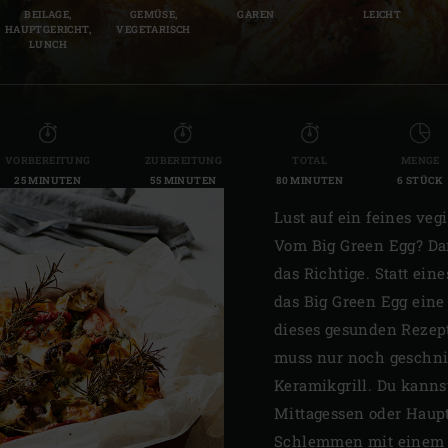
BEILAGE,
GEMÜSE,
GAREN
LEICHT
Slovenia | Slovenija
HAUPTGERICHT,
VEGETARISCH
LUNCH
Spain | España
Sweden | Sverige
Switzerland (French) 
VORBEREITUNG
ZUBEREITUNG
TOTAL
MENGE
25 MINUTEN
55 MINUTEN
80 MINUTEN
6 STÜCK
Switzerland | Schwei
Lust auf ein feines vegi
Turkey | Türkiye
Vom Big Green Egg? Da
das Richtige. Statt ei
das Big Green Egg eine
dieses gesunden Rezept
muss nur noch geschnit
Keramikgrill. Du kanns
Mittagessen oder Haupt
Schlemmen mit einem 