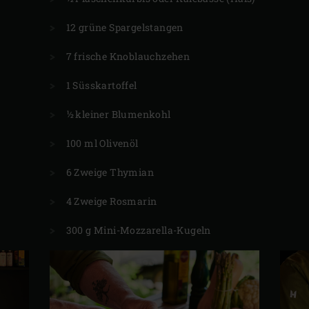
12 grüne Spargelstangen
7 frische Knoblauchzehen
1 Süsskartoffel
½ kleiner Blumenkohl
100 ml Olivenöl
6 Zweige Thymian
4 Zweige Rosmarin
300 g Mini-Mozzarella-Kugeln