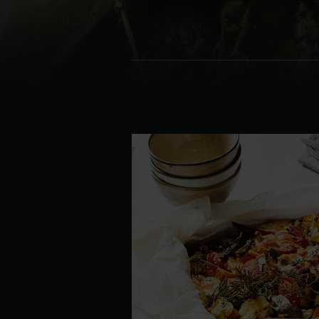
Denmark | Danmark
Estonia | Eesti
Finland | Suomi
France | France
Germany | Deutschland
Greece | Ελλάδα
Hungary | Magyarország