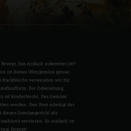
| Schweiz (Français)
z
 Rezept, das einfach zubereitet ist?
nn ist dieses Ofengemüse genau
nes Backblechs verwenden wir für
 Auflaufform. Die Zubereitung
s ist kinderleicht. Das Gemüse
ten werden. Den Rest erledigt der
t dieses Gemüsegericht als
mahlzeit servieren. So einfach ist
vegi Rezept!