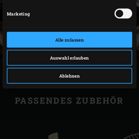
Marketing
Alle zulassen
Auswahl erlauben
DRUCKEN
Ablehnen
PASSENDES ZUBEHÖR