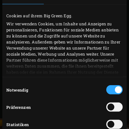
Die Zwiebel kurz vor dem Servieren aufschneiden
oder schälen und beispielsweise für einen Salat
Cookies auf ihrem Big Green Egg.
verwenden.
Wir verwenden Cookies, um Inhalte und Anzeigen zu
personalisieren, Funktionen für soziale Medien anbieten
TIPPS
zu können und die Zugriffe auf unsere Website zu
analysieren. Außerdem geben wir Informationen zu Ihrer
Natürlich kannst du die Zwiebeln auch ohne
Verwendung unserer Website an unsere Partner für
Restwärme rösten. Dann solltest du eine konstante
soziale Medien, Werbung und Analysen weiter. Unsere
Partner führen diese Informationen möglicherweise mit
Temperatur von etwa 80 °C beibehalten und mit
weiteren Daten zusammen, die Sie ihnen bereitgestellt
einer Zubereitungszeit von ca. 4 Stunden rechnen.
haben oder die sie im Rahmen Ihrer Nutzung der Dienste
Du möchtest die Restwärme deines Big Green Eggs
gesammelt haben.
Einwilligungsauswahl
optimal nutzen? Dann kannst du zum Beispiel
Notwendig
gleichzeitig auch
Knoblauch
und/oder rote/gelbe
Bete rösten
und
Tomaten trocknen
oder sogar
Präferenzen
einen kompletten
Snackteller
zubereiten.
Statistiken