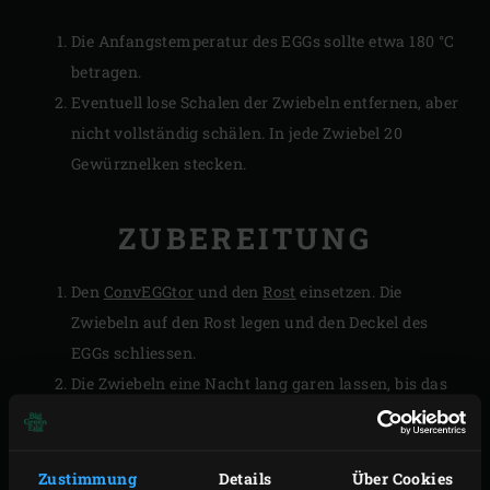
Die Anfangstemperatur des EGGs sollte etwa 180 °C
betragen.
Eventuell lose Schalen der Zwiebeln entfernen, aber
nicht vollständig schälen. In jede Zwiebel 20
Gewürznelken stecken.
ZUBEREITUNG
Den
ConvEGGtor
und den
Rost
einsetzen. Die
Zwiebeln auf den Rost legen und den Deckel des
EGGs schliessen.
Die Zwiebeln eine Nacht lang garen lassen, bis das
EGG vollständig abgekühlt und die Wärme auf die
Umgebungstemperatur gesunken ist.
Die Zwiebeln aus dem EGG nehmen.
Zustimmung
Details
Über Cookies