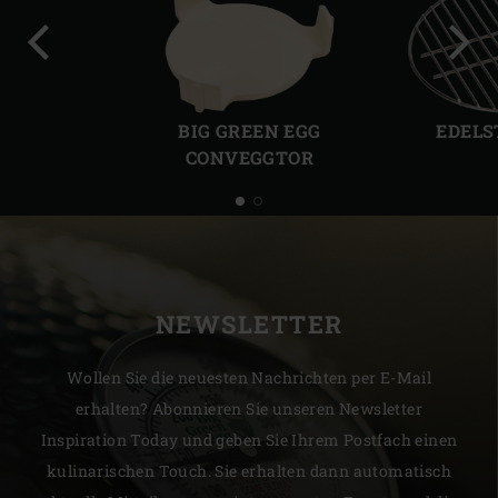
Vorherige
Näch
Folie
Folie
BIG GREEN EGG
EDELS
CONVEGGTOR
NEWSLETTER
Wollen Sie die neuesten Nachrichten per E-Mail
erhalten? Abonnieren Sie unseren Newsletter
Inspiration Today und geben Sie Ihrem Postfach einen
kulinarischen Touch. Sie erhalten dann automatisch