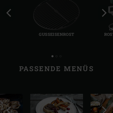
Vorherige
Näch
Folie
Folie
GUSSEISENROST
ROS
PASSENDE MENÜS