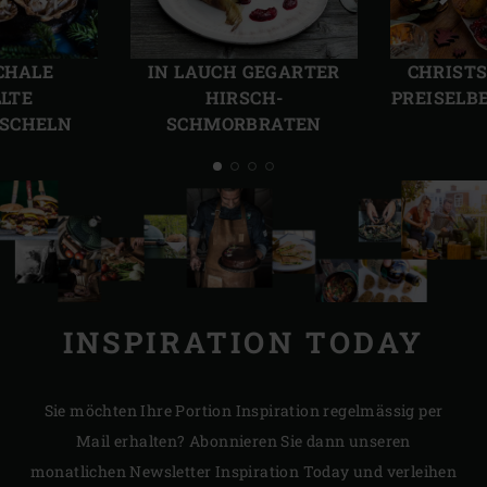
Vorherige
Näch
Folie
Folie
SCHALE
IN LAUCH GEGARTER
CHRISTS
LLTE
HIRSCH-
PREISELB
SCHELN
SCHMORBRATEN
INSPIRATION TODAY
Sie möchten Ihre Portion Inspiration regelmässig per
Mail erhalten? Abonnieren Sie dann unseren
monatlichen Newsletter Inspiration Today und verleihen