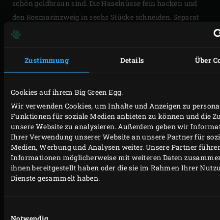
schön goldbraun sind. Die Haselnüsse fein hacken und
den Rosmarinzweig in sechs Stücke schneiden. Separat
im Kühlschrank oder, bei Bedarf, abgedeckt bei
Zimmertemperatur lagern.
Zustimmung
Details
Über C
Cookies auf ihrem Big Green Egg.
SEEZUNGENRÖLLCHEN
Wir verwenden Cookies, um Inhalte und Anzeigen zu personal
Funktionen für soziale Medien anbieten zu können und die Zu
Für die Seezungenröllchen die Seezungenfilets kurz von
unsere Website zu analysieren. Außerdem geben wir Informa
einer Seite auf der halben Grillplatte aus Gusseisen
Ihrer Verwendung unserer Website an unsere Partner für sozi
Medien, Werbung und Analysen weiter. Unsere Partner führen
anbraten. Die Filets brauchen nicht zu garen. Zum Grillen
Informationen möglicherweise mit weiteren Daten zusammen,
des Kalbskarrees nehmen Sie die halbe Grillplatte aus
ihnen bereitgestellt haben oder die sie im Rahmen Ihrer Nutz
Gusseisen mit dem Grillhandschuh vom Rost, legen das
Dienste gesammelt haben.
Kalbskarree darauf und lassen es etwas auf Temperatur
kommen. Die Kirschtomaten kreuzweise einschneiden,
Einwilligungsauswahl
kurz in kochendes Wasser tauchen und die Haut
Notwendig