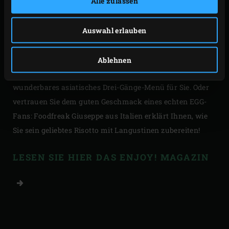
Alle zulassen
Lust auf die Zubereitung eines vegetarisches Gerichts?
Dann sollten Sie sich die drei einfachen vegetarischen
Auswahl erlauben
Rezepte näher ansehen, die sich perfekt für einen
gemütlichen Lunch oder für ein Abendessen eignen. Sie
Ablehnen
lieben die fernöstliche Küche? Dann haben wir ein
wunderbares asiatisches Drei-Gänge-Menü für Sie. Oder
vertrauen Sie dem guten Geschmack eines echten EGG-
Fans: Foodfreak Giuseppe aus Italien erklärt Ihnen, wie
Sie sein geliebtes Risotto mit Langustinen zubereiten!
LESEN SIE HIER DAS ENJOY! MAGAZIN