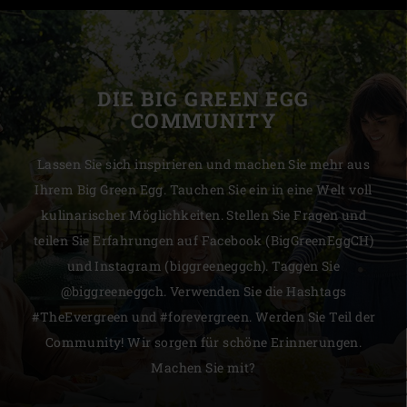
DIE BIG GREEN EGG
COMMUNITY
Lassen Sie sich inspirieren und machen Sie mehr aus
Ihrem Big Green Egg. Tauchen Sie ein in eine Welt voll
kulinarischer Möglichkeiten. Stellen Sie Fragen und
teilen Sie Erfahrungen auf Facebook (BigGreenEggCH)
und Instagram (biggreeneggch). Taggen Sie
@biggreeneggch. Verwenden Sie die Hashtags
#TheEvergreen und #forevergreen. Werden Sie Teil der
Community! Wir sorgen für schöne Erinnerungen.
Machen Sie mit?