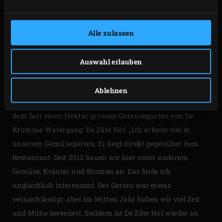
etwas klassischer als ich, und das ist auch gut so.
Solange er sich an Produkte aus Zeeland hält.“
Alle zulassen
DE ZILTE HOF (DER
SALZIGE GARTEN)
Auswahl erlauben
Tom bestätigt das. Einige der Zutaten für die Küche
Ablehnen
kommen tatsächlich aus nächster Nähe. Und zwar aus
dem fast einen Hektar grossen Gemüsegarten von De
Kromme Watergang: De Zilte Hof. „Ich arbeite viel in
unserem Gemüsegarten. Er liegt direkt gegenüber dem
Restaurant. Seit 2012 bauen wir hier unter anderem
Gemüse, Kräuter und Blumen an. Das finde ich
unglaublich interessant. Der Garten war etwas
vernachlässigt, aber im letzten Jahr haben wir viel Zeit
und Mühe investiert. Seitdem ist De Zilte Hof wieder so,