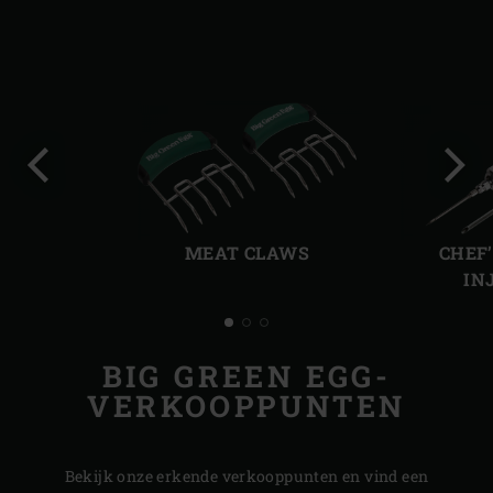
Vorige
Volg
slide
slide
MEAT CLAWS
CHEF
IN
BIG GREEN EGG-
VERKOOPPUNTEN
Bekijk onze erkende verkooppunten en vind een