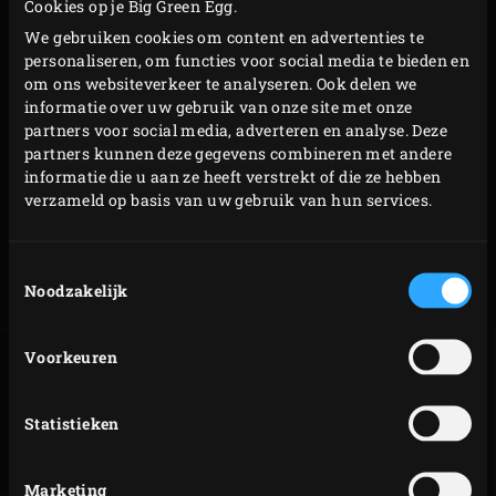
dat je handen niet te dicht bij de hitte van de kolen
Cookies op je Big Green Egg.
komen. Wil je 1 tool los kopen? Dan kan dat ook.
We gebruiken cookies om content en advertenties te
personaliseren, om functies voor social media te bieden en
om ons websiteverkeer te analyseren. Ook delen we
Productcode
informatie over uw gebruik van onze site met onze
partners voor social media, adverteren en analyse. Deze
Set
127655
partners kunnen deze gegevens combineren met andere
informatie die u aan ze heeft verstrekt of die ze hebben
Wide
127426
verzameld op basis van uw gebruik van hun services.
Spatula
Spatula
127662
Toestemmingsselectie
Noodzakelijk
Brush
127679
Voorkeuren
GEBAKKEN
PICANHA BURGER
Statistieken
MAKREEL FILETS
MET CHEDDAR EN
GEGRILDE UI
Marketing