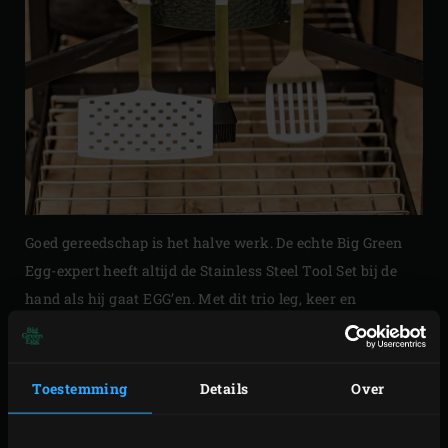
Goed gereedschap is het halve werk. De echte Big Green
Egg-expert heeft altijd de Stainless Steel Tool Set bij de
hand als hij gaat EGG’en. Met dit trio leg, keer en
marineer je veilig en hygiënisch.
De Big Green Egg Tool Set is een hardwerkend maar
Toestemming
Details
Over
onvermoeibare set. Door de vorm van de handgreep ligt
het gereedschap fijn in de hand en de lengte zorgt ervoor