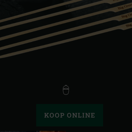
Slovenia | Slovenija
Spain | España
Sweden | Sverige
Switzerland (French) 
Switzerland | Schwei
Turkey | Türkiye
KOOP ONLINE