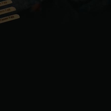
| Schweiz (Français)
z