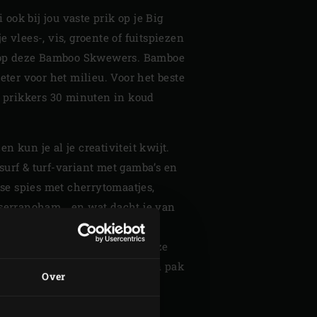
i ook bij jou vaste prik op je Big
 vlees-, vis, groente of fuitspiezen
l op deze Bamboo Skwewers. Bamboe
eter voor het milieu. Voor het beste
e prikkers 30 minuten in koud
n kun je al je creativiteit kwijt.
surf & turf-variant met gamba’s en
anse spies met cherrytomaatjes,
 serranoham… en wat dacht je van
ananas, aardbeien en
kinderen? Of nog beter: maak ze
tten 25 Bamboo Skewers in een pak
Over
r lang.