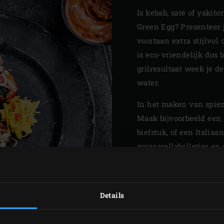
Is kebab, saté of yakitor
Green Egg? Presenteer je
voortaan extra stijlvo
is eco-vriendelijk dus b
grilresultaat week je d
water.
In het maken van spieze
Maak bijvoorbeeld een 
biefstuk, of een Italia
mozzarellabolletjes en
een lekkere spies met 
marshmallows voor de 
gewoon allemaal! Er zi
Details
en ze zijn 25 centimete