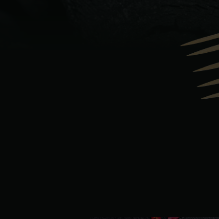
Denmark | Danmark
Estonia | Eesti
Finland | Suomi
France | France
Germany | Deutschland
Greece | Ελλάδα
Hungary | Magyarország