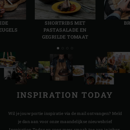
Vorige
Volg
slide
slide
IDE
SHORTRIBS MET
BR
EUGELS
PASTASALADE EN
GEGRILDE TOMAAT
INSPIRATION TODAY
Wil je jouw portie inspiratie via de mail ontvangen? Meld
je dan aan voor onze maandelijkse nieuwsbrief
Inspiration Today en voeg meer smaak toe aan je inbox.