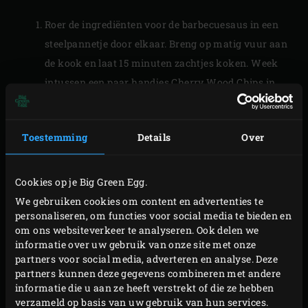
Roer de ingrediënten voor de barbecuesaus in een
steelpannetje door elkaar. Breng op matig vuur aan
de kook en laat 15 minuten zachtjes koken. Week
intussen een paar handjes
Cherry Wood Chips
in
een bakje met water.
Neem de pan van het vuur en breng de saus op
Toestemming
Details
Over
smaak met peper en zout. Verwijder het membraan
van de spareribs (het vlies aan de holle kant van de
ribben) door de achterkant van een theelepel
Cookies op je Big Green Egg.
voorzichtig tussen het vlees en het vlies te steken.
We gebruiken cookies om content en advertenties te
personaliseren, om functies voor social media te bieden en
Als er een klein stukje vlies los is, trek je het
om ons websiteverkeer te analyseren. Ook delen we
resterende deel er met de hand makkelijk af (bij
informatie over uw gebruik van onze site met onze
spareribs die bevroren zijn geweest wordt dit klusje
partners voor social media, adverteren en analyse. Deze
partners kunnen deze gegevens combineren met andere
een stuk ingewikkelder, dus mocht je het vlees van
informatie die u aan ze heeft verstrekt of die ze hebben
tevoren invriezen: verwijder dan eerst het vlies).
verzameld op basis van uw gebruik van hun services.