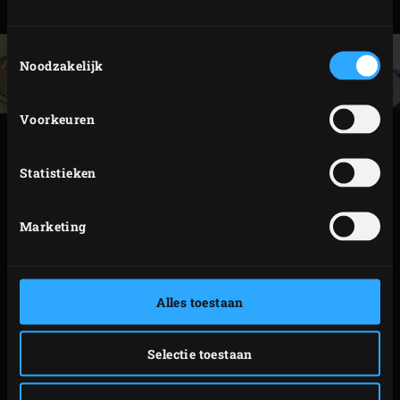
Bestrooi de spareribs met peper en zout.
Toestemmingsselectie
Noodzakelijk
Voorkeuren
BEREIDING
Statistieken
Steek de Big Green Egg aan, plaats de
convEGGtor
met de pootjes omhoog en verwarm de EGG tot
Marketing
120°C.
Til de convEGGtor als de EGG op temperatuur is iets
op en bestrooi de gloeiende kolen met de geweekte
Alles toestaan
Cherry Wood Chips. Plaats de
Rectangular Drip Pan
op de convEGGtor, vul met een laagje water en leg
Selectie toestaan
het
Stainless Steel Grid
in de EGG. Plaats hier het
Ribs and Roasting Rack
op, zet de spareribs erin en