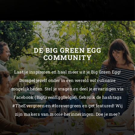
DE BIG GREEN EGG
COMMUNITY
Laat je inspireren en haal meer uit je Big Green Egg!
Dompel jezelf onder in een wereld vol culinaire
mogelijkheden. Stel je vragen en deel je ervaringen via
Facebook (BigGreenEggBelgie). Gebruik de hashtags
#TheEvergreen en #forevergreen en get featured! Wij
zijn makers van mooie herinneringen. Doe je mee?