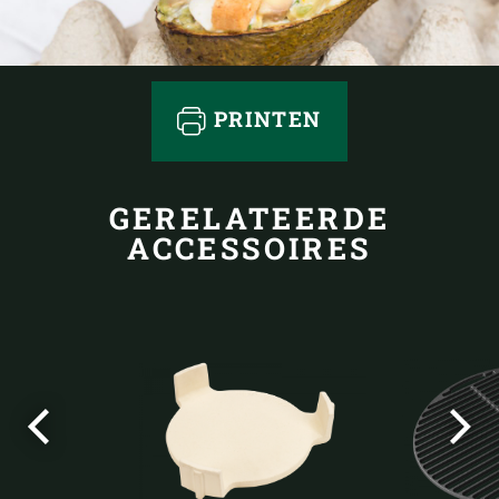
PRINTEN
GERELATEERDE
ACCESSOIRES
Vorige
Volg