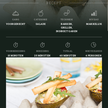
RECEPT
GANG
CATEGORIE
TECHNIEK
NIVEAU
VOORGERECHT
SALADE
BAKKEN,
MAKKELIJK
GRILLEN,
INDIRECT GAREN
VOORBEREIDING
BEREIDING
TOTAAL
HOEVEELHEID
15 MINUTEN
25 MINUTEN
40 MINUTEN
4 PERSONEN