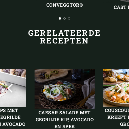
slide
slide
CONVEGGTOR®
CAST 
GERELATEERDE
RECEPTEN
Vorige
Volg
slide
slide
PS MET
COUSCOU
CAESAR SALADE MET
EGRILDE
KREEFT 
GEGRILDE KIP, AVOCADO
N AVOCADO
GR
EN SPEK