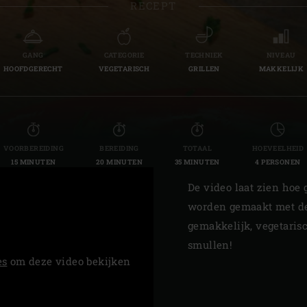
RECEPT
Slovenia | Slovenija
Spain | España
GANG
CATEGORIE
TECHNIEK
NIVEAU
HOOFDGERECHT
VEGETARISCH
GRILLEN
MAKKELIJK
Sweden | Sverige
Switzerland (French) 
Switzerland | Schwei
VOORBEREIDING
BEREIDING
TOTAAL
HOEVEELHEID
15 MINUTEN
20 MINUTEN
35 MINUTEN
4 PERSONEN
Turkey | Türkiye
De video laat zien hoe 
worden gemaakt met de 
gemakkelijk, vegetaris
smullen!
es
om deze video bekijken