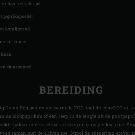
ne olijven zonder pit
kt paprikapoeder
len komijnzaad
len koriander
lokken
ten sinaasappel
BEREIDING
Big Green Egg aan en verwarm de EGG, met de
convEGGtor
, t
an de blokpaprika’s of een reep in de lengte uit de puntpapri
ookte bulgur in een schaal en voeg de geraspte kaas toe. Sn
 voeg samen met de olijven toe. Strooi de specerijen erover e