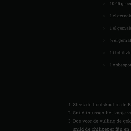
10-15 groe
1 el geroo
1 el gema
½ el gema
1 tl chiliv
1 onbespo
Steek de houtskool in de 
Snijd intussen het kapje v
Doe voor de vulling de gek
snijd de chilipeper fijn en