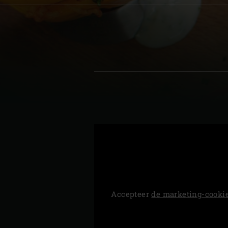
Denmark | Danmark
Estonia | Eesti
Finland | Suomi
France | France
Germany | Deutschland
Greece | Ελλάδα
Hungary | Magyarország
Accepteer
de marketing-cooki