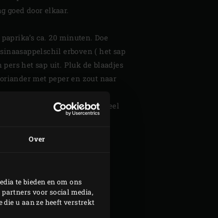
g goed door elkaar.
e paprika’s ca. 20 minuten. Doe
 sinaasappelschil erboven ( het sap
pers het sap uit. Pluk de blaadjes
koriander met peper en zout naar
blokpaprika’s het kapje eventueel
Over
edia te bieden en om ons
 partners voor social media,
die u aan ze heeft verstrekt