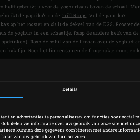
e helft gebruikt u voor de yoghurtsaus boven de schaal. Men
gebruikt de paprika’s op de
Grill Rings
. Vul de paprika’s.
ika’s op het rooster en sluit de deksel van de EGG. Rooster d
us de yoghurt in een schaaltje. Rasp de andere helft van de
 opdrinken). Rasp de schil van de limoen over de yoghurt en 
en hak fijn. Roer het limoensap en de fijngehakte munt en 
GG en schep de yoghurtsaus erover. Leg bij het gebruik van 
Details
PRINTEN
ent en advertenties te personaliseren, om functies voor social m
 Ook delen we informatie over uw gebruik van onze site met onze
partners kunnen deze gegevens combineren met andere informatie 
GERELATEERDE
p basis van uw gebruik van hun services.