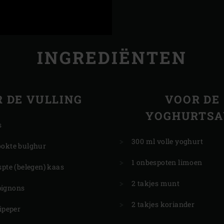
INGREDIËNTEN
 DE VULLING
VOOR DE
YOGHURTSA
s
300 ml volle yoghurt
ookte bulghur
1 onbespoten limoen
spte (belegen) kaas
2 takjes munt
pignons
2 takjes koriander
lipeper