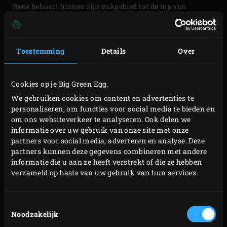
René behoort binnen zijn vakgebied tot de top van
Nederland. Zijn restaurant is onderscheiden met een
Michelinster, heeft een aanzienlijke notering in de
GaultMillau en de chef zelf is lid van het Gilde van
Toestemming
Details
Over
Nederlandse Meesterkoks, een privilege dat slechts is
voorbehouden aan hen die de bijbehorende Meesterproef
Cookies op je Big Green Egg.
hebben behaald.
We gebruiken cookies om content en advertenties te
personaliseren, om functies voor social media te bieden en
Waar mogelijk vormen ingrediënten uit de nabije
om ons websiteverkeer te analyseren. Ook delen we
omgeving de basis voor de gerechten bij restaurant
informatie over uw gebruik van onze site met onze
partners voor social media, adverteren en analyse. Deze
Brienen aan de Maas. “Ik heb het geluk gehad dat ik een
partners kunnen deze gegevens combineren met andere
aantal jaren mee mocht werken aan KOPlopers, een tv-
informatie die u aan ze heeft verstrekt of die ze hebben
programma over innovatie in de agro- en foodsector van
verzameld op basis van uw gebruik van hun services.
L1, de regionale omroep van de provincie Limburg. In deze
rol heb ik veel lokale bedrijven bezocht en leren kennen,”
Toestemmingsselectie
vertelt René. “Vrijwel alles wat we in eigen regio kunnen
Noodzakelijk
krijgen komt hier vandaan, hoewel we hier niet in