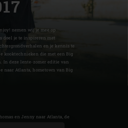
17
Enjoy! nemen wij je mee op
 doel je te inspireren met
| Schweiz (Français)
achtergrondverhalen en je kennis te
le kooktechnieken die met een Big
z
. In deze lente-zomer editie van
ee naar Atlanta, hometown van Big
homas en Jenny naar Atlanta, de
n Egg. Dit enthousiaste en