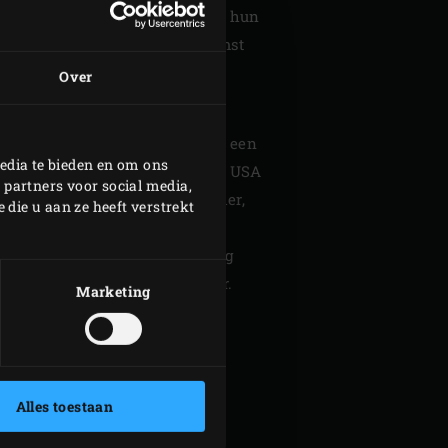
weden is al jaren verknocht aan hun
 Ze gaan op zoek naar de herkomst
maken kennis met de lokale
Over
woonten.
s meteen een mooi moment voor een
edia te bieden en om ons
t het ontstaan van de EGG in de USA
 partners voor social media,
in Europa. Amerikaan Ed Fischer,
die u aan ze heeft verstrekt
en Egg Inc., legt uit hoe het
el Buddingh, oprichter van Big
lt over zijn Europese avontuur.
Marketing
! MAGAZINE
Alles toestaan