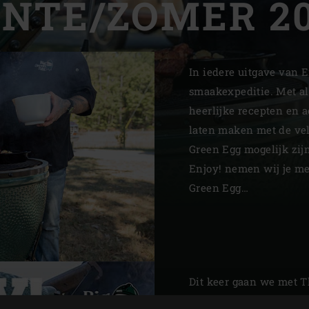
ENTE/ZOMER 20
Slovenia | Slovenija
Spain | España
In iedere uitgave van 
Sweden | Sverige
smaakexpeditie. Met als
Switzerland (French) 
heerlijke recepten en 
laten maken met de ve
Switzerland | Schwei
Green Egg mogelijk zijn
Turkey | Türkiye
Enjoy! nemen wij je m
Green Egg…
Dit keer gaan we met T
hometown van Big Gree