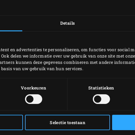
authentieke stel uit Z
(inmiddels 13!) EGG’s.
van Big Green Egg en 
Details
ingrediënten en eetge
De reis naar Atlanta i
ent en advertenties te personaliseren, om functies voor social m
stukje historie omtren
 Ook delen we informatie over uw gebruik van onze site met onze
en de ontwikkelingen 
partners kunnen deze gegevens combineren met andere informatie 
grondlegger van Big Gre
p basis van uw gebruik van hun services.
allemaal begon en Wess
Green Egg Europe, verte
Voorkeuren
Statistieken
Enjoy!
LEES HET ENJOY
Selectie toestaan