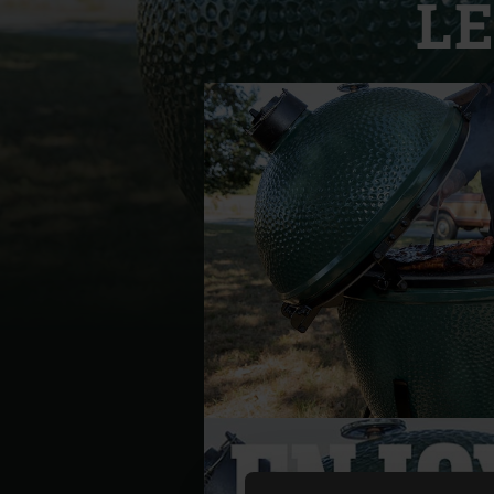
L
Denmark | Danmark
Estonia | Eesti
Finland | Suomi
France | France
Germany | Deutschland
Greece | Ελλάδα
Hungary | Magyarország