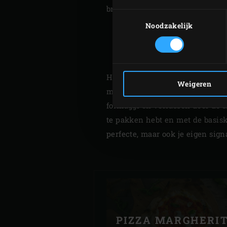
brandstof.
Toestemmingsselectie
Noodzakelijk
Het enige wat je, naast een EGG
Weigeren
maken is zelfgemaakte pizzasaus
formaggi en verrassen door de s
te pakken hebt en met de basisk
perfecte, maar ook je eigen sign
PIZZA MARGHERI