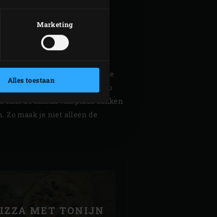
Marketing
og nodig hebt om verse pizza te
Alles toestaan
eke pizza margherita en quattro
 al snel de smaak van pizza bakken
. Zo maak je niet alleen de
IZZA MET TONIJN