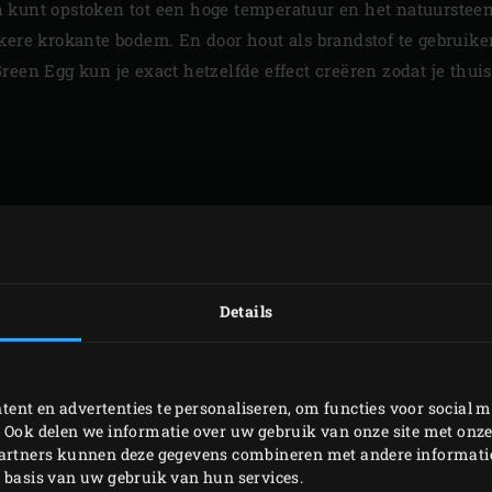
 kunt opstoken tot een hoge temperatuur en het natuurstee
kere krokante bodem. En door hout als brandstof te gebruiken
reen Egg kun je exact hetzelfde effect creëren zodat je thui
HENTIEKE KROKANTE 
oster te plaatsen vorm je een natuurlijke barrière boven de d
Details
dat de bodem van de pizza verbrandt. Doordat de deksel van
e warmte als in een heteluchtoven. Je pizza wordt door deze 
Als bonus zorgt deze airflow voor extra smaak die uit de hou
ent en advertenties te personaliseren, om functies voor social m
reëer je je eigen steenoven. In combinatie met de juiste temp
 Ook delen we informatie over uw gebruik van onze site met onze
 die authentieke krokante bodem. Bijkomend voordeel van de 
partners kunnen deze gegevens combineren met andere informatie 
p basis van uw gebruik van hun services.
, snel op temperatuur is. Je kunt dus sneller bakken en ver