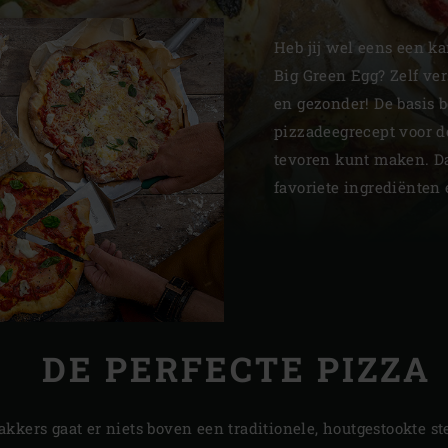
Slovenia | Slovenija
Heb jij wel eens een k
Spain | España
Big Green Egg? Zelf ver
en gezonder! De basis b
Sweden | Sverige
pizzadeegrecept voor d
Switzerland (French) 
tevoren kunt maken. Da
favoriete ingrediënten 
Switzerland | Schwei
Turkey | Türkiye
DE PERFECTE PIZZA
kkers gaat er niets boven een traditionele, houtgestookte s