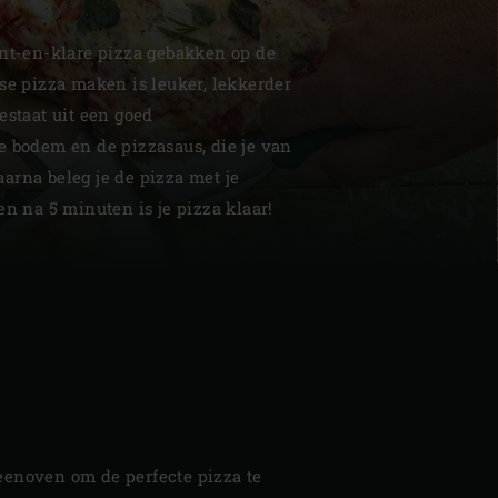
ant-en-klare pizza gebakken op de
se pizza maken is leuker, lekkerder
estaat uit een goed
e bodem en de pizzasaus, die je van
| Schweiz (Français)
arna beleg je de pizza met je
en na 5 minuten is je pizza klaar!
z
teenoven om de perfecte pizza te