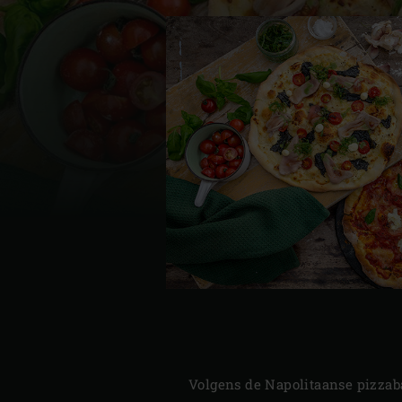
Denmark | Danmark
Estonia | Eesti
Finland | Suomi
France | France
Germany | Deutschland
Greece | Ελλάδα
Hungary | Magyarország
Volgens de Napolitaanse pizzaba