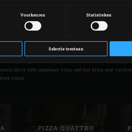
Voorkeuren
Statistieken
ZELF PIZZA MAKEN
, convEGGtor, Baking Stone en een pizzadeegrecept, verder n
Selectie toestaan
 en verse ingrediënten. Laat je inspireren door deze klassi
maak van de pizza met tonijn en zeewier. Grote kans dat je
ennis die je hebt opgedaan volop met het beleg gaat variëren
ature pizza!
TA
PIZZA QUATTRO
P