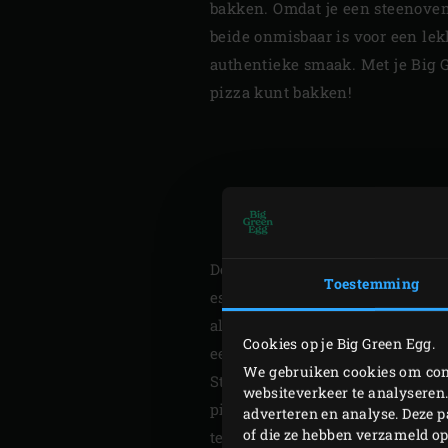
bakken. Omdat je een steenoven
beide onmisbaar is voor een lek
authentieke smaak. Met je Big G
pizza kunt bakken!
AUT
Door de convEGGtor onder het ro
Toestemming
essentieel is om te voorkomen 
altijd gesloten is circuleert d
Cookies op je Big Green Egg.
een gelijkmatige garing krijgt. 
We gebruiken cookies om cont
Stone op het rooster te leggen c
websiteverkeer te analyseren.
pizzadeegrecept, een must voor
adverteren en analyse. Deze 
of die ze hebben verzameld o
tegenstelling tot een steenoven