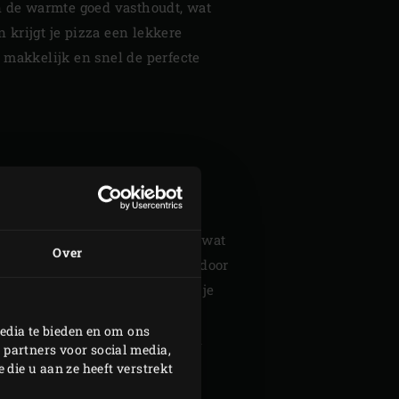
n de warmte goed vasthoudt, wat
 krijgt je pizza een lekkere
s makkelijk en snel de perfecte
BODEM
irecte hitte van de houtskool, wat
Over
 je EGG tussen de handelingen door
airflow rondom verwarmd zodat je
tskool vrijkomt. Door de Baking
edia te bieden en om ons
eratuur, en natuurlijk een goed
 partners voor social media,
Big Green Egg is dat deze, in
die u aan ze heeft verstrekt
bruikt ook nog eens minder