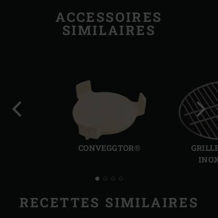
ACCESSOIRES
SIMILAIRES
Diapo
Diap
précédente
suiv
CONVEGGTOR®
GRILL
INO
RECETTES SIMILAIRES