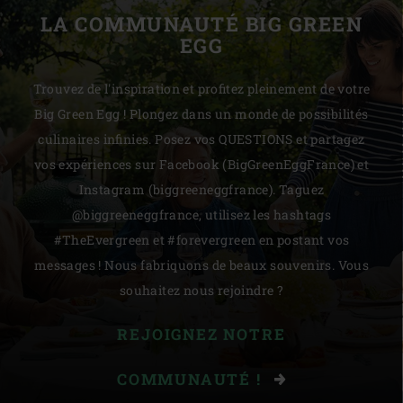
LA COMMUNAUTÉ BIG GREEN
EGG
Trouvez de l'inspiration et profitez pleinement de votre
Big Green Egg ! Plongez dans un monde de possibilités
culinaires infinies. Posez vos QUESTIONS et partagez
vos expériences sur Facebook (BigGreenEggFrance) et
Instagram (biggreeneggfrance). Taguez
@biggreeneggfrance, utilisez les hashtags
#TheEvergreen et #forevergreen en postant vos
messages ! Nous fabriquons de beaux souvenirs. Vous
souhaitez nous rejoindre ?
REJOIGNEZ NOTRE
COMMUNAUTÉ !