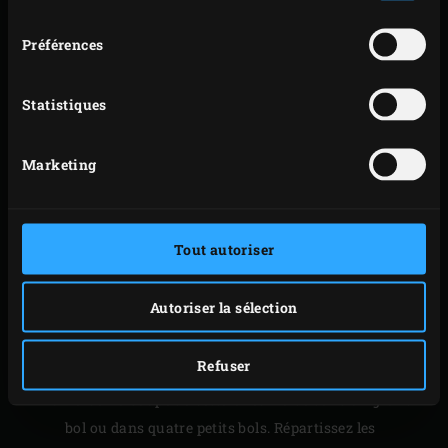
consentement
l’EGG. Faites monter la température à 220 °C.
Placez les tranches de betteraves grillées sur le côté
Préférences
convexe de la grille. Rabattez le couvercle de l’EGG et
faites griller environ 3 minutes. Pendant ce temps,
Statistiques
badigeonnez les tranches de baguette des deux
côtés avec les 2 cuillères à soupe d’huile d’olive
Marketing
restantes. Coupez les tomates cerises en deux.
Retirez les tranches de betteraves de l’EGG, coupez-
les en deux, puis laissez refroidir. Placez la baguette
Tout autoriser
sur la grille environ 1 minute. Retournez le pain et
faites-le griller encore 1 minute. Rabattez le
Autoriser la sélection
couvercle de l’EGG après chaque manipulation.
Retirez la baguette grillée de l’EGG : vos croûtons
Refuser
sont prêts !
Versez la soupe de betteraves froide dans un grand
bol ou dans quatre petits bols. Répartissez les