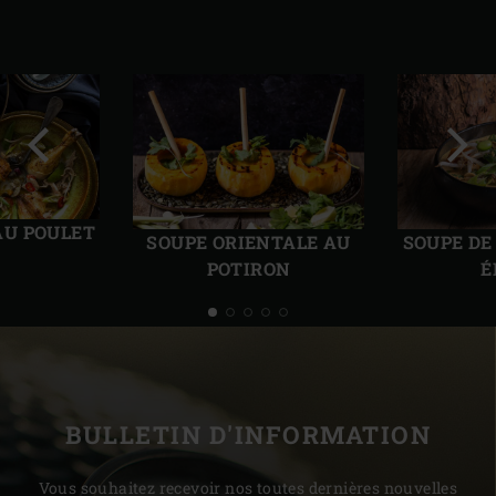
Diapo
Diap
précédente
suiv
AU POULET
SOUPE ORIENTALE AU
SOUPE DE
POTIRON
É
BULLETIN D'INFORMATION
Vous souhaitez recevoir nos toutes dernières nouvelles