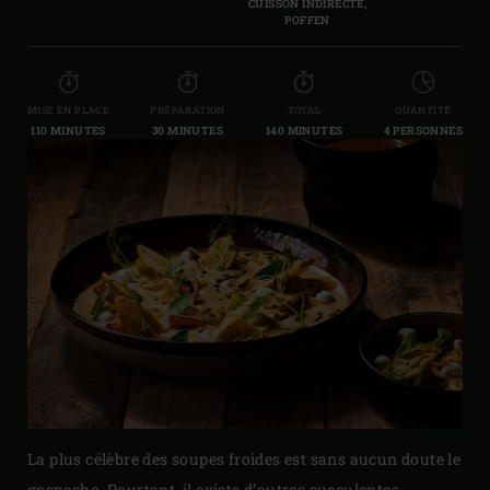
CUISSON INDIRECTE,
POFFEN
MISE EN PLACE
PRÉPARATION
TOTAL
QUANTITÉ
110 MINUTES
30 MINUTES
140 MINUTES
4 PERSONNES
La plus célèbre des soupes froides est sans aucun doute le
gaspacho. Pourtant, il existe d’autres succulentes