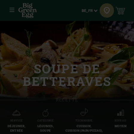
Menu
Langue
BE_FR
SOUPE DE
BETTERAVES
RECETTE
SERVICE
CATÉGORIE
TECHNIQUE
NIVEAU
DÉJEUNER,
LÉGUMES,
CUISSON,
MOYEN
ENTRÉE
SOUPE
CUISSON (PAIN/PIZZAS),