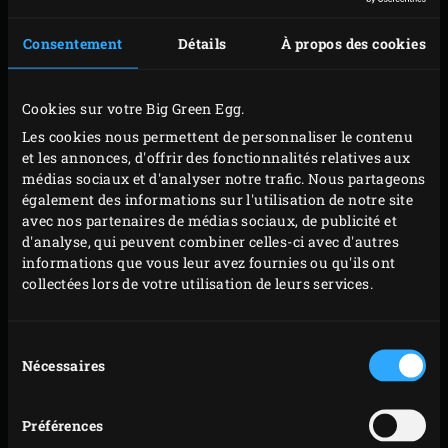
des potirons d’un quart de tour et faites griller à
nouveau pendant 2 ou 3 minutes. Retirez le potiron
Consentement
Détails
À propos des cookies
de l’EGG.
Retirez la grille en fonte et mettez le
convEGGtor
et
Cookies sur votre Big Green Egg.
la
grille en acier inoxydable
en place, avec le
faitout
Les cookies nous permettent de personnaliser le contenu
en fonte
par-dessus. Fermez le couvercle de l’EGG et
et les annonces, d'offrir des fonctionnalités relatives aux
médias sociaux et d'analyser notre trafic. Nous partageons
préchauffez le faitout pendant environ 5 minutes.
également des informations sur l'utilisation de notre site
La température va descendre à 140 °C ; maintenez à
avec nos partenaires de médias sociaux, de publicité et
peu près cette température.
d'analyse, qui peuvent combiner celles-ci avec d'autres
informations que vous leur avez fournies ou qu'ils ont
Versez l’huile d’olive dans le faitout et ajoutez les
collectées lors de votre utilisation de leurs services.
tranches de potiron grillés, l’échalote, l’ail, le
piment, la citronnelle, le citron vert, le djeroek
Sélection
poeroet et la coriandre. Gardez les parties
Nécessaires
du
inférieures des potirons et quelques feuilles de
consentement
coriandre à part pour décorer et servir la soupe.
Préférences
Ajoutez la pâte de curry et faites chauffer le