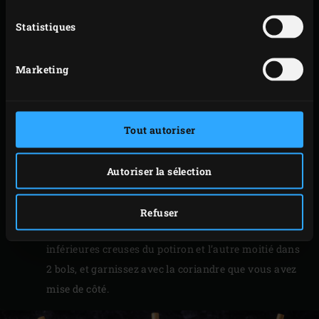
mélange de potiron pendant environ 5 minutes ;
Statistiques
remuez de temps en temps en veillant à bien
refermer le couvercle de l’EGG à chaque fois.
Marketing
Déglacez le mélange de potiron avec le bouillon de
légumes et le lait de coco. Remuez, fermez le
couvercle de l’EGG et laissez la soupe infuser
pendant 15-20 minutes jusqu’à ce que le potiron soit
Tout autoriser
tendre.
Sortez le faitout de l’EGG et retirez la citronnelle, les
Autoriser la sélection
quartiers de citron vert et les feuilles de djeroek
poeroet. Réduisez la soupe en purée avec un mixeur.
Refuser
Versez la moitié de la soupe dans les parties
inférieures creuses du potiron et l’autre moitié dans
2 bols, et garnissez avec la coriandre que vous avez
mise de côté.