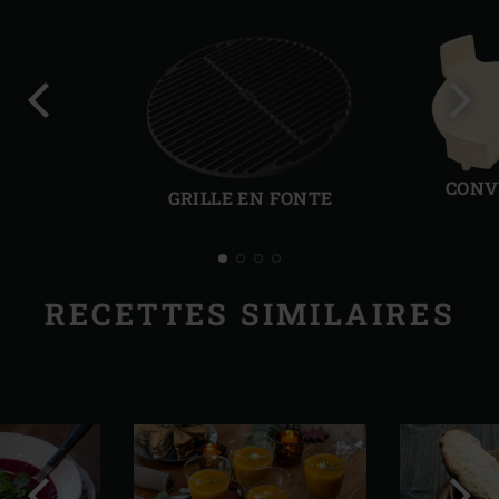
Diapo
Diap
précédente
suiv
CONV
GRILLE EN FONTE
RECETTES SIMILAIRES