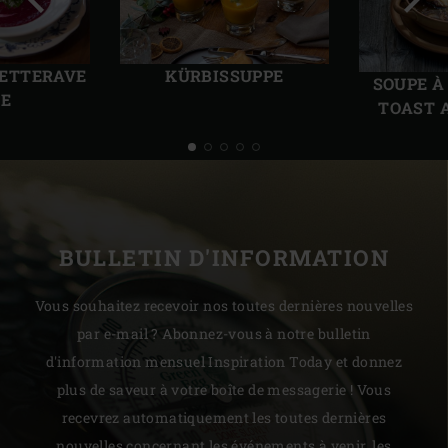
Diapo
Diap
précédente
suiv
BETTERAVE
KÜRBISSUPPE
SOUPE À
IE
TOAST 
BULLETIN D'INFORMATION
Vous souhaitez recevoir nos toutes dernières nouvelles
par e-mail ? Abonnez-vous à notre bulletin
d'information mensuel Inspiration Today et donnez
plus de saveur à votre boîte de messagerie ! Vous
recevrez automatiquement les toutes dernières
nouvelles concernant les événements à venir, les